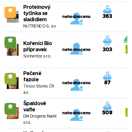
Proteinový
4
tyčinka se
363
nehodnoceno
sladidlem
NUTREND D.S., a.s
21
Kořenící Bio
přípravek
303
nehodnoceno
Sonnentor s.r.o.
Pečené
13
fazole
87
nehodnoceno
Tesco Stores ČR
a.s.
Špaldové
16
vafle
508
nehodnoceno
DM Drogerie Markt
s.r.o.