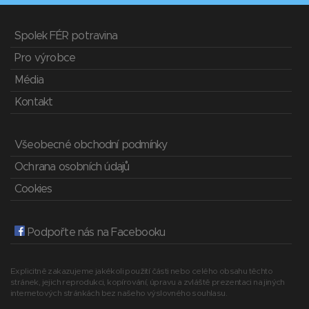
Spolek FÉR potravina
Pro výrobce
Média
Kontakt
Všeobecné obchodní podmínky
Ochrana osobních údajů
Cookies
Podpořte nás na Facebooku
Explicitně zakazujeme jakékoli použití části nebo celého obsahu těchto
stránek, jejich reprodukci, kopírování, úpravu a zvláště prezentaci na jiných
internetových stránkách bez našeho výslovného souhlasu.