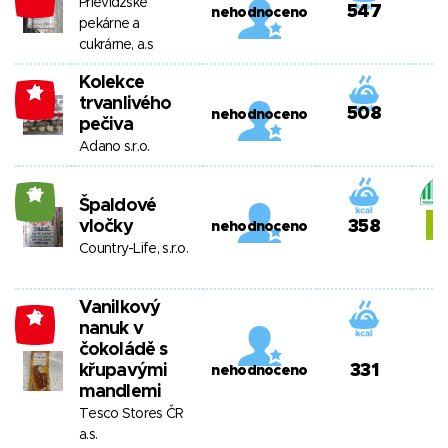
Prievidzské
547
nehodnoceno
pekárne a
cukrárne, a.s
Kolekce
-1
trvanlivého
508
nehodnoceno
pečiva
Adano s.r.o.
21
Špaldové
vločky
358
nehodnoceno
Country-Life, s.r.o.
Vanilkový
-2
nanuk v
čokoládě s
křupavými
331
nehodnoceno
mandlemi
Tesco Stores ČR
a.s.