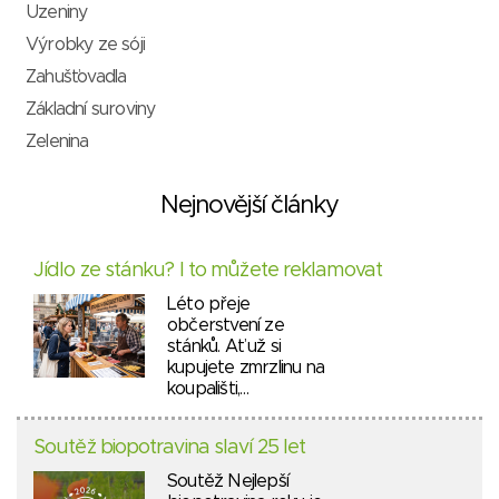
Uzeniny
Výrobky ze sóji
Zahušťovadla
Základní suroviny
Zelenina
Nejnovější články
Jídlo ze stánku? I to můžete reklamovat
Léto přeje
občerstvení ze
stánků. Ať už si
kupujete zmrzlinu na
koupališti,…
Soutěž biopotravina slaví 25 let
Soutěž Nejlepší