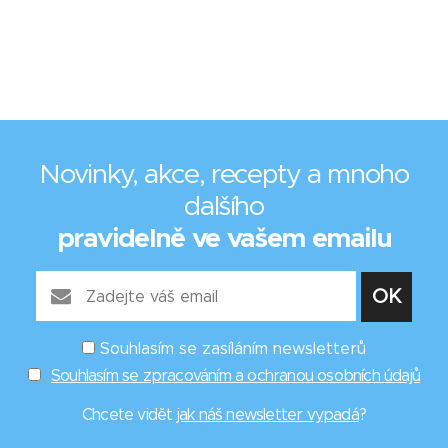
Novinky, akce, recepty a mnoho
dalšího
pravidelně ve vašem emailu
Souhlasím se zasíláním newsletterů
Souhlasím se zpracováním a ochranou osobních údajů
Chcete vidět
jak náš newsletter vypadá
?