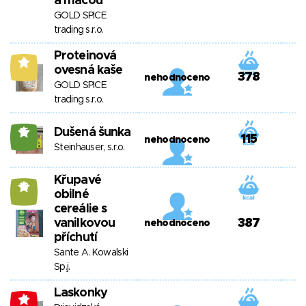
a macou
GOLD SPICE
trading s.r.o.
Proteinová
8
ovesná kaše
378
nehodnoceno
GOLD SPICE
trading s.r.o.
Dušená šunka
15
115
nehodnoceno
Steinhauser, s.r.o.
Křupavé
12
obilné
cereálie s
vanilkovou
387
nehodnoceno
příchutí
Sante A. Kowalski
Sp.j.
Laskonky
-1