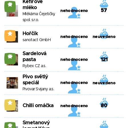
Kefírové
21
mléko
57
nehodnoceno
Mlékárna Čejetičky,
spol. s.r.o.
Hořčík
0
nehodnoceno
neuvedeno
sanotact GmbH
Sardelová
26
pasta
121
nehodnoceno
Rybex CZ a.s.
Pivo světlý
speciál
nehodnoceno
neuvedeno
Pivovar Svijany a.s.
5
Chilli omáčka
80
nehodnoceno
Smetanový
19