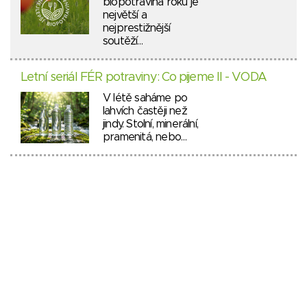
biopotravina roku je
největší a
nejprestižnější
soutěží…
Letní seriál FÉR potraviny: Co pijeme II - VODA
V létě saháme po
lahvích častěji než
jindy. Stolní, minerální,
pramenitá, nebo…