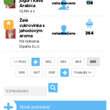
jogurt Káva
138
nehodnoceno
Arabica
OLMA a. s.
Želé
3
cukrovinka s
jahodovým
364
nehodnoceno
aroma
Fini Golosinas
Espaňa, S.L.U.
<< První
662
663
664
665
666
667
668
Poslední >>
Nová potravina