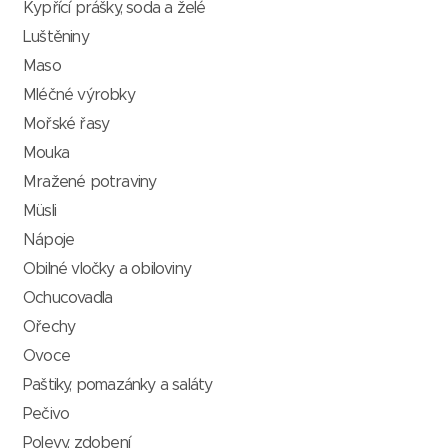
Kypřící prášky, soda a želé
Luštěniny
Maso
Mléčné výrobky
Mořské řasy
Mouka
Mražené potraviny
Müsli
Nápoje
Obilné vločky a obiloviny
Ochucovadla
Ořechy
Ovoce
Paštiky, pomazánky a saláty
Pečivo
Polevy, zdobení