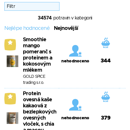
34574
potravin v kategorii
Nejlépe hodnocené
Nejnovější
Smoothie
8
mango
pomeranč s
proteinem a
344
nehodnoceno
kokosovým
mlékem
GOLD SPICE
trading s.r.o.
Protein
8
ovesná kaše
kakaová z
bezlepkových
ovesných
379
nehodnoceno
vloček, s chia