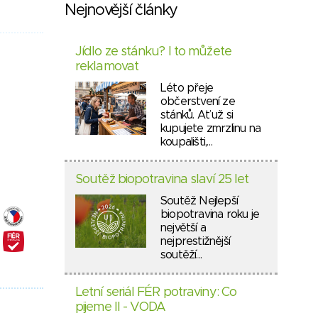
Nejnovější články
Jídlo ze stánku? I to můžete
reklamovat
Léto přeje
občerstvení ze
stánků. Ať už si
kupujete zmrzlinu na
koupališti,…
Soutěž biopotravina slaví 25 let
Soutěž Nejlepší
biopotravina roku je
největší a
nejprestižnější
soutěží…
Letní seriál FÉR potraviny: Co
pijeme II - VODA