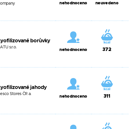
nehodnoceno
neuvedeno
ompany
yofilizované borůvky
ATU s.r.o.
372
nehodnoceno
yofilizované jahody
esco Stores ČR a.
311
nehodnoceno