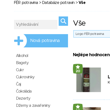
FÉR potravina
>
Databáze potravin
>
Vše
Vše
Logo FÉR potravina
Nová potravina
Nejlépe hodnocen
Alkohol
Bagety
Cukr
20
Cukrovinky
K
Čaj
Čokoláda
Dezerty
Džemy a zavařeniny