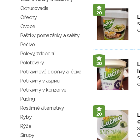
Ochucovadla
20
L
Ořechy
S
Ovoce
C
Paštiky, pomazánky a saláty
Pečivo
Polevy, zdobení
Polotovary
20
l
Potravinové doplňky a léčiva
S
Potraviny v aspiku
C
Potraviny v konzervě
Puding
Rostlinné alternativy
20
L
Ryby
Rýže
S
Sirupy
C