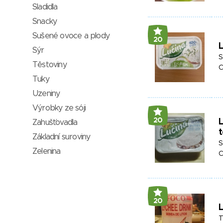
Sladidla
Snacky
Sušené ovoce a plody
20
L
Sýr
S
Těstoviny
C
Tuky
Uzeniny
Výrobky ze sóji
20
Zahušťovadla
t
Základní suroviny
S
Zelenina
C
20
L
T