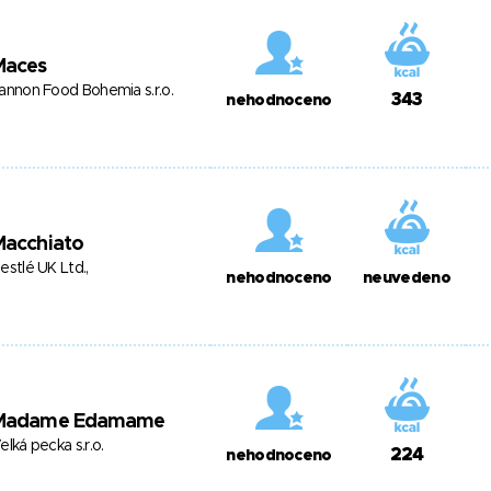
Maces
annon Food Bohemia s.r.o.
343
nehodnoceno
Macchiato
estlé UK Ltd.,
nehodnoceno
neuvedeno
Madame Edamame
elká pecka s.r.o.
224
nehodnoceno