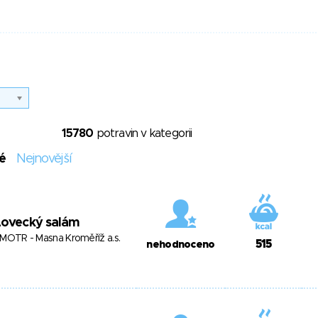
15780
potravin v kategorii
é
Nejnovější
Lovecký salám
MOTR - Masna Kroměříž a.s.
515
nehodnoceno