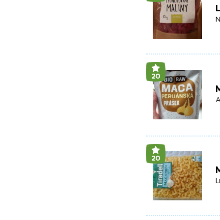
L
N
20
A
20
L