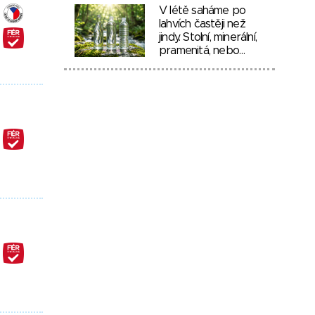
V létě saháme po
lahvích častěji než
jindy. Stolní, minerální,
pramenitá, nebo…