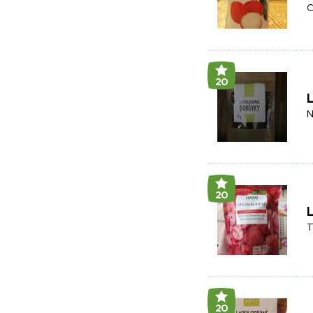
C
20
L
N
20
L
T
20