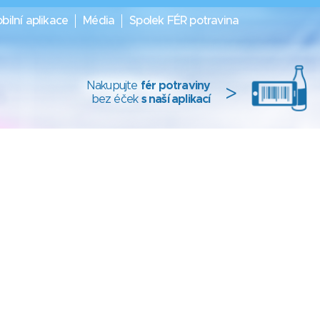
bilní aplikace
Média
Spolek FÉR potravina
Nakupujte
fér potraviny
>
bez éček
s naší aplikací