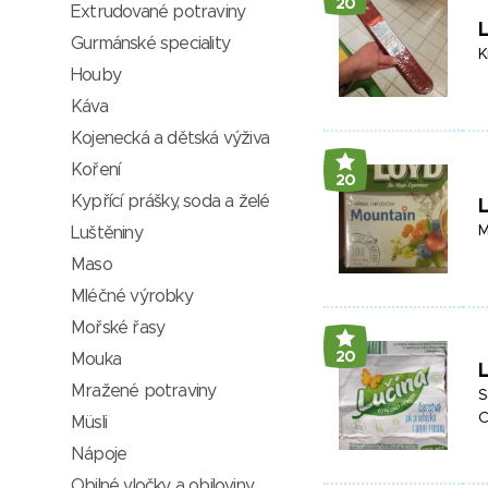
20
Extrudované potraviny
Gurmánské speciality
K
Houby
Káva
Kojenecká a dětská výživa
Koření
20
Kypřící prášky, soda a želé
M
Luštěniny
Maso
Mléčné výrobky
Mořské řasy
20
Mouka
L
Mražené potraviny
S
C
Müsli
Nápoje
Obilné vločky a obiloviny