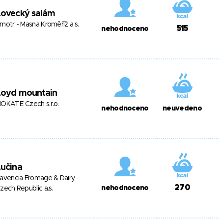
Lovecký salám
motr - Masna Kroměříž a.s.
515
nehodnoceno
Loyd mountain
OKATE Czech s.r.o.
nehodnoceno
neuvedeno
učina
avencia Fromage & Dairy
270
nehodnoceno
zech Republic a.s.