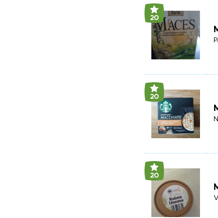
20
P
20
N
20
V