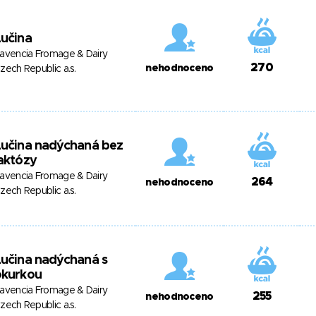
učina
avencia Fromage & Dairy
270
nehodnoceno
zech Republic a.s.
Lučina nadýchaná bez
aktózy
avencia Fromage & Dairy
264
nehodnoceno
zech Republic a.s.
učina nadýchaná s
okurkou
avencia Fromage & Dairy
255
nehodnoceno
zech Republic a.s.