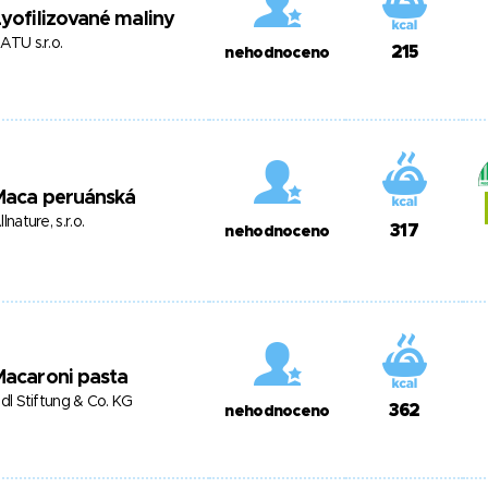
yofilizované maliny
ATU s.r.o.
215
nehodnoceno
Maca peruánská
llnature, s.r.o.
317
nehodnoceno
Macaroni pasta
idl Stiftung & Co. KG
362
nehodnoceno