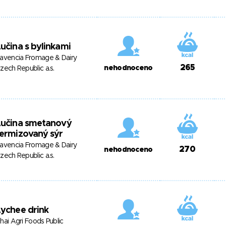
učina s bylinkami
avencia Fromage & Dairy
265
nehodnoceno
zech Republic a.s.
Lučina smetanový
ermizovaný sýr
avencia Fromage & Dairy
270
nehodnoceno
zech Republic a.s.
ychee drink
hai Agri Foods Public