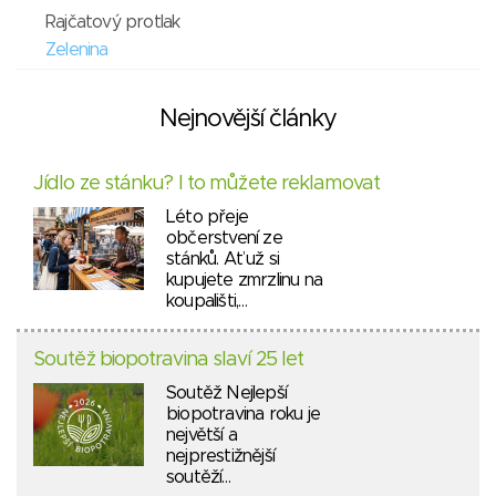
Rajčatový protlak
Zelenina
Nejnovější články
Jídlo ze stánku? I to můžete reklamovat
Léto přeje
občerstvení ze
stánků. Ať už si
kupujete zmrzlinu na
koupališti,…
Soutěž biopotravina slaví 25 let
Soutěž Nejlepší
biopotravina roku je
největší a
nejprestižnější
soutěží…