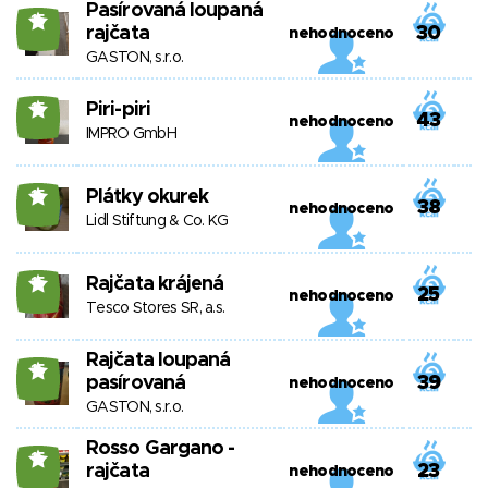
Pasírovaná loupaná
15
rajčata
30
nehodnoceno
GASTON, s.r.o.
Piri-piri
15
43
nehodnoceno
IMPRO GmbH
Plátky okurek
15
38
nehodnoceno
Lidl Stiftung & Co. KG
Rajčata krájená
15
25
nehodnoceno
Tesco Stores SR, a.s.
Rajčata loupaná
15
pasírovaná
39
nehodnoceno
GASTON, s.r.o.
Rosso Gargano -
15
rajčata
23
nehodnoceno