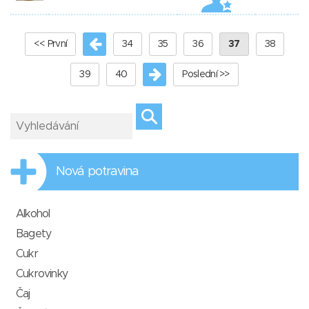
<< První
34
35
36
37
38
39
40
Poslední >>
Nová potravina
Alkohol
Bagety
Cukr
Cukrovinky
Čaj