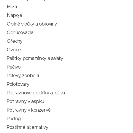
Müsli
Nápoje
Obilné vločky a obiloviny
Ochucovadla
Ořechy
Ovoce
Paštiky, pomazánky a saláty
Pečivo
Polevy, zdobení
Polotovary
Potravinové doplňky a léčiva
Potraviny v aspiku
Potraviny v konzervě
Puding
Rostlinné alternativy