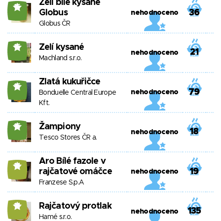
Zelí bílé kysané
15
Globus
36
nehodnoceno
Globus ČR
Zelí kysané
15
21
nehodnoceno
Machland s.r.o.
Zlatá kukuřičce
15
79
nehodnoceno
Bonduelle Central Europe
Kft.
Žampiony
15
18
nehodnoceno
Tesco Stores ČR a.
Aro Bílé fazole v
14
rajčatové omáčce
19
nehodnoceno
Franzese S.p.A
Rajčatový protlak
14
135
nehodnoceno
Hamé s.r.o.