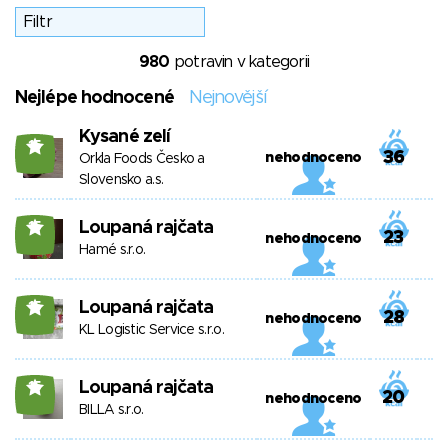
980
potravin v kategorii
Nejlépe hodnocené
Nejnovější
Kysané zelí
15
36
nehodnoceno
Orkla Foods Česko a
Slovensko a.s.
Loupaná rajčata
15
23
nehodnoceno
Hamé s.r.o.
Loupaná rajčata
15
28
nehodnoceno
KL Logistic Service s.r.o.
Loupaná rajčata
15
20
nehodnoceno
BILLA s.r.o.