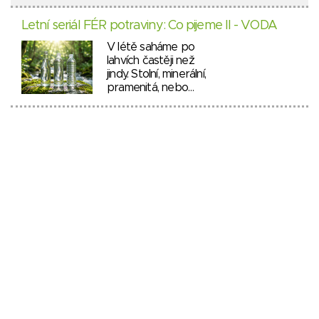
Letní seriál FÉR potraviny: Co pijeme II - VODA
V létě saháme po
lahvích častěji než
jindy. Stolní, minerální,
pramenitá, nebo…