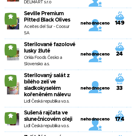
DELMART s.r.o
Seville Premium
15
Pitted Black Olives
149
nehodnoceno
Aceites del Sur - Coosur
SA
Sterilované fazolové
15
lusky žluté
24
nehodnoceno
Orkla Foods Česko a
Slovensko a.s.
Sterilovaný salát z
15
bílého zelí ve
sladkokyselém
33
nehodnoceno
kořeněném nálevu
Lidl Česká republika v.o.s.
Sušená rajčata ve
15
slunečnicovém oleji
174
nehodnoceno
Lidl Česká republika v.o.s.