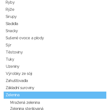
Ryby
Rýže
Sirupy
Sladidla
Snacky
Sušené ovoce a plody
Sýr
Těstoviny
Tuky
Uzeniny
Výrobky ze sóji
Zahušťovadla
Základní suroviny
Zelenina
Mražená zelenina
Zelenina sterilovaná