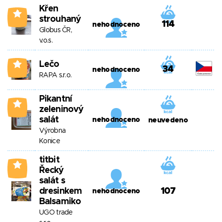
Křen
4
strouhaný
114
nehodnoceno
Globus ČR,
v.o.s.
Lečo
4
34
nehodnoceno
RAPA s.r.o.
Pikantní
4
zeleninový
salát
nehodnoceno
neuvedeno
Výrobna
Konice
titbit
4
Řecký
salát s
dresinkem
107
nehodnoceno
Balsamiko
UGO trade