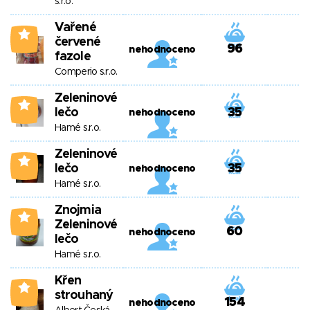
s.r.o.
Vařené
4
červené
96
nehodnoceno
fazole
Comperio s.r.o.
Zeleninové
4
lečo
35
nehodnoceno
Hamé s.r.o.
Zeleninové
4
lečo
35
nehodnoceno
Hamé s.r.o.
Znojmia
4
Zeleninové
60
nehodnoceno
lečo
Hamé s.r.o.
Křen
3
strouhaný
154
nehodnoceno