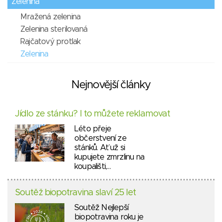
Zelenina
Mražená zelenina
Zelenina sterilovaná
Rajčatový protlak
Zelenina
Nejnovější články
Jídlo ze stánku? I to můžete reklamovat
Léto přeje
občerstvení ze
stánků. Ať už si
kupujete zmrzlinu na
koupališti,…
Soutěž biopotravina slaví 25 let
Soutěž Nejlepší
biopotravina roku je