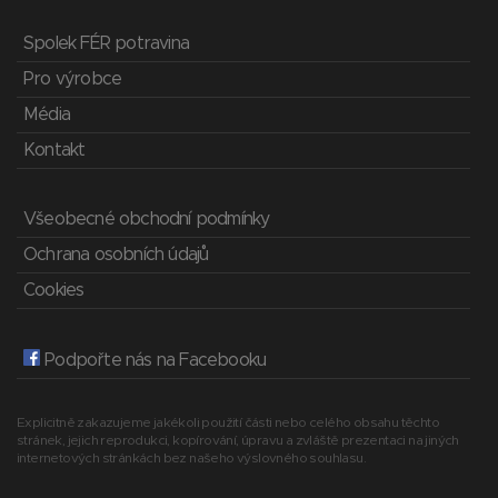
Spolek FÉR potravina
Pro výrobce
Média
Kontakt
Všeobecné obchodní podmínky
Ochrana osobních údajů
Cookies
Podpořte nás na Facebooku
Explicitně zakazujeme jakékoli použití části nebo celého obsahu těchto
stránek, jejich reprodukci, kopírování, úpravu a zvláště prezentaci na jiných
internetových stránkách bez našeho výslovného souhlasu.