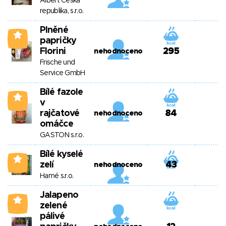
Albert Česká
republika, s.r.o.
Plněné
3
papričky
Florini
295
nehodnoceno
Frische und
Service GmbH
Bílé fazole
2
v
rajčatové
84
nehodnoceno
omáčce
GASTON s.r.o.
Bílé kyselé
2
zelí
43
nehodnoceno
Hamé s.r.o.
Jalapeno
2
zelené
pálivé