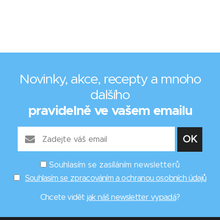
Novinky, akce, recepty a mnoho
dalšího
pravidelně ve vašem emailu
Souhlasím se zasíláním newsletterů
Souhlasím se zpracováním a ochranou osobních údajů
Chcete vidět
jak náš newsletter vypadá
?