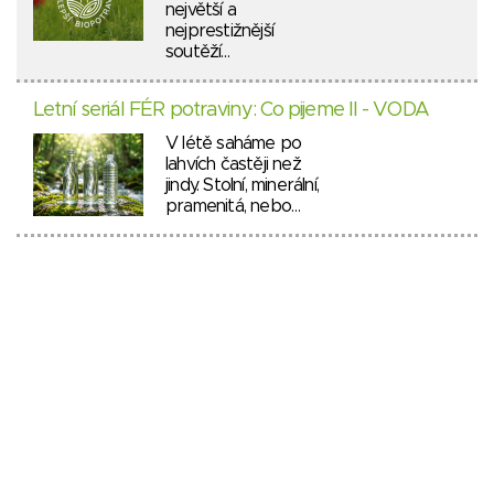
největší a
nejprestižnější
soutěží…
Letní seriál FÉR potraviny: Co pijeme II - VODA
V létě saháme po
lahvích častěji než
jindy. Stolní, minerální,
pramenitá, nebo…