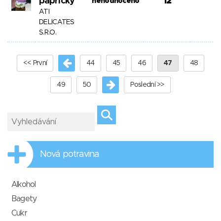
papričky
12
nehodnoceno
ATI
DELICATES
S.R.O.
<< První
44
45
46
47
48
49
50
Poslední >>
Nová potravina
Alkohol
Bagety
Cukr