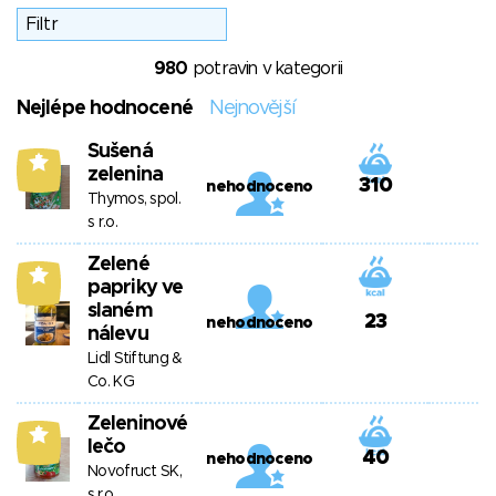
980
potravin v kategorii
Nejlépe hodnocené
Nejnovější
Sušená
5
zelenina
310
nehodnoceno
Thymos, spol.
s r.o.
Zelené
5
papriky ve
slaném
23
nehodnoceno
nálevu
Lidl Stiftung &
Co. KG
Zeleninové
5
lečo
40
nehodnoceno
Novofruct SK,
s.r.o.