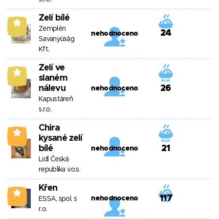
Zelí bílé
5
Zemplén
24
nehodnoceno
Savanyúság
Kft.
Zelí ve
5
slaném
nálevu
26
nehodnoceno
Kapustáreň
s.r.o.
Chira
4
kysané zelí
bílé
21
nehodnoceno
Lidl Česká
republika v.o.s.
Křen
4
117
nehodnoceno
ESSA, spol. s
r.o.