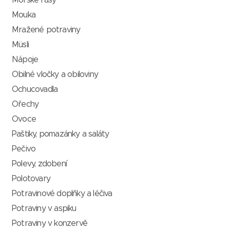
Mořské řasy
Mouka
Mražené potraviny
Müsli
Nápoje
Obilné vločky a obiloviny
Ochucovadla
Ořechy
Ovoce
Paštiky, pomazánky a saláty
Pečivo
Polevy, zdobení
Polotovary
Potravinové doplňky a léčiva
Potraviny v aspiku
Potraviny v konzervě