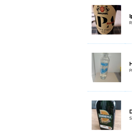
I
R
P
S