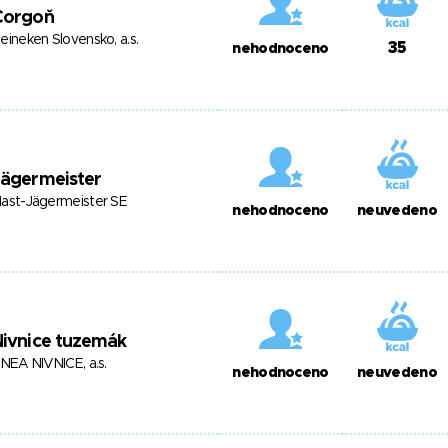
Corgoň
eineken Slovensko, a.s.
35
nehodnoceno
Jägermeister
ast-Jägermeister SE
nehodnoceno
neuvedeno
Nivnice tuzemák
INEA NIVNICE, a.s.
nehodnoceno
neuvedeno