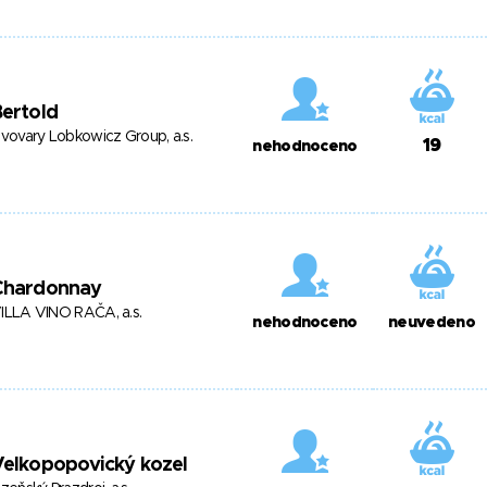
ertold
ivovary Lobkowicz Group, a.s.
19
nehodnoceno
Chardonnay
ILLA VINO RAČA, a.s.
nehodnoceno
neuvedeno
Velkopopovický kozel