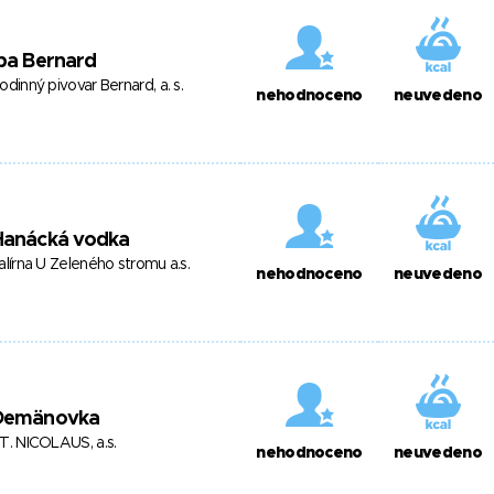
pa Bernard
odinný pivovar Bernard, a. s.
nehodnoceno
neuvedeno
Hanácká vodka
alírna U Zeleného stromu a.s.
nehodnoceno
neuvedeno
Demänovka
T. NICOLAUS, a.s.
nehodnoceno
neuvedeno