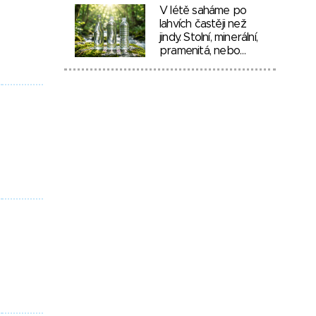
V létě saháme po
lahvích častěji než
jindy. Stolní, minerální,
pramenitá, nebo…