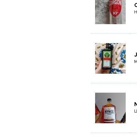
H
M
L