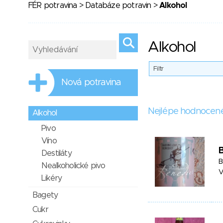
FÉR potravina
>
Databáze potravin
>
Alkohol
Alkohol
Filtr
Nová potravina
Nejlépe hodnocen
Alkohol
Pivo
Víno
Destiláty
B
Nealkoholické pivo
V
Likéry
Bagety
Cukr