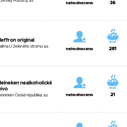
lzeňský Prazdroj, a.s.
36
nehodnoceno
effron original
alírna U Zeleného stromu a.s.
281
nehodnoceno
eineken nealkoholické
pivo
21
nehodnoceno
eineken Česká republika, a.s.