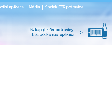
bilní aplikace
Média
Spolek FÉR potravina
Nakupujte
fér potraviny
>
bez éček
s naší aplikací