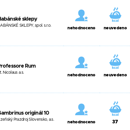
Habánské sklepy
ABÁNSKÉ SKLEPY, spol. s.r.o.
nehodnoceno
neuvedeno
Professore Rum
t. Nicolaus a.s.
nehodnoceno
neuvedeno
ambrinus originál 10
lzeňský Prazdroj Slovensko, a.s.
37
nehodnoceno