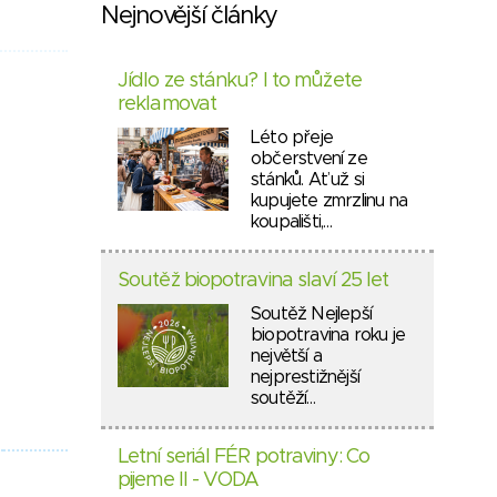
Nejnovější články
Jídlo ze stánku? I to můžete
reklamovat
Léto přeje
občerstvení ze
stánků. Ať už si
kupujete zmrzlinu na
koupališti,…
Soutěž biopotravina slaví 25 let
Soutěž Nejlepší
biopotravina roku je
největší a
nejprestižnější
soutěží…
Letní seriál FÉR potraviny: Co
pijeme II - VODA