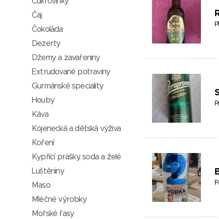
Cukrovinky
Čaj
P
Čokoláda
Dezerty
Džemy a zavařeniny
Extrudované potraviny
Gurmánské speciality
Houby
P
Káva
Kojenecká a dětská výživa
Koření
Kypřící prášky, soda a želé
Luštěniny
P
Maso
Mléčné výrobky
Mořské řasy