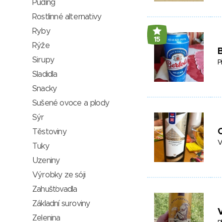
Puding
Rostlinné alternativy
Ryby
15
Rýže
B
Sirupy
P
Sladidla
Snacky
Sušené ovoce a plody
Sýr
Těstoviny
V
Tuky
Uzeniny
Výrobky ze sóji
Zahušťovadla
Základní suroviny
Zelenina