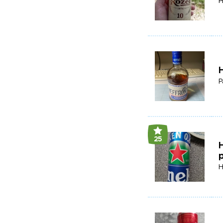
P
H
P
25
H
H