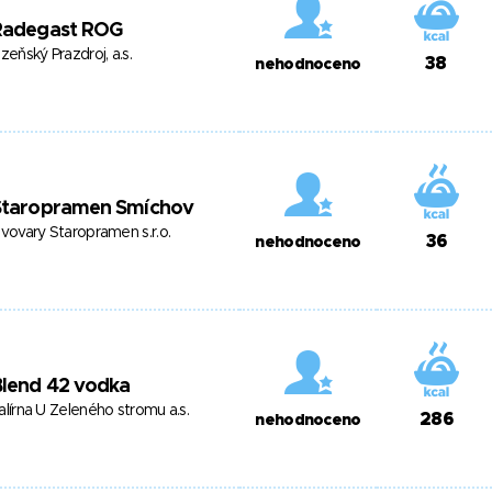
Radegast ROG
lzeňský Prazdroj, a.s.
38
nehodnoceno
Staropramen Smíchov
ivovary Staropramen s.r.o.
36
nehodnoceno
Blend 42 vodka
alírna U Zeleného stromu a.s.
286
nehodnoceno