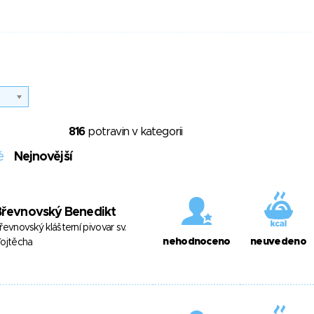
816
potravin v kategorii
é
Nejnovější
Břevnovský Benedikt
řevnovský klášterní pivovar sv.
nehodnoceno
neuvedeno
ojtěcha