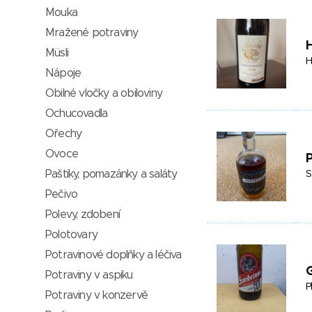
Mouka
Mražené potraviny
Müsli
H
Nápoje
Obilné vločky a obiloviny
Ochucovadla
Ořechy
Ovoce
Paštiky, pomazánky a saláty
S
Pečivo
Polevy, zdobení
Polotovary
Potravinové doplňky a léčiva
G
Potraviny v aspiku
P
Potraviny v konzervě