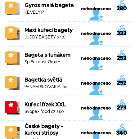
Gyros malá bageta
3
280
nehodnoceno
KEVELY P.
Maxi kuřecí bagety
2
332
nehodnoceno
JUDDY BAGETY s.r.o.
Bageta s tuňákem
2
252
nehodnoceno
Sp Feinkost GmbH
Bagetka světlá
3
292
nehodnoceno
PENAM SLOVAKIA, a.s.
Kuřecí řízek XXL
-3
273
nehodnoceno
Svopex food cz s.r.o.
České bagety -
2
kuřecí stripsy
340
nehodnoceno