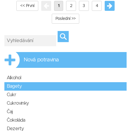
<< První
1
2
3
4
Poslední >>
Nová potravina
Alkohol
Bagety
Cukr
Cukrovinky
Čaj
Čokoláda
Dezerty