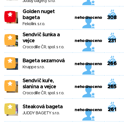
Juddy bagety s.r.o.
Golden nuget
-5
bageta
308
nehodnoceno
Fekollini. s.r.o.
Sendvič šunka a
2
vejce
231
nehodnoceno
Crocodille ČR, spol. s r.o.
Bageta sezamová
2
266
nehodnoceno
Knappe s.r.o.
Sendvič kuře,
2
slanina a vejce
265
nehodnoceno
Crocodille ČR, spol. s r.o.
Steaková bageta
8
261
nehodnoceno
JUDDY BAGETY s.r.o.