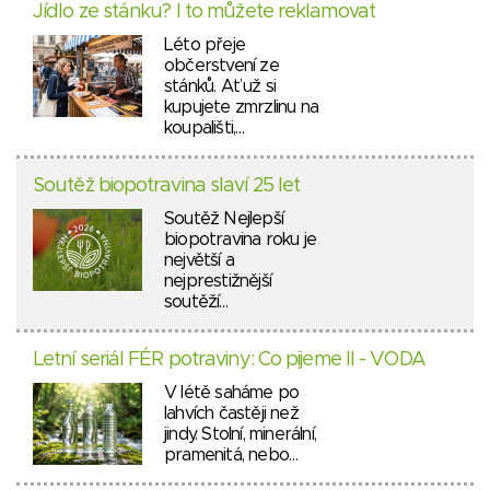
Jídlo ze stánku? I to můžete reklamovat
Léto přeje
občerstvení ze
stánků. Ať už si
kupujete zmrzlinu na
koupališti,…
Soutěž biopotravina slaví 25 let
Soutěž Nejlepší
biopotravina roku je
největší a
nejprestižnější
soutěží…
Letní seriál FÉR potraviny: Co pijeme II - VODA
V létě saháme po
lahvích častěji než
jindy. Stolní, minerální,
pramenitá, nebo…