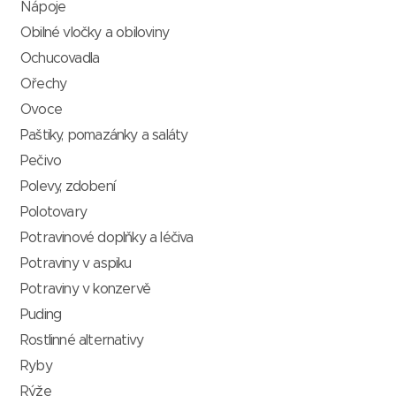
Nápoje
Obilné vločky a obiloviny
Ochucovadla
Ořechy
Ovoce
Paštiky, pomazánky a saláty
Pečivo
Polevy, zdobení
Polotovary
Potravinové doplňky a léčiva
Potraviny v aspiku
Potraviny v konzervě
Puding
Rostlinné alternativy
Ryby
Rýže