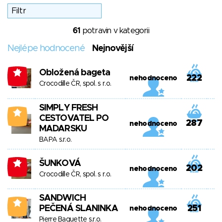
61
potravin v kategorii
Nejlépe hodnocené
Nejnovější
Obložená bageta
-4
222
nehodnoceno
Crocodille ČR, spol. s r.o.
SIMPLY FRESH
0
CESTOVATEL PO
287
nehodnoceno
MADARSKU
BAPA s.r.o.
ŠUNKOVÁ
-4
202
nehodnoceno
Crocodille ČR, spol. s r.o.
SANDWICH
0
PEČENÁ SLANINKA
251
nehodnoceno
Pierre Baguette s.r.o.