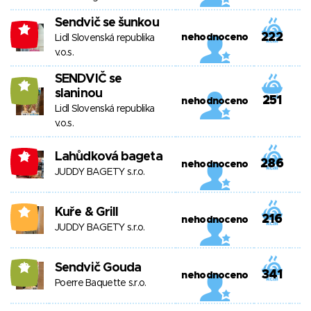
Sendvič se šunkou
-1
222
nehodnoceno
Lidl Slovenská republika
v.o.s.
SENDVIČ se
11
slaninou
251
nehodnoceno
Lidl Slovenská republika
v.o.s.
Lahůdková bageta
-2
286
nehodnoceno
JUDDY BAGETY s.r.o.
Kuře & Grill
0
216
nehodnoceno
JUDDY BAGETY s.r.o.
Sendvič Gouda
13
341
nehodnoceno
Poerre Baquette s.r.o.