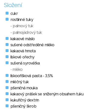
Složení
cukr
rostlinné tuky
- palmový tuk
- palmojádrový tuk
kakaové máslo
sušené odstředěné mléko
kakaová hmota
lískové ořechy
sušená syrovátka
- mléko
lískooříšková pasta - 3,5%
mléčný tuk
pšeničná mouka
kakaový prášek se sníženým obsahem tuku
kukuřičný dextrin
pšeničný škrob