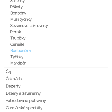
Sušenky
Piškoty
Bonbóny
Müsli tyčinky
Sezamové cukrovinky
Perník
Trubičky
Cereálie
Bonboniéra
Tyčinky
Marcipán
Čaj
Čokoláda
Dezerty
Džemy a zavařeniny
Extrudované potraviny
Gurmánské speciality