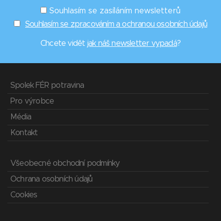
Souhlasím se zasíláním newsletterů
Souhlasím se zpracováním a ochranou osobních údajů
Chcete vidět
jak náš newsletter vypadá
?
Spolek FÉR potravina
Pro výrobce
Média
Kontakt
Všeobecné obchodní podmínky
Ochrana osobních údajů
Cookies