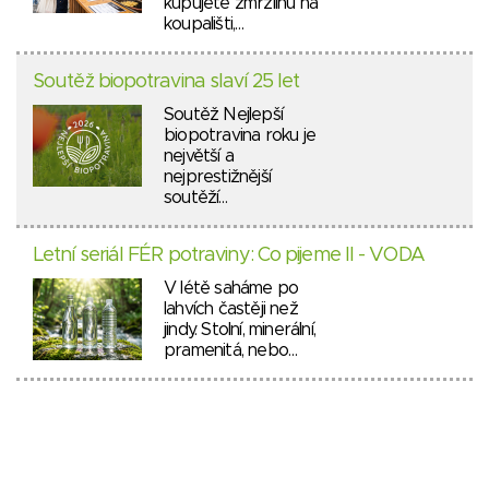
kupujete zmrzlinu na
koupališti,…
Soutěž biopotravina slaví 25 let
Soutěž Nejlepší
biopotravina roku je
největší a
nejprestižnější
soutěží…
Letní seriál FÉR potraviny: Co pijeme II - VODA
V létě saháme po
lahvích častěji než
jindy. Stolní, minerální,
pramenitá, nebo…