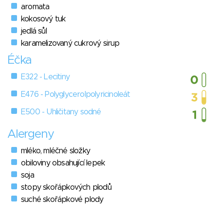
aromata
kokosový tuk
jedlá sůl
karamelizovaný cukrový sirup
Éčka
E322 - Lecitiny
E476 - Polyglycerolpolyricinoleát
E500 - Uhličitany sodné
Alergeny
mléko, mléčné složky
obiloviny obsahující lepek
soja
stopy skořápkových plodů
suché skořápkové plody