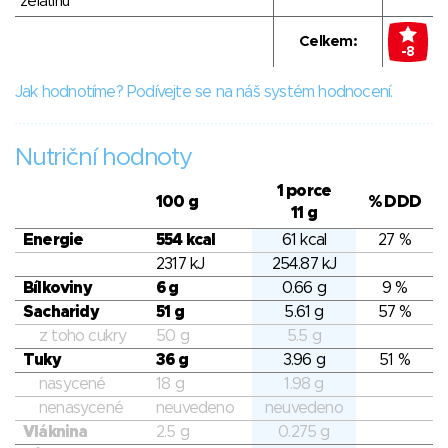
želatinu
Celkem:
-8
Jak hodnotíme? Podívejte se na náš systém hodnocení.
Nutriční hodnoty
1 porce
100 g
% DDD
11 g
Energie
554 kcal
61 kcal
27 %
2317 kJ
254.87 kJ
Bílkoviny
6 g
0.66 g
9 %
Sacharidy
51 g
5.61 g
57 %
z toho cukry
50 g
5.5 g
Tuky
36 g
3.96 g
51 %
nasycené
18 g
1.98 g
nenasycené
neuvedeno
neuvedeno
Vláknina
2.5 g
0.275 g