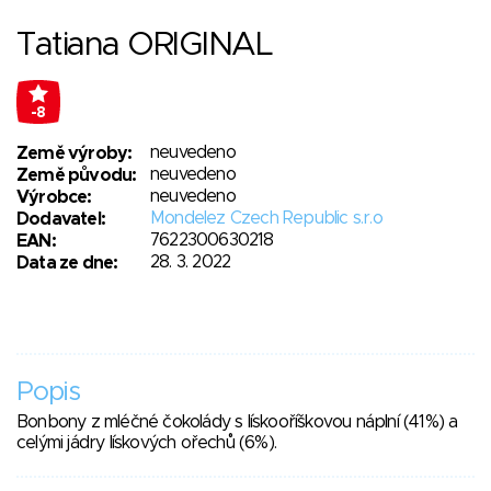
Tatiana ORIGINAL
-8
neuvedeno
Země výroby:
neuvedeno
Země původu:
neuvedeno
Výrobce:
Mondelez Czech Republic s.r.o
Dodavatel:
7622300630218
EAN:
28. 3. 2022
Data ze dne:
Popis
Bonbony z mléčné čokolády s lískooříškovou náplní (41%) a
celými jádry lískových ořechů (6%).