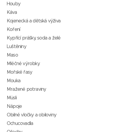
Houby
Káva
Kojenecká a dětská výživa
Koření
Kypřící prášky, soda a želé
Luštěniny
Maso
Mléčné výrobky
Mořské řasy
Mouka
Mražené potraviny
Müsli
Nápoje
Obilné vločky a obiloviny
Ochucovadla