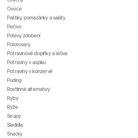
Ořechy
Ovoce
Paštiky, pomazánky a saláty
Pečivo
Polevy, zdobení
Polotovary
Potravinové doplňky a léčiva
Potraviny v aspiku
Potraviny v konzervě
Puding
Rostlinné alternativy
Ryby
Rýže
Sirupy
Sladidla
Snacky