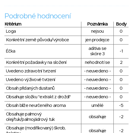
Podrobné hodnocení
Kritérium
Poznámka
Body
Loga
nejsou
0
Konkrétní země původu/výrobce
jen prodejce
0
aditiva se
Éčka
-1
skóre 3
Konkrétní požadavky na složení
nehodnotí se
2
Uvedeno zdravotní tvrzení
- neuvedeno -
0
Uvedeno výživové tvrzení
- neuvedeno -
0
Obsah přidaných dusitanů
- neuvedeno -
0
Obsahuje složku "extrakt z droždí"
- neuvedeno -
0
Obsah blíže neurčeného aroma
umělé
-5
Obsahuje palmový
obsahuje
-2
olej/tuk/palmojádrový tuk
Obsahuje (modifikovaný) škrob,
obsahuje
-2