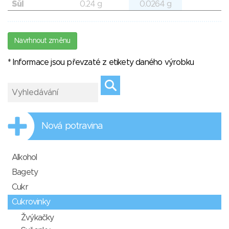
Sůl
0.24 g
0.0264 g
Navrhnout změnu
* Informace jsou převzaté z etikety daného výrobku
Nová potravina
Alkohol
Bagety
Cukr
Cukrovinky
Žvýkačky