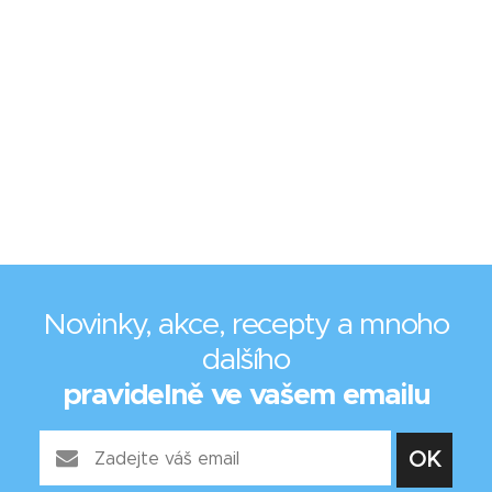
Novinky, akce, recepty a mnoho
dalšího
pravidelně ve vašem emailu