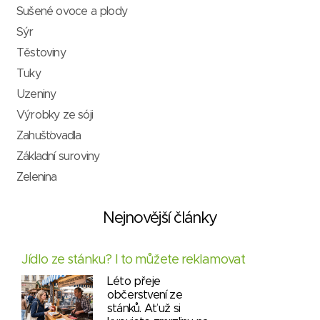
Sušené ovoce a plody
Sýr
Těstoviny
Tuky
Uzeniny
Výrobky ze sóji
Zahušťovadla
Základní suroviny
Zelenina
Nejnovější články
Jídlo ze stánku? I to můžete reklamovat
Léto přeje
občerstvení ze
stánků. Ať už si