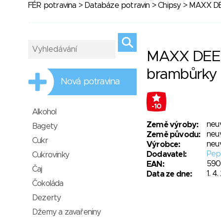
FÉR potravina
>
Databáze potravin
>
Chipsy
> MAXX DEE
MAXX DEE
brambůrky s
Nová potravina
-10
Alkohol
neu
Země výroby:
Bagety
neu
Země původu:
Cukr
neu
Výrobce:
Peps
Dodavatel:
Cukrovinky
590
EAN:
Čaj
1. 4
Data ze dne:
Čokoláda
Dezerty
Džemy a zavařeniny