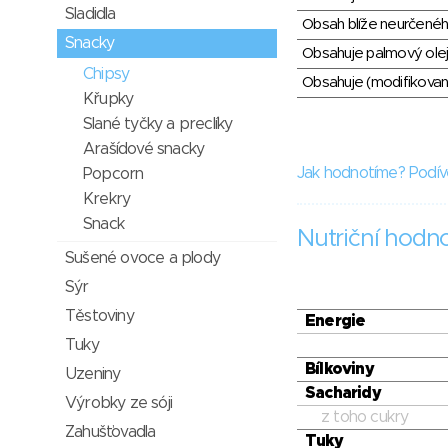
Sladidla
Obsah blíže neurčené
Snacky
Obsahuje palmový olej
Chipsy
Obsahuje (modifikovaný
Křupky
Slané tyčky a preclíky
Arašídové snacky
Jak hodnotíme? Podív
Popcorn
Krekry
Snack
Nutriční hodn
Sušené ovoce a plody
Sýr
Těstoviny
Energie
Tuky
Bílkoviny
Uzeniny
Sacharidy
Výrobky ze sóji
z toho cukry
Zahušťovadla
Tuky