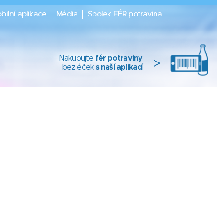
bilní aplikace
Média
Spolek FÉR potravina
Nakupujte
fér potraviny
>
bez éček
s naší aplikací