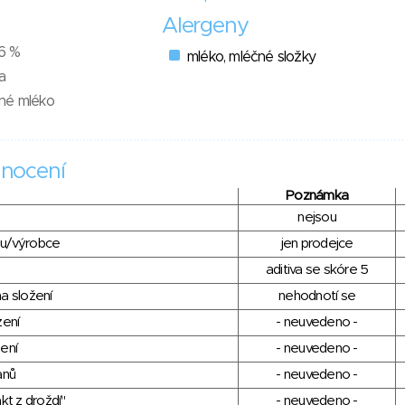
Alergeny
06 %
mléko, mléčné složky
a
né mléko
nocení
Poznámka
nejsou
du/výrobce
jen prodejce
aditiva se skóre 5
a složení
nehodnotí se
zení
- neuvedeno -
ení
- neuvedeno -
anů
- neuvedeno -
kt z droždí"
- neuvedeno -