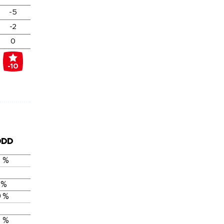
-5
-2
0
-10
DDD
 %
 %
 %
 %