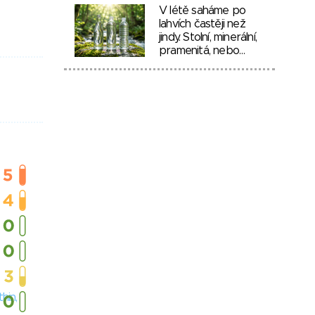
V létě saháme po
lahvích častěji než
jindy. Stolní, minerální,
pramenitá, nebo…
hin,