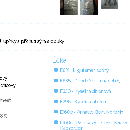
pínky s příchutí sýra a cibulky
Éčka
E621 - L-glutaman sodný
mový
E635 - Disodné ribonukleotidy
nečnicový
E330 - Kyselina citronová
a
rmeát
E296 - Kyselina jablečná
E160b - Annatto, Bixin, Norbixin
,8 %
E160c - Paprikový extrakt, Kapsant
Kapsorubin