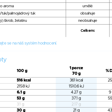
ho aroma
umělé
/tuk/palmojádrový tuk
obsahuje
) škrob, želatinu
neobsahuje
Celkem:
ejte se na náš systém hodnocení.
oty
1 porce
100 g
% 
70 g
516 kcal
361 kcal
25
2158 kJ
1510.6 kJ
6.1 g
4.27 g
9
53 g
37.1 g
59
3.1 g
2.17 g
30 g
21 g
43