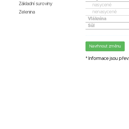
Základní suroviny
nasycené
nenasycené
Zelenina
Vláknina
Sůl
Navrhnout změnu
* Informace jsou pře