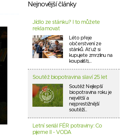
Nejnovější články
Jídlo ze stánku? I to můžete
reklamovat
Léto přeje
občerstvení ze
stánků. Ať už si
kupujete zmrzlinu na
koupališti,…
Soutěž biopotravina slaví 25 let
Soutěž Nejlepší
biopotravina roku je
největší a
nejprestižnější
soutěží…
Letní seriál FÉR potraviny: Co
pijeme II - VODA