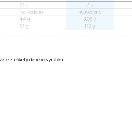
10 g
7 g
neuvedeno
neuvedeno
4.4 g
3.08 g
1.7 g
1.19 g
vzaté z etikety daného výrobku