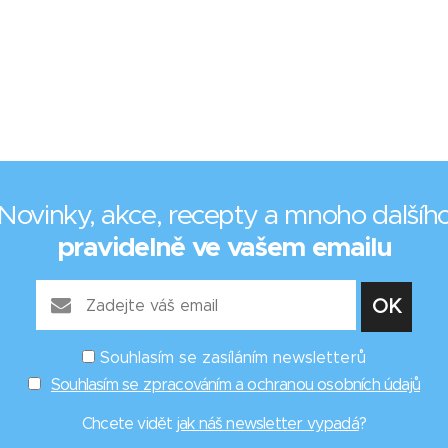
Novinky, akce, recepty a mnoho dalšíh
pravidelně ve vašem emailu
Souhlasím se zasíláním newsletterů
Souhlasím se zpracováním a ochranou osobních údajů
Chcete vidět
jak náš newsletter vypadá
?