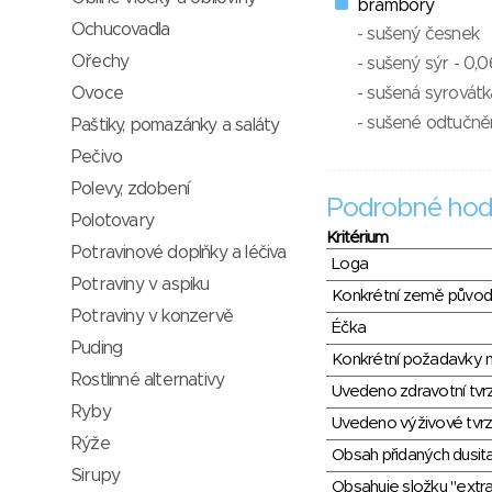
brambory
Ochucovadla
- sušený česnek
Ořechy
- sušený sýr - 0,
Ovoce
- sušená syrovátk
- sušené odtučně
Paštiky, pomazánky a saláty
Pečivo
Polevy, zdobení
Podrobné hod
Polotovary
Kritérium
Potravinové doplňky a léčiva
Loga
Potraviny v aspiku
Konkrétní země půvo
Potraviny v konzervě
Éčka
Puding
Konkrétní požadavky n
Rostlinné alternativy
Uvedeno zdravotní tvr
Ryby
Uvedeno výživové tvrz
Rýže
Obsah přidaných dusit
Sirupy
Obsahuje složku "extra