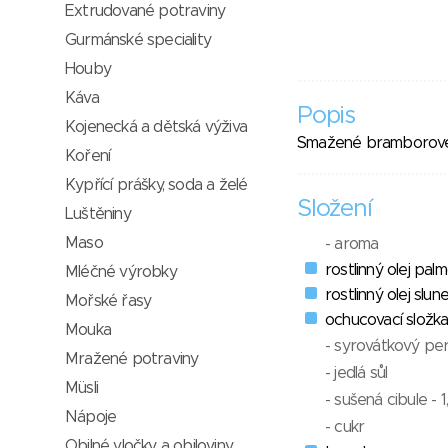
Extrudované potraviny
Gurmánské speciality
Houby
Káva
Popis
Kojenecká a dětská výživa
Smažené bramborové lu
Koření
Kypřící prášky, soda a želé
Složení
Luštěniny
Maso
- aroma
rostlinný olej pal
Mléčné výrobky
rostlinný olej slu
Mořské řasy
ochucovací složk
Mouka
- syrovátkový pe
Mražené potraviny
- jedlá sůl
Müsli
- sušená cibule - 1
Nápoje
- cukr
Obilné vločky a obiloviny