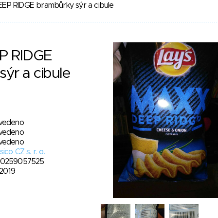
P RIDGE brambůrky sýr a cibule
P RIDGE
ýr a cibule
vedeno
vedeno
vedeno
ico CZ s. r. o.
0259057525
. 2019