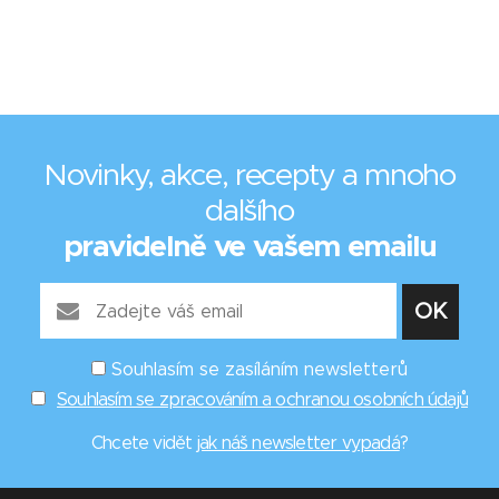
Novinky, akce, recepty a mnoho
dalšího
pravidelně ve vašem emailu
Souhlasím se zasíláním newsletterů
Souhlasím se zpracováním a ochranou osobních údajů
Chcete vidět
jak náš newsletter vypadá
?