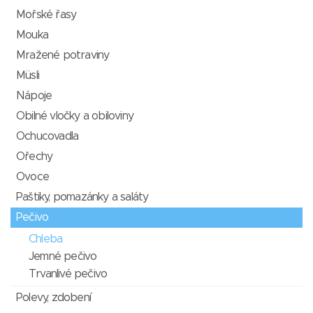
Mořské řasy
Mouka
Mražené potraviny
Müsli
Nápoje
Obilné vločky a obiloviny
Ochucovadla
Ořechy
Ovoce
Paštiky, pomazánky a saláty
Pečivo
Chleba
Jemné pečivo
Trvanlivé pečivo
Polevy, zdobení