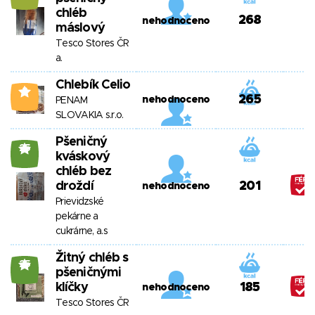
chléb
268
nehodnoceno
máslový
Tesco Stores ČR
a.
Chlebík Celio
2
265
nehodnoceno
PENAM
SLOVAKIA s.r.o.
Pšeničný
25
kváskový
chléb bez
droždí
201
nehodnoceno
Prievidzské
pekárne a
cukrárne, a.s
Žitný chléb s
25
pšeničnými
klíčky
185
nehodnoceno
Tesco Stores ČR