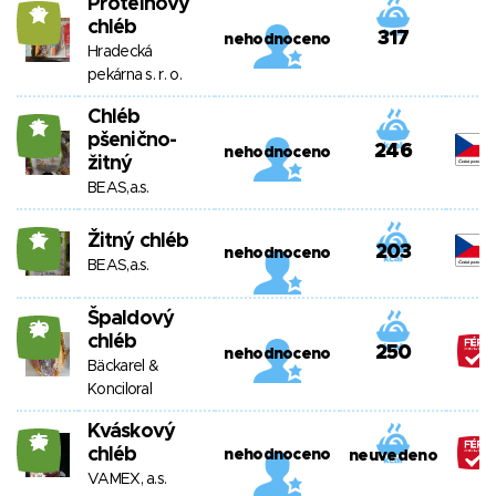
Proteinový
13
chléb
317
nehodnoceno
Hradecká
pekárna s. r. o.
Chléb
16
pšenično-
246
nehodnoceno
žitný
BEAS,a.s.
Žitný chléb
15
203
nehodnoceno
BEAS,a.s.
Špaldový
20
chléb
250
nehodnoceno
Bäckarel &
Konciloral
Kváskový
25
chléb
nehodnoceno
neuvedeno
VAMEX, a.s.