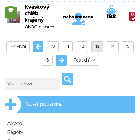
Kváskový
25
chléb
198
nehodnoceno
krájený
ONDO pekáreň
<< První
10
11
12
13
14
15
16
Poslední >>
Nová potravina
Alkohol
Bagety