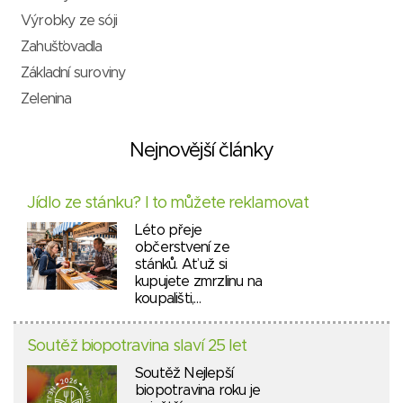
Výrobky ze sóji
Zahušťovadla
Základní suroviny
Zelenina
Nejnovější články
Jídlo ze stánku? I to můžete reklamovat
Léto přeje
občerstvení ze
stánků. Ať už si
kupujete zmrzlinu na
koupališti,…
Soutěž biopotravina slaví 25 let
Soutěž Nejlepší
biopotravina roku je