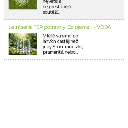
největší a
nejprestižnější
soutěží…
Letní seriál FÉR potraviny: Co pijeme II - VODA
V létě saháme po
lahvích častěji než
jindy. Stolní, minerální,
pramenitá, nebo…