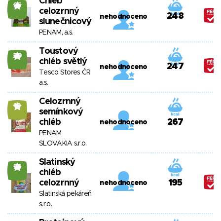
Chléb
25
celozrnný
248
nehodnoceno
slunečnicový
PENAM, a.s.
Toustový
20
chléb světlý
247
nehodnoceno
Tesco Stores ČR
a.s.
Celozrnný
10
semínkový
chléb
267
nehodnoceno
PENAM
SLOVAKIA s.r.o.
Slatinský
26
chléb
celozrnný
195
nehodnoceno
Slatinská pekáreň
s.r.o.