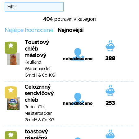
404
potravin v kategorii
Nejlépe hodnocené
Nejnovější
Toustový
11
chléb
máslový
288
nehodnoceno
Kaufland
Warenhandel
GmbH & Co. KG
Celozrnný
9
sendvičový
chléb
253
nehodnoceno
Rudolf Ölz
Meisterbäcker
GmbH & Co KG
toastový
12
pšeničný