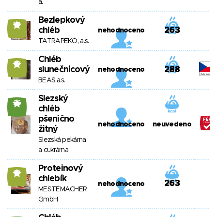
a.
Bezlepkový
10
chléb
263
nehodnoceno
TATRAPEKO, a.s.
Chléb
13
slunečnicový
288
nehodnoceno
BEAS,a.s.
Slezský
26
chléb
pšenično
nehodnoceno
neuvedeno
žitný
Slezská pekárna
a cukrárna
Proteinový
13
chlebík
263
nehodnoceno
MESTEMACHER
GmbH