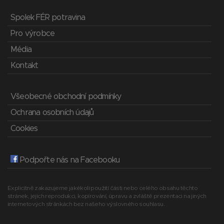
Spolek FÉR potravina
Pro výrobce
Média
Kontakt
Všeobecné obchodní podmínky
Ochrana osobních údajů
Cookies
Podpořte nás na Facebooku
Explicitně zakazujeme jakékoli použití části nebo celého obsahu těchto
stránek, jejich reprodukci, kopírování, úpravu a zvláště prezentaci na jiných
internetových stránkách bez našeho výslovného souhlasu.