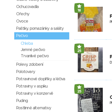
Ochucovadla
18
Ořechy
F
Ovoce
P
Paštiky, pomazánky a saláty
Pečivo
Chleba
Jemné pečivo
25
Trvanlivé pečivo
P
D
Polevy, zdobení
Polotovary
Potravinové doplňky a léčiva
Potraviny v aspiku
25
Potraviny v konzervě
Puding
P
Rostlinné alternativy