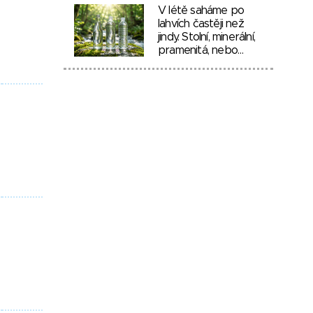
V létě saháme po
lahvích častěji než
jindy. Stolní, minerální,
pramenitá, nebo…