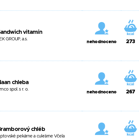
Sandwich vitamín
EK GROUP, a.s.
273
nehodnoceno
Naan chleba
mco spol. s r. o.
267
nehodnoceno
Bramborový chléb
iptovské pekárne a cukrárne Včela