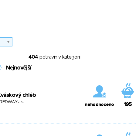
404
potravin v kategorii
é
Nejnovější
Kváskový chléb
REDWAY a.s.
195
nehodnoceno