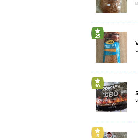
L
25
V
C
10
U
5