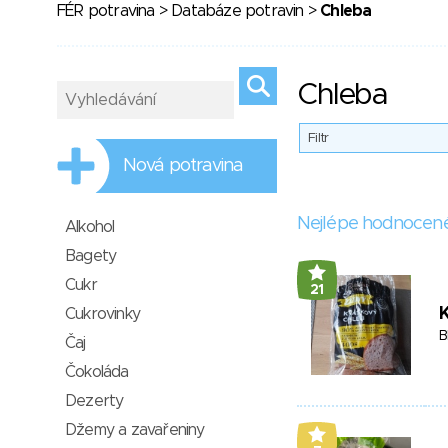
FÉR potravina
>
Databáze potravin
>
Chleba
Chleba
Filtr
Nová potravina
Nejlépe hodnocen
Alkohol
Bagety
Cukr
21
Cukrovinky
B
Čaj
Čokoláda
Dezerty
Džemy a zavařeniny