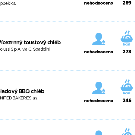
269
nehodnoceno
ippek k.s.
ícezrnný toustový chléb
olussi S.p.A. via G, Spadolini
273
nehodnoceno
Sladový BBQ chléb
NITED BAKERIES a.s.
246
nehodnoceno