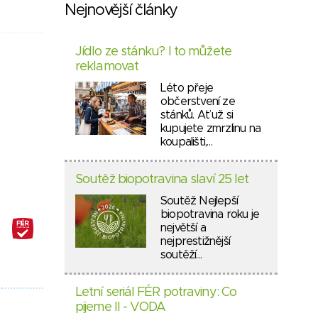
Nejnovější články
Jídlo ze stánku? I to můžete
reklamovat
Léto přeje
občerstvení ze
stánků. Ať už si
kupujete zmrzlinu na
koupališti,…
Soutěž biopotravina slaví 25 let
Soutěž Nejlepší
biopotravina roku je
největší a
nejprestižnější
soutěží…
Letní seriál FÉR potraviny: Co
pijeme II - VODA