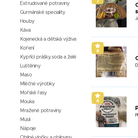
7
Extrudované potraviny
C
Gurmánské speciality
J
Houby
Káva
Kojenecká a dětská výživa
Koření
8
Kypřící prášky, soda a želé
C
D
Luštěniny
Maso
Mléčné výrobky
Mořské řasy
8
Mouka
P
Mražené potraviny
P
Müsli
Nápoje
Obilné vločky a obiloviny