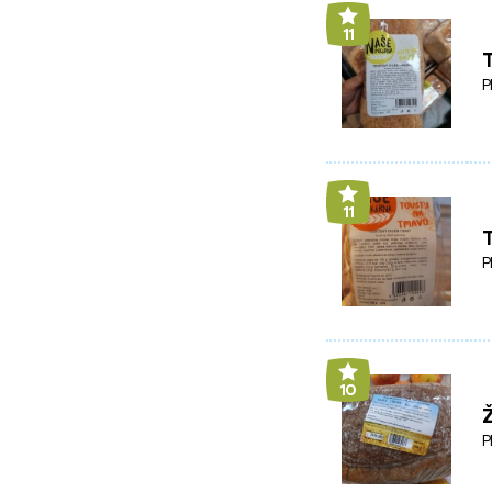
11
P
11
P
10
Ž
P