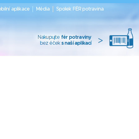
bilní aplikace
Média
Spolek FÉR potravina
Nakupujte
fér potraviny
>
bez éček
s naší aplikací