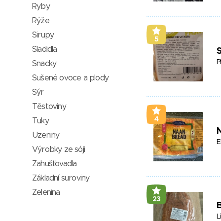
Ryby
Rýže
Sirupy
5
Sladidla
P
Snacky
Sušené ovoce a plody
Sýr
Těstoviny
4
Tuky
Uzeniny
E
Výrobky ze sóji
Zahušťovadla
Základní suroviny
Zelenina
23
L