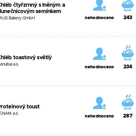
hléb čtyřzrnný s lněným a
slunečnicovým semínkem
243
nehodnoceno
AUS Bakery GmbH
hléb toastový světlý
anubia a.s.
234
nehodnoceno
roteinový toust
ENAM, a.s.
287
nehodnoceno