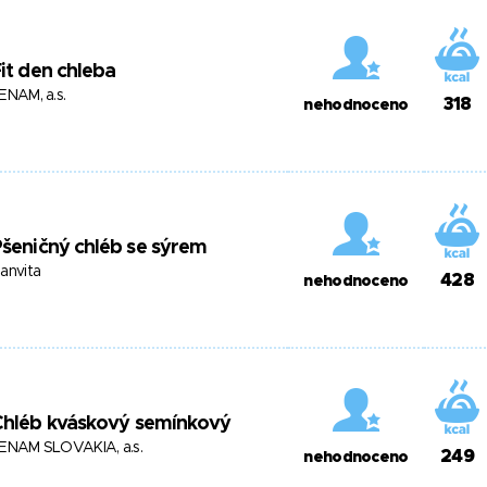
it den chleba
ENAM, a.s.
318
nehodnoceno
šeničný chléb se sýrem
anvita
428
nehodnoceno
Chléb kváskový semínkový
ENAM SLOVAKIA, a.s.
249
nehodnoceno