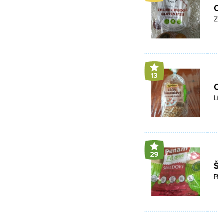
C
Z
13
L
29
Š
P