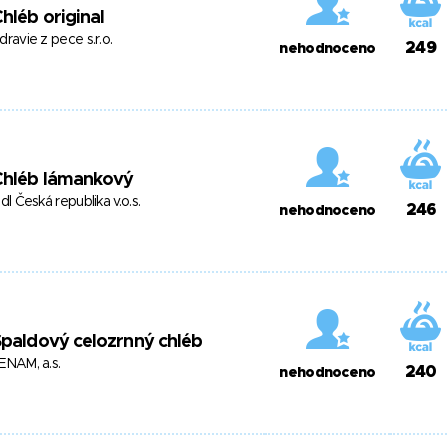
hléb original
dravie z pece s.r.o.
249
nehodnoceno
Chléb lámankový
idl Česká republika v.o.s.
246
nehodnoceno
paldový celozrnný chléb
ENAM, a.s.
240
nehodnoceno