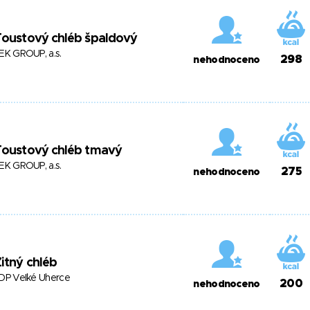
Toustový chléb špaldový
EK GROUP, a.s.
298
nehodnoceno
Toustový chléb tmavý
EK GROUP, a.s.
275
nehodnoceno
itný chléb
DP Veľké Uherce
200
nehodnoceno