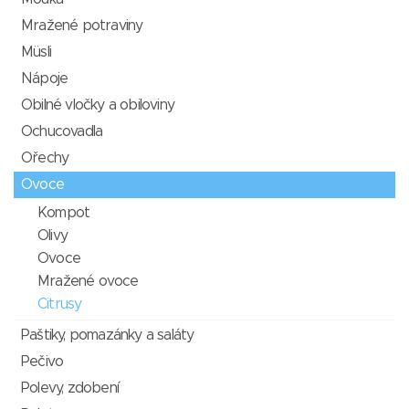
Mražené potraviny
Müsli
Nápoje
Obilné vločky a obiloviny
Ochucovadla
Ořechy
Ovoce
Kompot
Olivy
Ovoce
Mražené ovoce
Citrusy
Paštiky, pomazánky a saláty
Pečivo
Polevy, zdobení