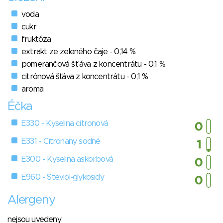
voda
cukr
fruktóza
extrakt ze zeleného čaje - 0,14 %
pomerančová št'áva z koncentrátu - 0,1 %
citrónová šťáva z koncentrátu - 0,1 %
aroma
Éčka
E330 - Kyselina citronová
E331 - Citronany sodné
E300 - Kyselina askorbová
E960 - Steviol-glykosidy
Alergeny
nejsou uvedeny