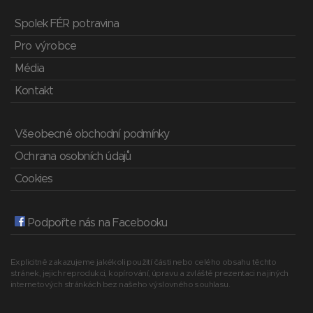
Spolek FÉR potravina
Pro výrobce
Média
Kontakt
Všeobecné obchodní podmínky
Ochrana osobních údajů
Cookies
Podpořte nás na Facebooku
Explicitně zakazujeme jakékoli použití části nebo celého obsahu těchto
stránek, jejich reprodukci, kopírování, úpravu a zvláště prezentaci na jiných
internetových stránkách bez našeho výslovného souhlasu.