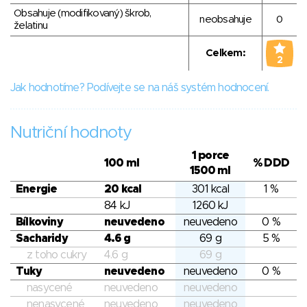
Obsahuje (modifikovaný) škrob,
neobsahuje
0
želatinu
Celkem:
2
Jak hodnotíme? Podívejte se na náš systém hodnocení.
Nutriční hodnoty
1 porce
100 ml
% DDD
1500 ml
Energie
20 kcal
301 kcal
1 %
84 kJ
1260 kJ
Bílkoviny
neuvedeno
neuvedeno
0 %
Sacharidy
4.6 g
69 g
5 %
z toho cukry
4.6 g
69 g
Tuky
neuvedeno
neuvedeno
0 %
nasycené
neuvedeno
neuvedeno
nenasycené
neuvedeno
neuvedeno