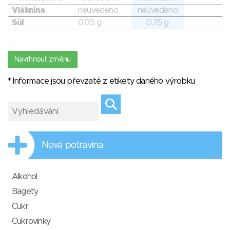
Vláknina
neuvedeno
neuvedeno
Sůl
0.05 g
0.75 g
Navrhnout změnu
* Informace jsou převzaté z etikety daného výrobku
Nová potravina
Alkohol
Bagety
Cukr
Cukrovinky