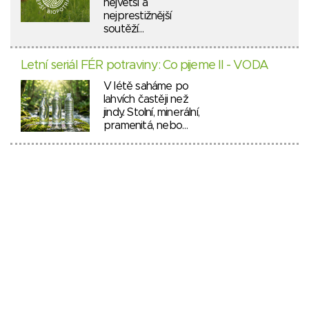
největší a
nejprestižnější
soutěží…
Letní seriál FÉR potraviny: Co pijeme II - VODA
V létě saháme po
lahvích častěji než
jindy. Stolní, minerální,
pramenitá, nebo…