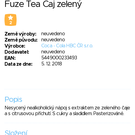
Fuze Tea Čaj zelený
2
neuvedeno
Země výroby:
neuvedeno
Země původu:
Coca - Cola HBC ČR s.r.o.
Výrobce:
neuvedeno
Dodavatel:
5449000233493
EAN:
5. 12. 2018
Data ze dne:
Popis
Nesycený nealkoholický nápoj s extraktem ze zeleného čaje
a s citrusovou příchutí. S cukry a sladidlem. Pasterizováné.
Složení