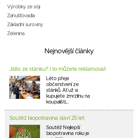
Výrobky ze sóji
Zahušťovadla
Základní suroviny
Zelenina
Nejnovější články
Jídlo ze stánku? I to můžete reklamovat
Léto přeje
občerstvení ze
stánků. Ať už si
kupujete zmrzlinu na
koupališti,…
Soutěž biopotravina slaví 25 let
Soutěž Nejlepší
biopotravina roku je