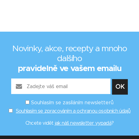
Novinky, akce, recepty a mnoho
dalšího
pravidelně ve vašem emailu
Souhlasím se zasíláním newsletterů
Souhlasím se zpracováním a ochranou osobních údajů
Chcete vidět
jak náš newsletter vypadá
?