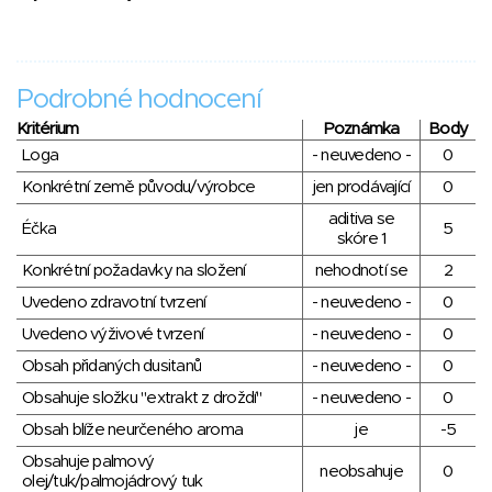
Podrobné hodnocení
Kritérium
Poznámka
Body
Loga
- neuvedeno -
0
Konkrétní země původu/výrobce
jen prodávající
0
aditiva se
Éčka
5
skóre 1
Konkrétní požadavky na složení
nehodnotí se
2
Uvedeno zdravotní tvrzení
- neuvedeno -
0
Uvedeno výživové tvrzení
- neuvedeno -
0
Obsah přidaných dusitanů
- neuvedeno -
0
Obsahuje složku "extrakt z droždí"
- neuvedeno -
0
Obsah blíže neurčeného aroma
je
-5
Obsahuje palmový
neobsahuje
0
olej/tuk/palmojádrový tuk