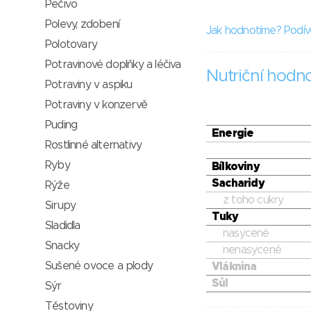
Pečivo
Polevy, zdobení
Jak hodnotíme? Podív
Polotovary
Potravinové doplňky a léčiva
Nutriční hodn
Potraviny v aspiku
Potraviny v konzervě
Puding
Energie
Rostlinné alternativy
Ryby
Bílkoviny
Sacharidy
Rýže
z toho cukry
Sirupy
Tuky
Sladidla
nasycené
Snacky
nenasycené
Sušené ovoce a plody
Vláknina
Sůl
Sýr
Těstoviny