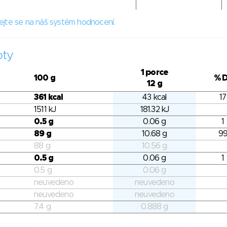
ejte se na náš systém hodnocení.
oty
1 porce
100 g
% 
12 g
361 kcal
43 kcal
17
1511 kJ
181.32 kJ
0.5 g
0.06 g
1
89 g
10.68 g
99
88 g
10.56 g
0.5 g
0.06 g
1
0.5 g
0.06 g
neuvedeno
neuvedeno
neuvedeno
neuvedeno
7.4 g
0.888 g