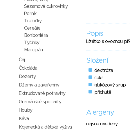
Sezamové cukrovinky
Perník
Trubičky
Cereálie
Popis
Bonboniéra
Lízátko s ovocnou pří
Tyčinky
Marcipán
Složení
Čaj
Čokoláda
dextróza
Dezerty
cukr
Džemy a zavařeniny
glukózový sirup
příchutě
Extrudované potraviny
Gurmánské speciality
Houby
Alergeny
Káva
nejsou uvedeny
Kojenecká a dětská výživa