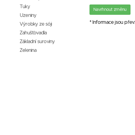
Tuky
Navrhnout změnu
Uzeniny
* Informace jsou pře
Výrobky ze sóji
Zahušťovadla
Základní suroviny
Zelenina