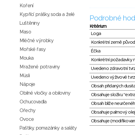
Koření
Kypřící prášky, soda a želé
Podrobné hod
Luštěniny
Kritérium
Maso
Loga
Mléčné výrobky
Konkrétní země půvo
Mořské řasy
Éčka
Mouka
Konkrétní požadavky n
Mražené potraviny
Uvedeno zdravotní tvr
Müsli
Uvedeno výživové tvrz
Nápoje
Obsah přidaných dusit
Obilné vločky a obiloviny
Obsahuje složku "extra
Ochucovadla
Obsah blíže neurčené
Ořechy
Obsahuje palmový olej
Ovoce
Obsahuje (modifikovaný
Paštiky, pomazánky a saláty