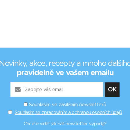
Novinky, akce, recepty a mnoho dalšíh
pravidelně ve vašem emailu
Souhlasím se zasíláním newsletterů
Souhlasím se zpracováním a ochranou osobních údajů
Chcete vidět
jak náš newsletter vypadá
?