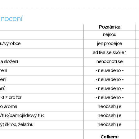
nocení
Poznámka
nejsou
du/výrobce
jen prodejce
aditiva se skóre 1
a složení
nehodnotí se
zení
- neuvedeno -
ení
- neuvedeno -
anů
- neuvedeno -
kt z droždí"
- neuvedeno -
ho aroma
neobsahuje
/tuk/palmojádrový tuk
neobsahuje
) škrob, želatinu
neobsahuje
Celkem: