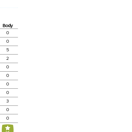
Body
0
0
5
2
0
0
0
0
3
0
0