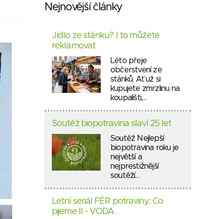
Nejnovější články
Jídlo ze stánku? I to můžete
reklamovat
Léto přeje
občerstvení ze
stánků. Ať už si
kupujete zmrzlinu na
koupališti,…
Soutěž biopotravina slaví 25 let
Soutěž Nejlepší
biopotravina roku je
největší a
nejprestižnější
soutěží…
Letní seriál FÉR potraviny: Co
pijeme II - VODA