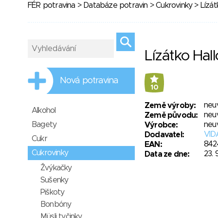
FÉR potravina
>
Databáze potravin
>
Cukrovinky
> Lízát
Lízátko Hall
Nová potravina
10
neu
Země výroby:
Alkohol
neu
Země původu:
Bagety
neu
Výrobce:
VID
Dodavatel:
Cukr
842
EAN:
Cukrovinky
23. 
Data ze dne:
Žvýkačky
Sušenky
Piškoty
Bonbóny
Müsli tyčinky