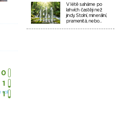
V létě saháme po
lahvích častěji než
jindy. Stolní, minerální,
pramenitá, nebo…
 soli