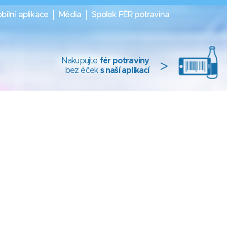
bilní aplikace
Média
Spolek FÉR potravina
Nakupujte
fér potraviny
>
bez éček
s naší aplikací