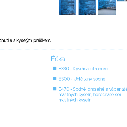
chutí a s kyselým práškem.
Éčka
E330 - Kyselina citronová
E500 - Uhličitany sodné
E470 - Sodné, draselné a vápenaté
mastných kyselin, hořečnaté soli
mastných kyselin