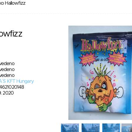
ko Hallowfizz
owfizz
vedeno
vedeno
vedeno
A´S KFT Hungary
4621020148
9. 2020