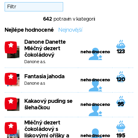
642
potravin v kategorii
Nejlépe hodnocené
Nejnovější
Danone Danette
-5
Mléčný dezert
123
nehodnoceno
čokoládový
Danone a.s.
Fantasia jahoda
-5
120
nehodnoceno
Danone a.s
Kakaový puding se
-5
95
nehodnoceno
šlehačkou
Mléčný dezert
-5
čokoládový s
lískovými oříšky a
195
nehodnoceno