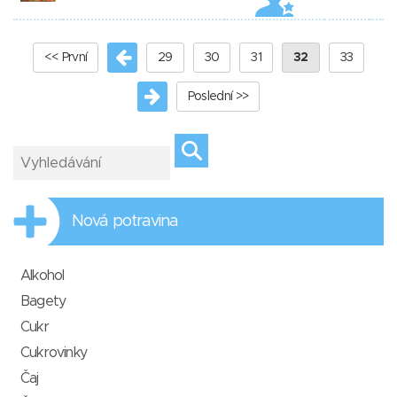
<< První
29
30
31
32
33
Poslední >>
Nová potravina
Alkohol
Bagety
Cukr
Cukrovinky
Čaj