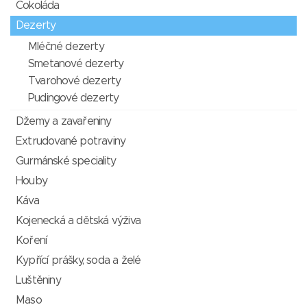
Čokoláda
Dezerty
Mléčné dezerty
Smetanové dezerty
Tvarohové dezerty
Pudingové dezerty
Džemy a zavařeniny
Extrudované potraviny
Gurmánské speciality
Houby
Káva
Kojenecká a dětská výživa
Koření
Kypřící prášky, soda a želé
Luštěniny
Maso