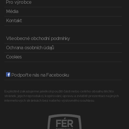
Pro výrobce
Média
Kontakt
Všeobecné obchodní podmínky
Ochrana osobních údajů
Cookies
Podpořte nás na Facebooku
Explicitně zakazujeme jakékoli použití části nebo celého obsahu těchto
stránek, jejich reprodukci, kopírování, úpravu a zvláště prezentaci na jiných
internetových stránkách bez našeho výslovného souhlasu.