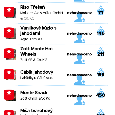
Riso Třešeň
-5
71
nehodnoceno
Molkerei Alois Müller GmbH
& Co. KG
Vanilkové kúzlo s
-5
jahodami
146
nehodnoceno
Agro Tami a.s.
Zott Monte Hot
-5
Wheels
211
nehodnoceno
Zott SE & Co. KG
Cábík jahodový
-6
158
nehodnoceno
Lahůdky u Cábů s.r.o.
Monte Snack
-6
450
nehodnoceno
Zott GmbH&Co.Kg
Míša tvarohový
-7