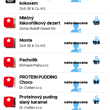
kokosem
Zott SE & Co. KG
Mléčný
-5
lískooříškový dezert
125
nehodnoceno
Zoma, Rudolf-Diesel-Str.
Monte
-5
194
nehodnoceno
Zott SE & Co. KG
Pachollík
-5
151
nehodnoceno
Ehrmann Praha s.r.o.
PROTEIN PUDDING
-5
Choco
84
nehodnoceno
Dr. Oetker s.r.o.
Proteinový puding
-5
slaný karamel
81
nehodnoceno
Dr. Oetker s.r.o.