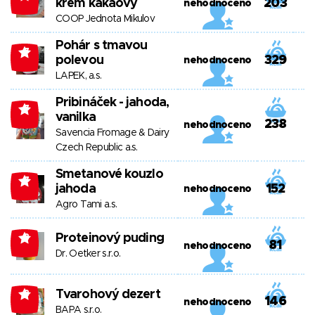
krém kakaový
203
nehodnoceno
COOP Jednota Mikulov
Pohár s tmavou
-7
polevou
329
nehodnoceno
LAPEK, a.s.
Pribináček - jahoda,
-7
vanilka
238
nehodnoceno
Savencia Fromage & Dairy
Czech Republic a.s.
Smetanové kouzlo
-7
jahoda
152
nehodnoceno
Agro Tami a.s.
Proteinový puding
-8
81
nehodnoceno
Dr. Oetker s.r.o.
Tvarohový dezert
-8
146
nehodnoceno
BAPA s.r.o.