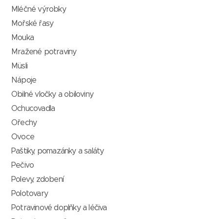
Mléčné výrobky
Mořské řasy
Mouka
Mražené potraviny
Müsli
Nápoje
Obilné vločky a obiloviny
Ochucovadla
Ořechy
Ovoce
Paštiky, pomazánky a saláty
Pečivo
Polevy, zdobení
Polotovary
Potravinové doplňky a léčiva