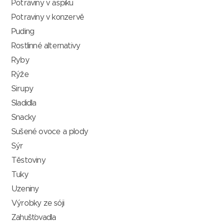
Potraviny v aspiku
Potraviny v konzervě
Puding
Rostlinné alternativy
Ryby
Rýže
Sirupy
Sladidla
Snacky
Sušené ovoce a plody
Sýr
Těstoviny
Tuky
Uzeniny
Výrobky ze sóji
Zahušťovadla