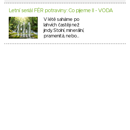
Letní seriál FÉR potraviny: Co pijeme II - VODA
V létě saháme po
lahvích častěji než
jindy. Stolní, minerální,
pramenitá, nebo…