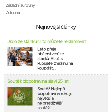
Základní suroviny
Zelenina
Nejnovější články
Jídlo ze stánku? I to můžete reklamovat
Léto přeje
občerstvení ze
stánků. Ať už si
kupujete zmrzlinu na
koupališti,…
Soutěž biopotravina slaví 25 let
Soutěž Nejlepší
biopotravina roku je
největší a
nejprestižnější
soutěží…