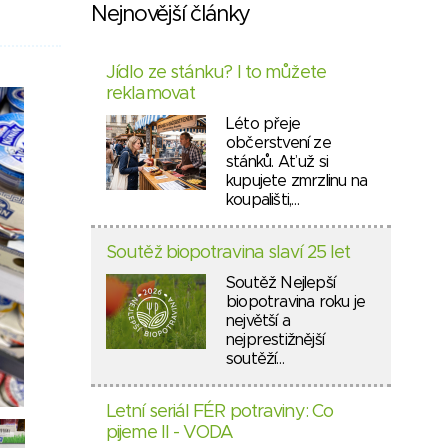
Nejnovější články
Jídlo ze stánku? I to můžete
reklamovat
Léto přeje
občerstvení ze
stánků. Ať už si
kupujete zmrzlinu na
koupališti,…
Soutěž biopotravina slaví 25 let
Soutěž Nejlepší
biopotravina roku je
největší a
nejprestižnější
soutěží…
Letní seriál FÉR potraviny: Co
pijeme II - VODA