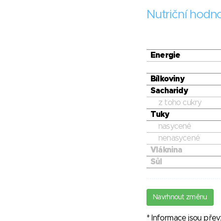
Nutriční hodn
Energie
Bílkoviny
Sacharidy
z toho cukry
Tuky
nasycené
nenasycené
Vláknina
Sůl
Navrhnout změnu
* Informace jsou pře