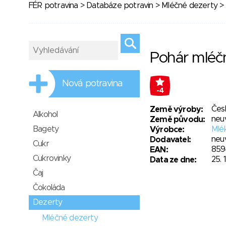
FÉR potravina
>
Databáze potravin
>
Mléčné dezerty
> 
Pohár mléč
Nová potravina
-4
Čes
Země výroby:
Alkohol
neu
Země původu:
Bagety
Mlék
Výrobce:
neu
Dodavatel:
Cukr
859
EAN:
Cukrovinky
25. 
Data ze dne:
Čaj
Čokoláda
Dezerty
Mléčné dezerty