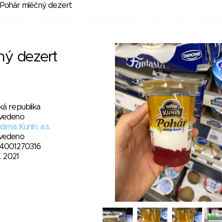
Pohár mléčný dezert
ný dezert
ká republika
vedeno
árna Kunín, a.s.
vedeno
4001270316
1. 2021