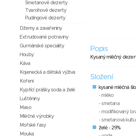
Smetanové dezerty
Tvarohové dezerty
Pudingové dezerty
Džemy a zavařeniny
Extrudované potraviny
Gurmánské speciality
Popis
Houby
Kysaný mléčný dezert s
Káva
Kojenecká a dětská výživa
Složení
Koření
kysané mléčná šlo
Kypřící prášky, soda a želé
- mléko
Luštěniny
- smetana
Maso
- modifikovaný b
Mléčné výrobky
- smetanová kultu
Mořské řasy
želé - 29%
Mouka
- voda