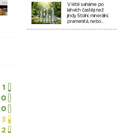
V létě saháme po
lahvích častěji než
jindy. Stolní, minerální,
pramenitá, nebo…