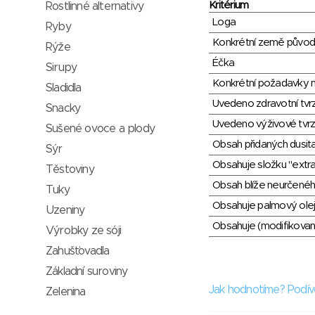
Kritérium
Rostlinné alternativy
Loga
Ryby
Konkrétní země půvo
Rýže
Éčka
Sirupy
Konkrétní požadavky n
Sladidla
Uvedeno zdravotní tvr
Snacky
Uvedeno výživové tvrz
Sušené ovoce a plody
Obsah přidaných dusit
Sýr
Obsahuje složku "extra
Těstoviny
Obsah blíže neurčené
Tuky
Obsahuje palmový olej
Uzeniny
Obsahuje (modifikovaný
Výrobky ze sóji
Zahušťovadla
Základní suroviny
Jak hodnotíme? Podív
Zelenina