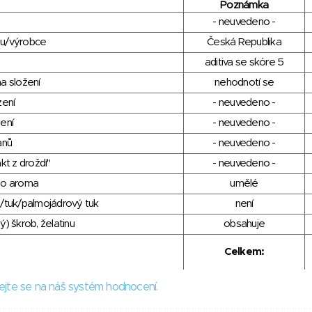
Poznámka
- neuvedeno -
du/výrobce
Česká Republika
aditiva se skóre 5
a složení
nehodnotí se
zení
- neuvedeno -
ení
- neuvedeno -
anů
- neuvedeno -
kt z droždí"
- neuvedeno -
ho aroma
umělé
/tuk/palmojádrový tuk
není
) škrob, želatinu
obsahuje
Celkem:
ejte se na náš systém hodnocení.