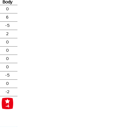
Body
0
6
-5
2
0
0
0
0
-5
0
-2
-4