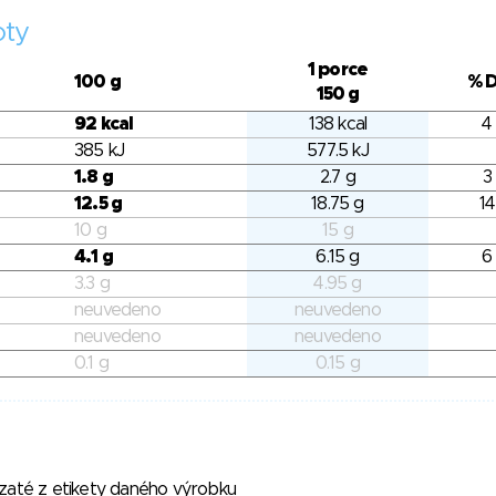
oty
1 porce
100 g
% 
150 g
92 kcal
138 kcal
4
385 kJ
577.5 kJ
1.8 g
2.7 g
3
12.5 g
18.75 g
14
10 g
15 g
4.1 g
6.15 g
6
3.3 g
4.95 g
neuvedeno
neuvedeno
neuvedeno
neuvedeno
0.1 g
0.15 g
vzaté z etikety daného výrobku