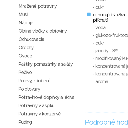
Mražené potraviny
- cukr
Müsli
ochucující složka 
příchutí
Nápoje
- voda
Obilné vločky a obiloviny
- glukozo-fruktoz
Ochucovadla
- cukr
Ořechy
- jahody - 8%
Ovoce
- modifikovaný ku
Paštiky, pomazánky a saláty
- koncentrovaná j
Pečivo
- koncentrovaná j
Polevy, zdobení
- aroma
Polotovary
Potravinové doplňky a léčiva
Potraviny v aspiku
Potraviny v konzervě
Podrobné hod
Puding