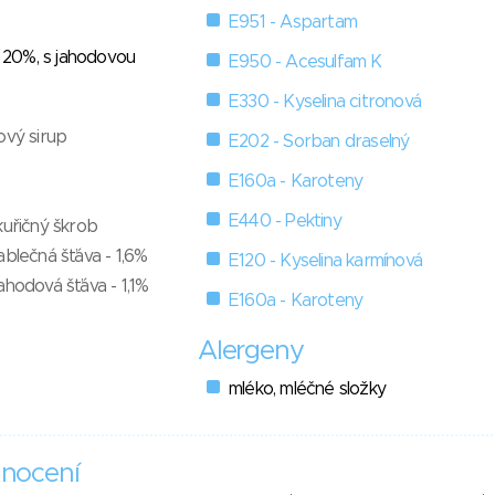
E951 - Aspartam
- 20%, s jahodovou
E950 - Acesulfam K
E330 - Kyselina citronová
ový sirup
E202 - Sorban draselný
E160a - Karoteny
E440 - Pektiny
kuřičný škrob
ablečná šťáva - 1,6%
E120 - Kyselina karmínová
ahodová šťáva - 1,1%
E160a - Karoteny
Alergeny
mléko, mléčné složky
nocení