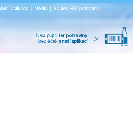
bilní aplikace
Média
Spolek FÉR potravina
Nakupujte
fér potraviny
>
bez éček
s naší aplikací