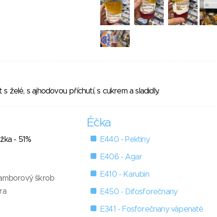
 želé, s ajhodovou příchutí, s cukrem a sladidly.
Éčka
žka - 51%
E440 - Pektiny
E406 - Agar
E410 - Karubin
ramborový škrob
ra
E450 - Difosforečnany
E341 - Fosforečnany vápenaté