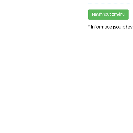
Navrhnout změnu
* Informace jsou pře