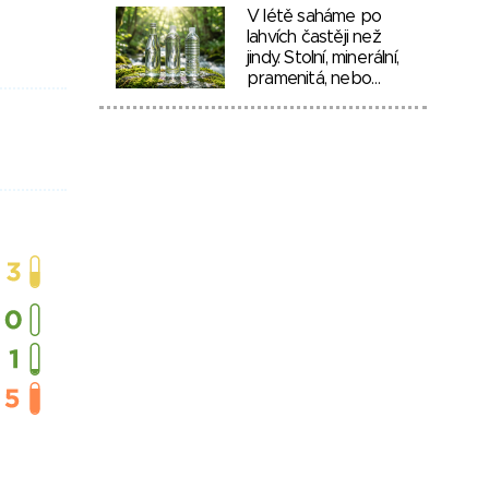
V létě saháme po
lahvích častěji než
jindy. Stolní, minerální,
pramenitá, nebo…