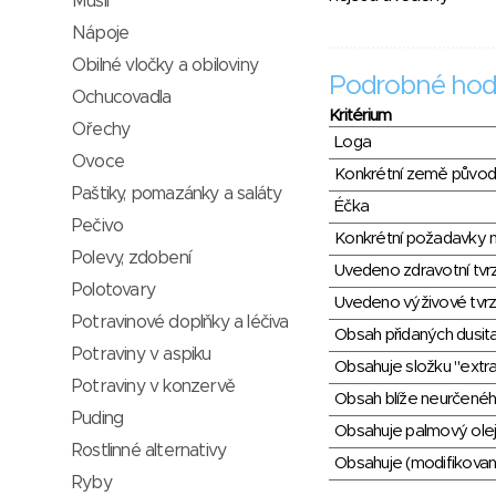
Müsli
Nápoje
Obilné vločky a obiloviny
Podrobné hod
Ochucovadla
Kritérium
Ořechy
Loga
Ovoce
Konkrétní země půvo
Paštiky, pomazánky a saláty
Éčka
Pečivo
Konkrétní požadavky n
Polevy, zdobení
Uvedeno zdravotní tvr
Polotovary
Uvedeno výživové tvrz
Potravinové doplňky a léčiva
Obsah přidaných dusit
Potraviny v aspiku
Obsahuje složku "extra
Potraviny v konzervě
Obsah blíže neurčené
Puding
Obsahuje palmový olej
Rostlinné alternativy
Obsahuje (modifikovaný
Ryby