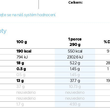
Celkem:
ejte se na náš systém hodnocení.
oty
1 porce
100 g
% 
290 g
190 kcal
550 kcal
9
794 kJ
2302.6 kJ
18 g
52.2 g
28
0.5 g
1.45 g
1
0.5 g
1.45 g
13 g
37.7 g
19
3.7 g
10.73 g
neuvedeno
neuvedeno
neuvedeno
neuvedeno
1.7 g
4.93 g