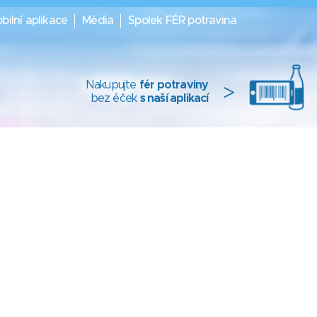
bilní aplikace
Média
Spolek FÉR potravina
Nakupujte
fér potraviny
>
bez éček
s naší aplikací