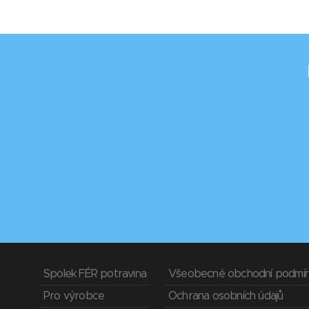
Spolek FÉR potravina
Všeobecné obchodní podmí
Pro výrobce
Ochrana osobních údajů