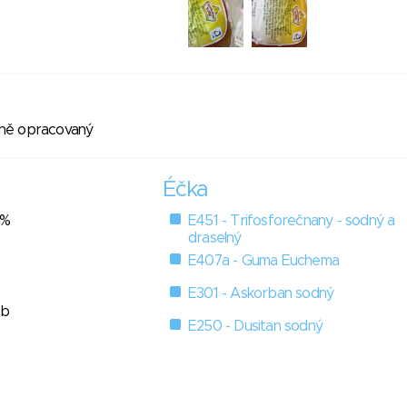
ně opracovaný
Éčka
6%
E451 - Trifosforečnany - sodný a
draselný
E407a - Guma Euchema
E301 - Askorban sodný
ob
E250 - Dusitan sodný