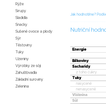
Rýže
Sirupy
Jak hodnotíme? Podív
Sladidla
Snacky
Nutriční hodn
Sušené ovoce a plody
Sýr
Těstoviny
Energie
Tuky
Uzeniny
Bílkoviny
Výrobky ze sóji
Sacharidy
z toho cukry
Zahušťovadla
Tuky
Základní suroviny
nasycené
Zelenina
nenasycené
Vláknina
Sůl