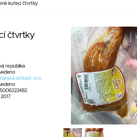
né kuřecí čtvrtky
í čtvrtky
ká republika
vedeno
anská drůbež, s.r.o.
vedeno
5006322482
. 2017