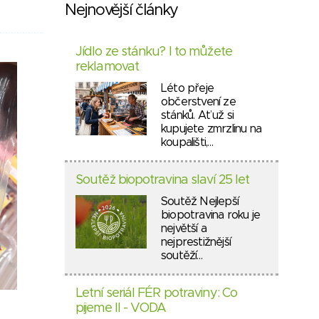
Nejnovější články
Jídlo ze stánku? I to můžete
reklamovat
Léto přeje
občerstvení ze
stánků. Ať už si
kupujete zmrzlinu na
koupališti,…
Soutěž biopotravina slaví 25 let
Soutěž Nejlepší
biopotravina roku je
největší a
nejprestižnější
soutěží…
Letní seriál FÉR potraviny: Co
pijeme II - VODA