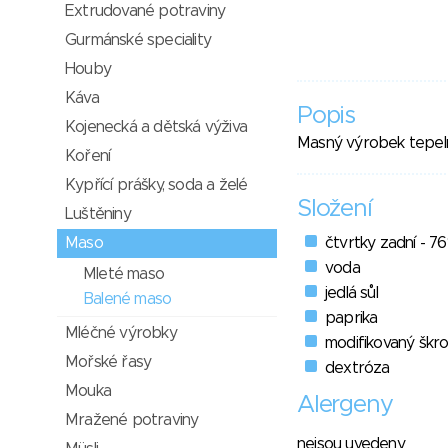
Extrudované potraviny
Gurmánské speciality
Houby
Káva
Popis
Kojenecká a dětská výživa
Masný výrobek tepel
Koření
Kypřící prášky, soda a želé
Složení
Luštěniny
Maso
čtvrtky zadní - 7
voda
Mleté maso
jedlá sůl
Balené maso
paprika
Mléčné výrobky
modifikovaný škr
Mořské řasy
dextróza
Mouka
Alergeny
Mražené potraviny
nejsou uvedeny