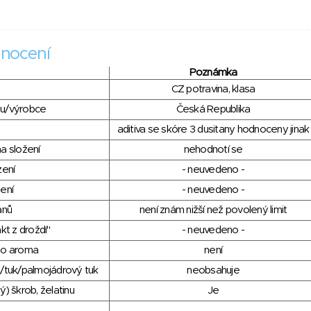
nocení
Poznámka
CZ potravina, klasa
du/výrobce
Česká Republika
aditiva se skóre 3 dusitany hodnoceny jinak
a složení
nehodnotí se
zení
- neuvedeno -
ení
- neuvedeno -
anů
není znám nižší než povolený limit
kt z droždí"
- neuvedeno -
ho aroma
není
/tuk/palmojádrový tuk
neobsahuje
) škrob, želatinu
Je