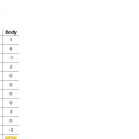
Body
1
6
-1
2
0
0
0
0
3
0
-2