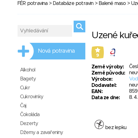
FÉR potravina
>
Databáze potravin
>
Balené maso
> Uze
Uzené kuřec
Nová potravina
9
Čes
Země výroby:
Alkohol
neu
Země původu:
Bagety
Vodň
Výrobce:
neu
Dodavatel:
Cukr
859
EAN:
Cukrovinky
8. 4
Data ze dne:
Čaj
Čokoláda
Dezerty
bez lepku
Džemy a zavařeniny