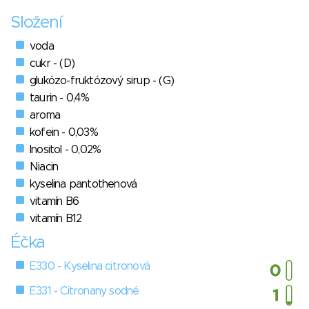
Složení
voda
cukr - (D)
glukózo-fruktózový sirup - (G)
taurin - 0,4%
aroma
kofein - 0,03%
Inositol - 0,02%
Niacin
kyselina pantothenová
vitamín B6
vitamín B12
Éčka
E330 - Kyselina citronová
E331 - Citronany sodné