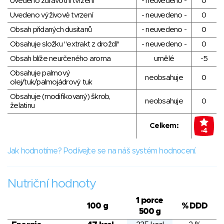
Uvedeno zdravotní tvrzení
- neuvedeno -
0
Uvedeno výživové tvrzení
- neuvedeno -
0
Obsah přidaných dusitanů
- neuvedeno -
0
Obsahuje složku "extrakt z droždí"
- neuvedeno -
0
Obsah blíže neurčeného aroma
umělé
-5
Obsahuje palmový
neobsahuje
0
olej/tuk/palmojádrový tuk
Obsahuje (modifikovaný) škrob,
neobsahuje
0
želatinu
Celkem:
-4
Jak hodnotíme? Podívejte se na náš systém hodnocení.
Nutriční hodnoty
1 porce
100 g
% DDD
500 g