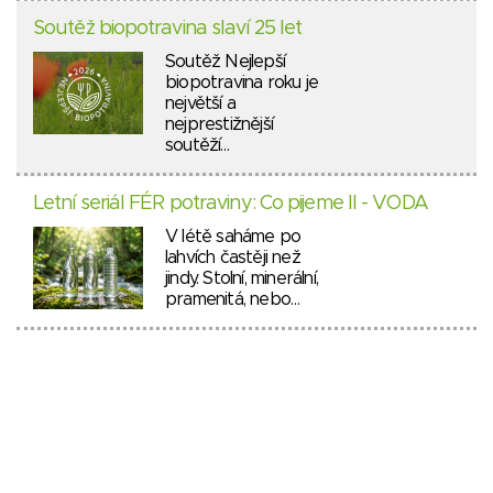
Soutěž biopotravina slaví 25 let
Soutěž Nejlepší
biopotravina roku je
největší a
nejprestižnější
soutěží…
Letní seriál FÉR potraviny: Co pijeme II - VODA
V létě saháme po
lahvích častěji než
jindy. Stolní, minerální,
pramenitá, nebo…