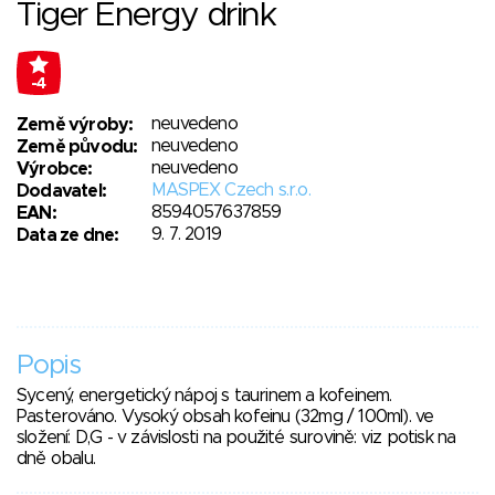
Tiger Energy drink
-4
neuvedeno
Země výroby:
neuvedeno
Země původu:
neuvedeno
Výrobce:
MASPEX Czech s.r.o.
Dodavatel:
8594057637859
EAN:
9. 7. 2019
Data ze dne:
Popis
Sycený, energetický nápoj s taurinem a kofeinem.
Pasterováno. Vysoký obsah kofeinu (32mg / 100ml). ve
složení: D,G - v závislosti na použité surovině: viz potisk na
dně obalu.