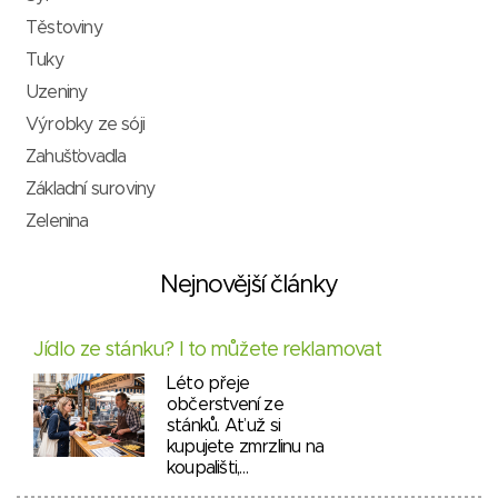
Těstoviny
Tuky
Uzeniny
Výrobky ze sóji
Zahušťovadla
Základní suroviny
Zelenina
Nejnovější články
Jídlo ze stánku? I to můžete reklamovat
Léto přeje
občerstvení ze
stánků. Ať už si
kupujete zmrzlinu na
koupališti,…