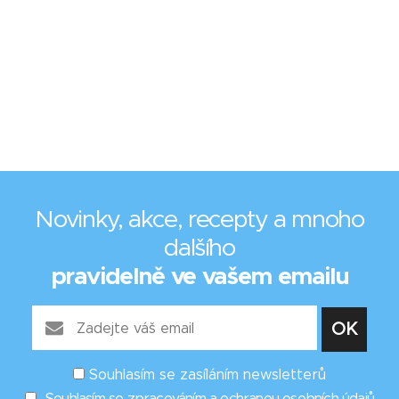
Novinky, akce, recepty a mnoho
dalšího
pravidelně ve vašem emailu
Souhlasím se zasíláním newsletterů