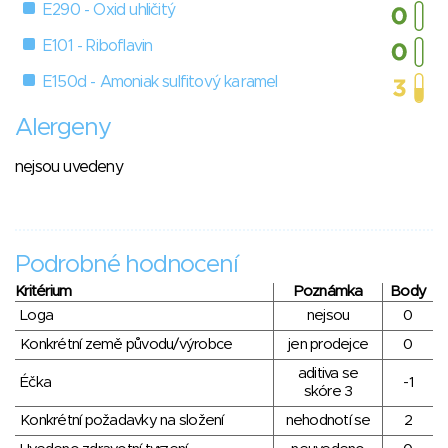
E290 - Oxid uhličitý
E101 - Riboflavin
E150d - Amoniak sulfitový karamel
Alergeny
nejsou uvedeny
Podrobné hodnocení
Kritérium
Poznámka
Body
Loga
nejsou
0
Konkrétní země původu/výrobce
jen prodejce
0
aditiva se
Éčka
-1
skóre 3
Konkrétní požadavky na složení
nehodnotí se
2