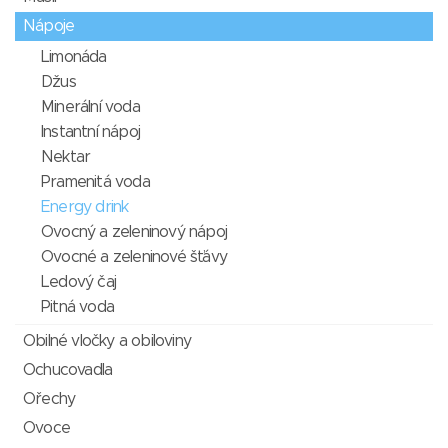
Nápoje
Limonáda
Džus
Minerální voda
Instantní nápoj
Nektar
Pramenitá voda
Energy drink
Ovocný a zeleninový nápoj
Ovocné a zeleninové šťávy
Ledový čaj
Pitná voda
Obilné vločky a obiloviny
Ochucovadla
Ořechy
Ovoce