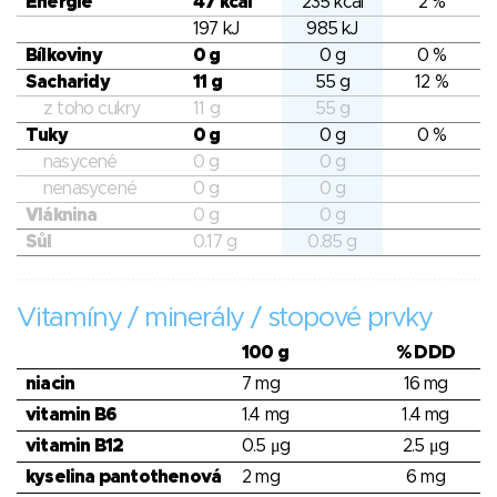
Energie
47 kcal
235 kcal
2 %
197 kJ
985 kJ
Bílkoviny
0 g
0 g
0 %
Sacharidy
11 g
55 g
12 %
z toho cukry
11 g
55 g
Tuky
0 g
0 g
0 %
nasycené
0 g
0 g
nenasycené
0 g
0 g
Vláknina
0 g
0 g
Sůl
0.17 g
0.85 g
Vitamíny / minerály / stopové prvky
100 g
% DDD
niacin
7 mg
16 mg
vitamin B6
1.4 mg
1.4 mg
vitamin B12
0.5 μg
2.5 μg
kyselina pantothenová
2 mg
6 mg