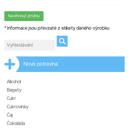
Navrhnout změnu
* Informace jsou převzaté z etikety daného výrobku
Nová potravina
Alkohol
Bagety
Cukr
Cukrovinky
Čaj
Čokoláda