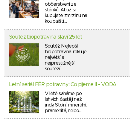
občerstvení ze
stánků. Ať už si
kupujete zmrzlinu na
koupališti,…
Soutěž biopotravina slaví 25 let
Soutěž Nejlepší
biopotravina roku je
největší a
nejprestižnější
soutěží…
Letní seriál FÉR potraviny: Co pijeme II - VODA
V létě saháme po
lahvích častěji než
jindy. Stolní, minerální,
pramenitá, nebo…