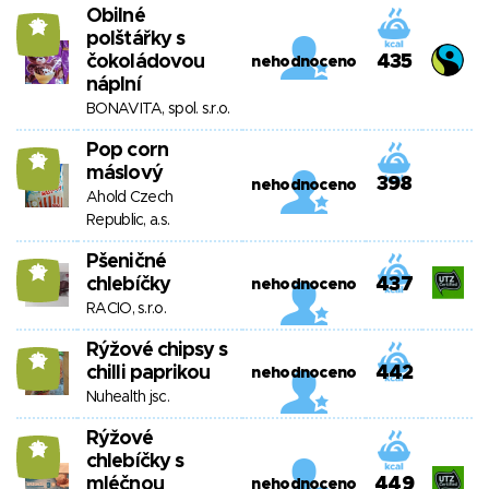
Obilné
12
polštářky s
čokoládovou
435
nehodnoceno
náplní
BONAVITA, spol. s.r.o.
Pop corn
12
máslový
398
nehodnoceno
Ahold Czech
Republic, a.s.
Pšeničné
12
chlebíčky
437
nehodnoceno
RACIO, s.r.o.
Rýžové chipsy s
12
chilli paprikou
442
nehodnoceno
Nuhealth jsc.
Rýžové
12
chlebíčky s
mléčnou
449
nehodnoceno