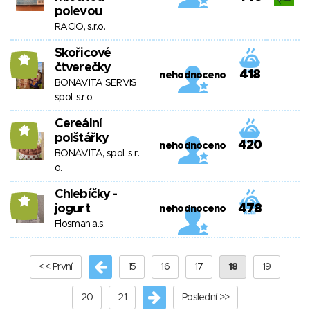
polevou
RACIO, s.r.o.
Skořicové
12
čtverečky
418
nehodnoceno
BONAVITA SERVIS
spol. s.r.o.
Cereální
11
polštářky
420
nehodnoceno
BONAVITA, spol. s r.
o.
Chlebíčky -
11
jogurt
478
nehodnoceno
Flosman a.s.
<< První
15
16
17
18
19
20
21
Poslední >>