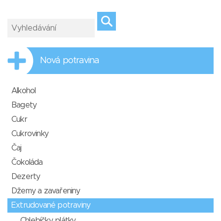
Nová potravina
Alkohol
Bagety
Cukr
Cukrovinky
Čaj
Čokoláda
Dezerty
Džemy a zavařeniny
Extrudované potraviny
Chlebíčky, plátky