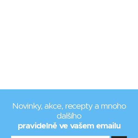
Novinky, akce, recepty a mnoho
dalšího
pravidelně ve vašem emailu