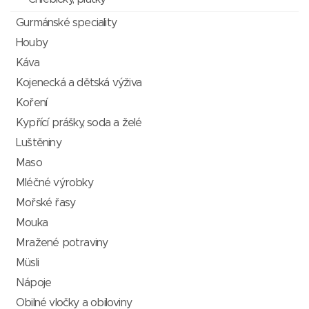
Gurmánské speciality
Houby
Káva
Kojenecká a dětská výživa
Koření
Kypřící prášky, soda a želé
Luštěniny
Maso
Mléčné výrobky
Mořské řasy
Mouka
Mražené potraviny
Müsli
Nápoje
Obilné vločky a obiloviny