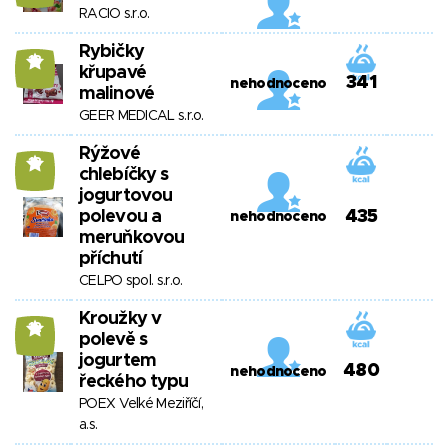
RACIO s.r.o.
Rybičky
13
křupavé
341
nehodnoceno
malinové
GEER MEDICAL s.r.o.
Rýžové
13
chlebíčky s
jogurtovou
polevou a
435
nehodnoceno
meruňkovou
příchutí
CELPO spol. s.r.o.
Kroužky v
12
polevě s
jogurtem
480
nehodnoceno
řeckého typu
POEX Velké Meziříčí,
a.s.