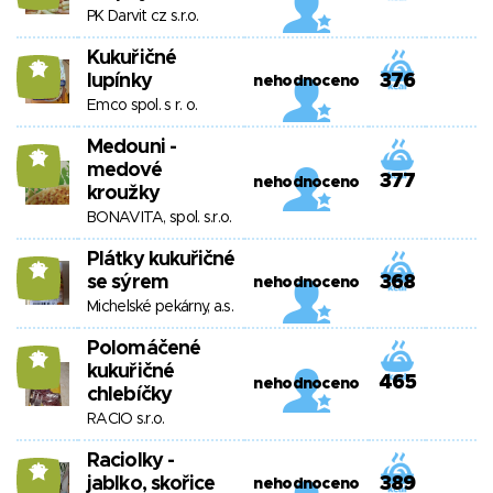
PK Darvit cz s.r.o.
Kukuřičné
13
lupínky
376
nehodnoceno
Emco spol. s r. o.
Medouni -
13
medové
377
nehodnoceno
kroužky
BONAVITA, spol. s.r.o.
Plátky kukuřičné
13
se sýrem
368
nehodnoceno
Michelské pekárny, a.s.
Polomáčené
13
kukuřičné
465
nehodnoceno
chlebíčky
RACIO s.r.o.
Raciolky -
13
jablko, skořice
389
nehodnoceno