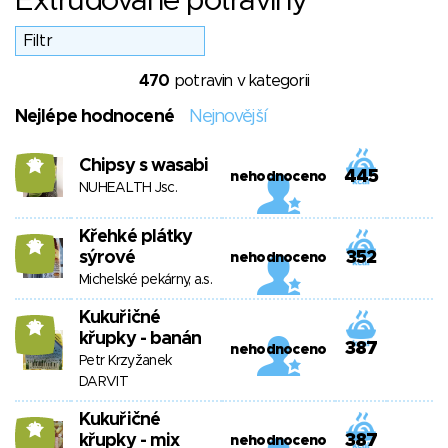
Extrudované potraviny
470
potravin v kategorii
Nejlépe hodnocené
Nejnovější
Chipsy s wasabi
13
445
nehodnoceno
NUHEALTH Jsc.
Křehké plátky
13
sýrové
352
nehodnoceno
Michelské pekárny, a.s.
Kukuřičné
13
křupky - banán
387
nehodnoceno
Petr Krzyžanek
DARVIT
Kukuřičné
13
křupky - mix
387
nehodnoceno