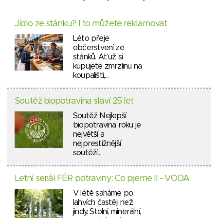
Jídlo ze stánku? I to můžete reklamovat
Léto přeje
občerstvení ze
stánků. Ať už si
kupujete zmrzlinu na
koupališti,…
Soutěž biopotravina slaví 25 let
Soutěž Nejlepší
biopotravina roku je
největší a
nejprestižnější
soutěží…
Letní seriál FÉR potraviny: Co pijeme II - VODA
V létě saháme po
lahvích častěji než
jindy. Stolní, minerální,