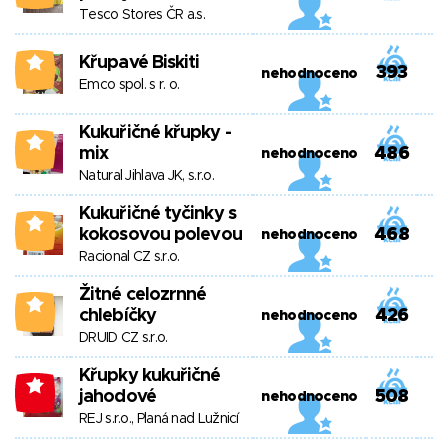
Tesco Stores ČR a.s.
Křupavé Biskiti
0
393
nehodnoceno
Emco spol. s r. o.
Kukuřičné křupky -
0
mix
486
nehodnoceno
Natural Jihlava JK, s.r.o.
Kukuřičné tyčinky s
0
kokosovou polevou
468
nehodnoceno
Racional CZ s.r.o.
Žitné celozrnné
0
chlebíčky
426
nehodnoceno
DRUID CZ s.r.o.
Křupky kukuřičné
-1
jahodové
508
nehodnoceno
REJ s.r.o., Planá nad Lužnicí