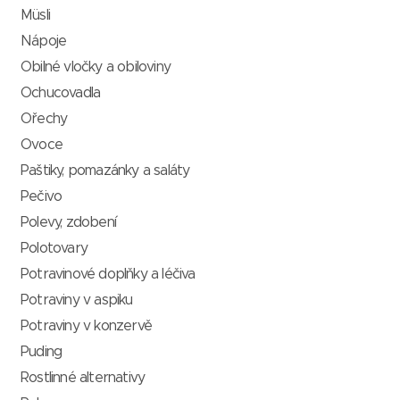
Müsli
Nápoje
Obilné vločky a obiloviny
Ochucovadla
Ořechy
Ovoce
Paštiky, pomazánky a saláty
Pečivo
Polevy, zdobení
Polotovary
Potravinové doplňky a léčiva
Potraviny v aspiku
Potraviny v konzervě
Puding
Rostlinné alternativy