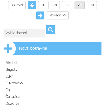
<< První
20
21
22
23
24
Poslední >>
Nová potravina
Alkohol
Bagety
Cukr
Cukrovinky
Čaj
Čokoláda
Dezerty