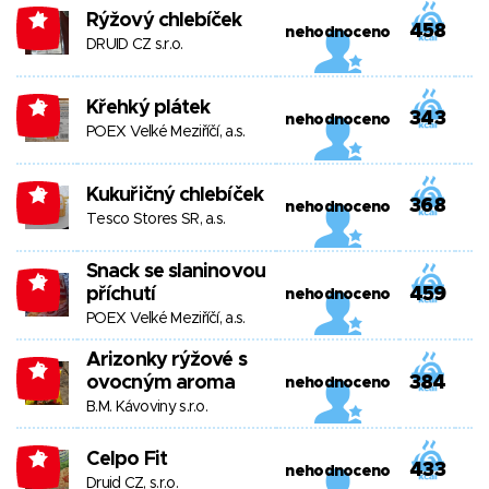
Rýžový chlebíček
-1
458
nehodnoceno
DRUID CZ s.r.o.
Křehký plátek
-2
343
nehodnoceno
POEX Velké Meziříčí, a.s.
Kukuřičný chlebíček
-2
368
nehodnoceno
Tesco Stores SR, a.s.
Snack se slaninovou
-2
příchutí
459
nehodnoceno
POEX Velké Meziříčí, a.s.
Arizonky rýžové s
-3
ovocným aroma
384
nehodnoceno
B.M. Kávoviny s.r.o.
Celpo Fit
-3
433
nehodnoceno
Druid CZ, s.r.o.