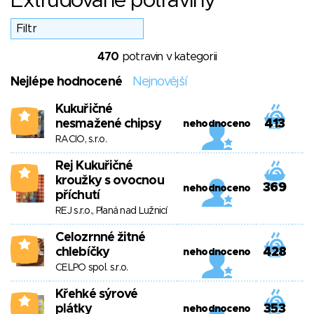
Extrudované potraviny
470
potravin v kategorii
Nejlépe hodnocené
Nejnovější
Kukuřičné
2
nesmažené chipsy
413
nehodnoceno
RACIO, s.r.o.
Rej Kukuřičné
2
kroužky s ovocnou
369
nehodnoceno
příchutí
REJ s.r.o., Planá nad Lužnicí
Celozrnné žitné
1
chlebíčky
428
nehodnoceno
CELPO spol. s.r.o.
Křehké sýrové
0
plátky
353
nehodnoceno