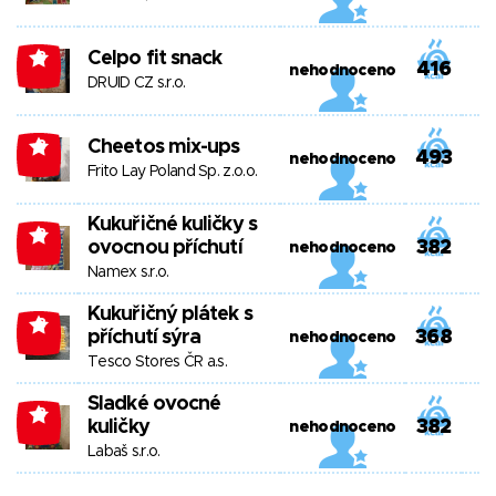
Celpo fit snack
-3
416
nehodnoceno
DRUID CZ s.r.o.
Cheetos mix-ups
-3
493
nehodnoceno
Frito Lay Poland Sp. z.o.o.
Kukuřičné kuličky s
-3
ovocnou příchutí
382
nehodnoceno
Namex s.r.o.
Kukuřičný plátek s
-3
příchutí sýra
368
nehodnoceno
Tesco Stores ČR a.s.
Sladké ovocné
-3
kuličky
382
nehodnoceno
Labaš s.r.o.