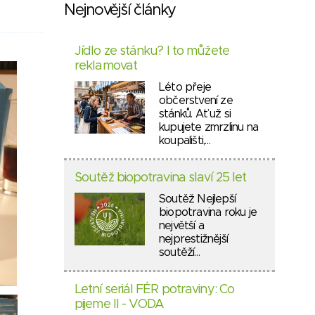
Nejnovější články
Jídlo ze stánku? I to můžete
reklamovat
Léto přeje
občerstvení ze
stánků. Ať už si
kupujete zmrzlinu na
koupališti,…
Soutěž biopotravina slaví 25 let
Soutěž Nejlepší
biopotravina roku je
největší a
nejprestižnější
soutěží…
Letní seriál FÉR potraviny: Co
pijeme II - VODA