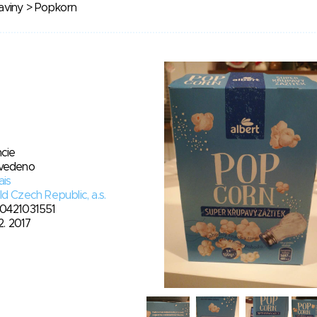
aviny
> Popkorn
cie
vedeno
ais
d Czech Republic, a.s.
0421031551
12. 2017