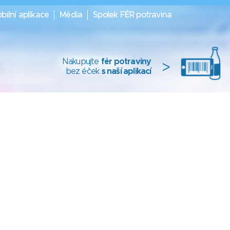
bilní aplikace
Média
Spolek FÉR potravina
Nakupujte
fér potraviny
>
bez éček
s naší aplikací