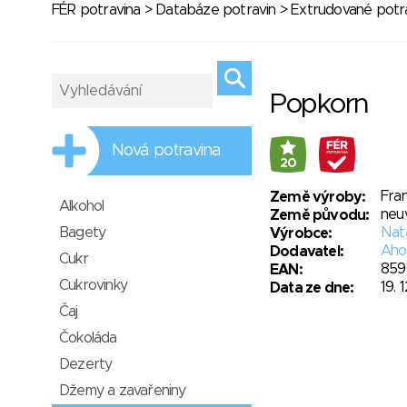
FÉR potravina
>
Databáze potravin
>
Extrudované potr
Popkorn
Nová potravina
20
Fran
Země výroby:
Alkohol
neu
Země původu:
Bagety
Nat
Výrobce:
Ahol
Dodavatel:
Cukr
859
EAN:
Cukrovinky
19. 
Data ze dne:
Čaj
Čokoláda
Dezerty
Džemy a zavařeniny