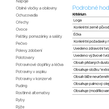
Nápoje
Podrobné hod
Obilné vločky a obiloviny
Kritérium
Ochucovadla
Loga
Ořechy
Konkrétní země půvo
Ovoce
Éčka
Paštiky, pomazánky a saláty
Konkrétní požadavky n
Pečivo
Uvedeno zdravotní tvr
Polevy, zdobení
Uvedeno výživové tvrz
Polotovary
Obsah přidaných dusit
Potravinové doplňky a léčiva
Obsahuje složku "extra
Potraviny v aspiku
Obsah blíže neurčené
Potraviny v konzervě
Obsahuje palmový olej
Puding
Obsahuje (modifikovaný
Rostlinné alternativy
Ryby
Rýže