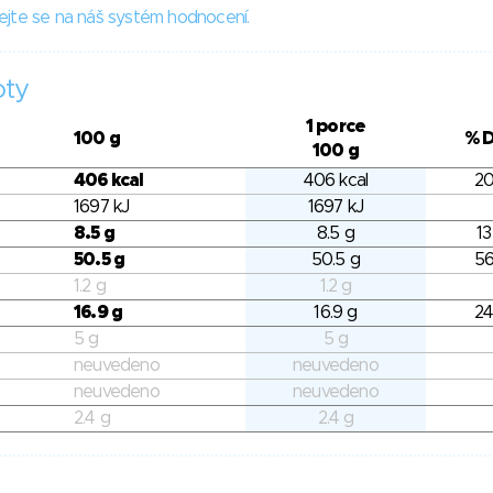
ejte se na náš systém hodnocení.
oty
1 porce
100 g
% 
100 g
406 kcal
406 kcal
20
1697 kJ
1697 kJ
8.5 g
8.5 g
13
50.5 g
50.5 g
56
1.2 g
1.2 g
16.9 g
16.9 g
24
5 g
5 g
neuvedeno
neuvedeno
neuvedeno
neuvedeno
2.4 g
2.4 g