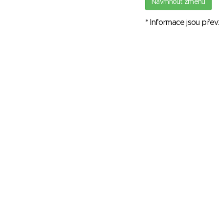
Navrhnout změnu
* Informace jsou pře