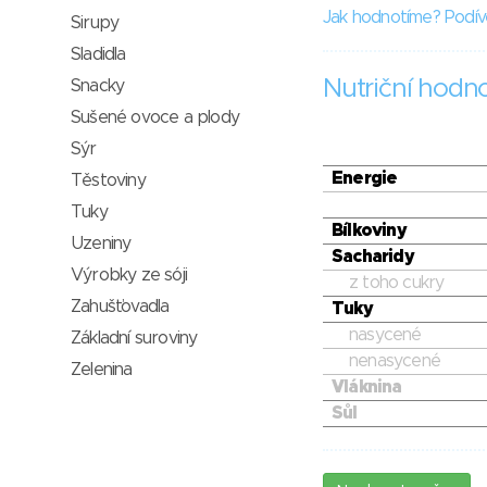
Jak hodnotíme? Podív
Sirupy
Sladidla
Nutriční hodn
Snacky
Sušené ovoce a plody
Sýr
Energie
Těstoviny
Tuky
Bílkoviny
Uzeniny
Sacharidy
Výrobky ze sóji
z toho cukry
Zahušťovadla
Tuky
nasycené
Základní suroviny
nenasycené
Zelenina
Vláknina
Sůl