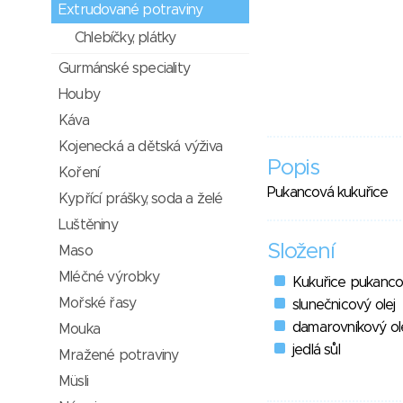
Extrudované potraviny
Chlebíčky, plátky
Gurmánské speciality
Houby
Káva
Kojenecká a dětská výživa
Popis
Koření
Pukancová kukuřice
Kypřící prášky, soda a želé
Luštěniny
Složení
Maso
Mléčné výrobky
Kukuřice pukanco
Mořské řasy
slunečnicový olej
damarovníkový ol
Mouka
jedlá sůl
Mražené potraviny
Müsli