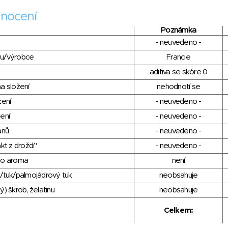
nocení
Poznámka
- neuvedeno -
du/výrobce
Francie
aditiva se skóre 0
a složení
nehodnotí se
zení
- neuvedeno -
ení
- neuvedeno -
anů
- neuvedeno -
kt z droždí"
- neuvedeno -
ho aroma
není
/tuk/palmojádrový tuk
neobsahuje
) škrob, želatinu
neobsahuje
Celkem: