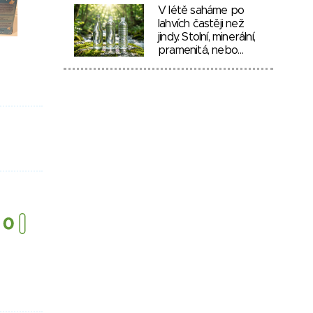
V létě saháme po
lahvích častěji než
jindy. Stolní, minerální,
pramenitá, nebo…