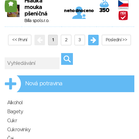
Hladká
21
mouka
350
nehodnoceno
pšeničná
Billa spol.s.r.o.
<< První
1
2
3
Poslední >>
Nová potravina
Alkohol
Bagety
Cukr
Cukrovinky
Čaj