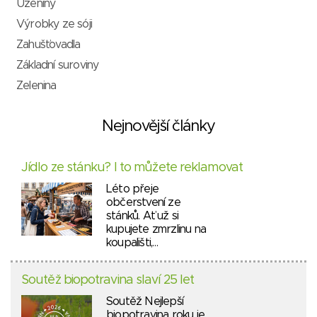
Uzeniny
Výrobky ze sóji
Zahušťovadla
Základní suroviny
Zelenina
Nejnovější články
Jídlo ze stánku? I to můžete reklamovat
Léto přeje
občerstvení ze
stánků. Ať už si
kupujete zmrzlinu na
koupališti,…
Soutěž biopotravina slaví 25 let
Soutěž Nejlepší
biopotravina roku je