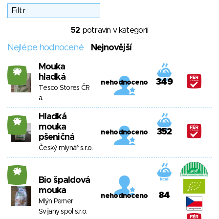
52
potravin v kategorii
Nejlépe hodnocené
Nejnovější
Mouka
20
hladká
349
nehodnoceno
Tesco Stores ČR
a.
Hladká
26
mouka
352
nehodnoceno
pšeničná
Český mlynář s.r.o.
24
Bio špaldová
mouka
84
nehodnoceno
Mlýn Perner
Svijany spol s.r.o.