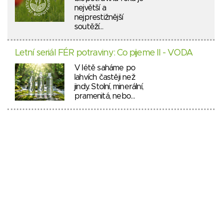
největší a
nejprestižnější
soutěží…
Letní seriál FÉR potraviny: Co pijeme II - VODA
V létě saháme po
lahvích častěji než
jindy. Stolní, minerální,
pramenitá, nebo…