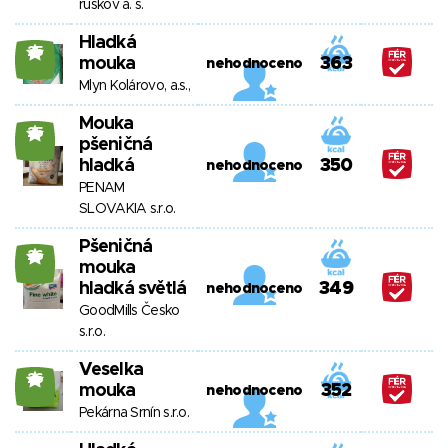
ruskov a. s.
Hladká
25
mouka
363
nehodnoceno
Mlyn Kolárovo, a.s.,
Mouka
25
pšeničná
hladká
350
nehodnoceno
PENAM
SLOVAKIA s.r.o.
Pšeničná
26
mouka
hladká světlá
349
nehodnoceno
GoodMills Česko
s.r.o.
Veselka
26
mouka
352
nehodnoceno
Pekárna Srnín s.r.o.