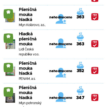
Pšeničná
25
mouka
363
nehodnoceno
hladká
Mlyn Kolárovo, a.s.,
Hladká
25
pšeničná
mouka
363
nehodnoceno
Lidl Česká
republika v.o.s.
Pšeničná
26
mouka
352
nehodnoceno
hladká
PENAM, a.s.
Pšeničná
25
mouka
hladká
347
nehodnoceno
Mlyn pohronský