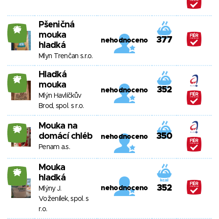
Pšeničná
25
mouka
377
nehodnoceno
hladká
Mlyn Trenčan s.r.o.
Hladká
27
mouka
352
nehodnoceno
Mlýn Havlíčkův
Brod, spol. s r.o.
Mouka na
30
domácí chléb
350
nehodnoceno
Penam a.s.
Mouka
26
hladká
352
nehodnoceno
Mlýny J.
Voženílek, spol. s
r.o.