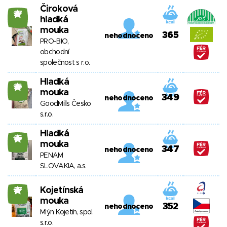
Čiroková
27
hladká
mouka
365
nehodnoceno
PRO-BIO,
obchodní
společnost s r.o.
Hladká
26
mouka
349
nehodnoceno
GoodMills Česko
s.r.o.
Hladká
25
mouka
347
nehodnoceno
PENAM
SLOVAKIA, a.s.
Kojetínská
27
mouka
352
nehodnoceno
Mlýn Kojetín, spol.
s.r.o.