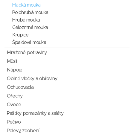
Hladká mouka
Polohrubá mouka
Hrubá mouka
Celozrnná mouka
Krupice
Špaldová mouka
Mražené potraviny
Müsli
Nápoje
Obilné vločky a obiloviny
Ochucovadla
Ořechy
Ovoce
Paštiky, pomazánky a saláty
Pečivo
Polevy, zdobení