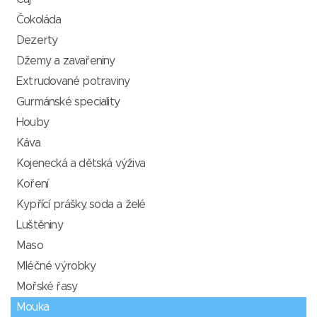
Čokoláda
Dezerty
Džemy a zavařeniny
Extrudované potraviny
Gurmánské speciality
Houby
Káva
Kojenecká a dětská výživa
Koření
Kypřící prášky, soda a želé
Luštěniny
Maso
Mléčné výrobky
Mořské řasy
Mouka