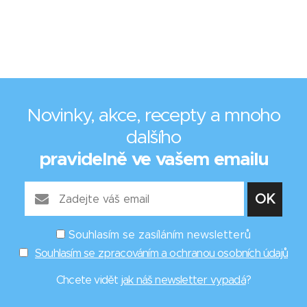
Novinky, akce, recepty a mnoho
dalšího
pravidelně ve vašem emailu
Souhlasím se zasíláním newsletterů
Souhlasím se zpracováním a ochranou osobních údajů
Chcete vidět
jak náš newsletter vypadá
?