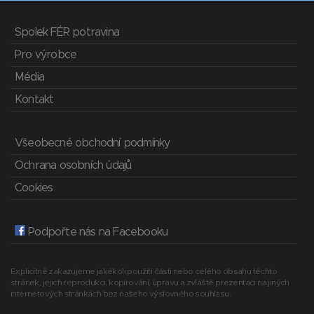
Spolek FÉR potravina
Pro výrobce
Média
Kontakt
Všeobecné obchodní podmínky
Ochrana osobních údajů
Cookies
Podpořte nás na Facebooku
Explicitně zakazujeme jakékoli použití části nebo celého obsahu těchto
stránek, jejich reprodukci, kopírování, úpravu a zvláště prezentaci na jiných
internetových stránkách bez našeho výslovného souhlasu.