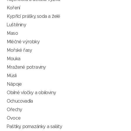
Koření
Kypřící prášky, soda a želé
Luštěniny
Maso
Mléčné výrobky
Mořské řasy
Mouka
Mražené potraviny
Müsli
Nápoje
Obilné vločky a obiloviny
Ochucovadla
Ořechy
Ovoce
Paštiky, pomazánky a saláty