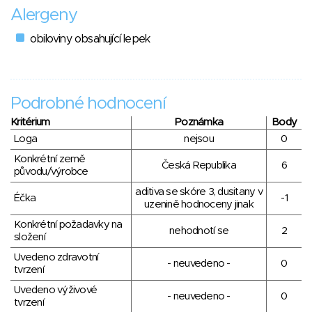
Alergeny
obiloviny obsahující lepek
Podrobné hodnocení
Kritérium
Poznámka
Body
Loga
nejsou
0
Konkrétní země
Česká Republika
6
původu/výrobce
aditiva se skóre 3, dusitany v
Éčka
-1
uzenině hodnoceny jinak
Konkrétní požadavky na
nehodnotí se
2
složení
Uvedeno zdravotní
- neuvedeno -
0
tvrzení
Uvedeno výživové
- neuvedeno -
0
tvrzení