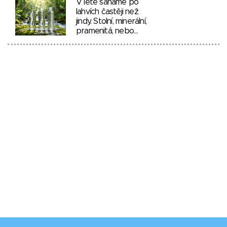
V létě saháme po
lahvích častěji než
jindy. Stolní, minerální,
pramenitá, nebo…