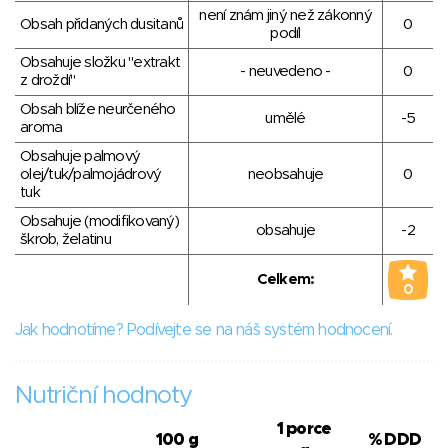
není znám jiný než zákonný
Obsah přidaných dusitanů
0
podíl
Obsahuje složku "extrakt
- neuvedeno -
0
z droždí"
Obsah blíže neurčeného
umělé
-5
aroma
Obsahuje palmový
olej/tuk/palmojádrový
neobsahuje
0
tuk
Obsahuje (modifikovaný)
obsahuje
-2
škrob, želatinu
Celkem:
0
Jak hodnotíme? Podívejte se na náš systém hodnocení.
Nutriční hodnoty
1 porce
100 g
% DDD