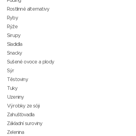
Puding
Rostlinné alternativy
Ryby
Rýže
Sirupy
Sladidla
Snacky
Sušené ovoce a plody
Sýr
Těstoviny
Tuky
Uzeniny
Výrobky ze sóji
Zahušťovadla
Základní suroviny
Zelenina