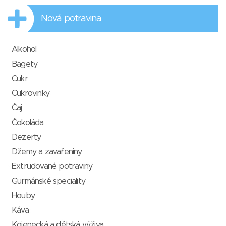
Nová potravina
Alkohol
Bagety
Cukr
Cukrovinky
Čaj
Čokoláda
Dezerty
Džemy a zavařeniny
Extrudované potraviny
Gurmánské speciality
Houby
Káva
Kojenecká a dětská výživa