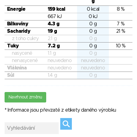
g
Energie
159 kcal
0 kcal
8 %
667 kJ
0 kJ
Bílkoviny
4.3 g
0 g
7 %
Sacharidy
19 g
0 g
21 %
z toho cukry
2.1 g
0 g
Tuky
7.2 g
0 g
10 %
nasycené
1.1 g
0 g
nenasycené
neuvedeno
neuvedeno
Vláknina
neuvedeno
neuvedeno
Sůl
1.4 g
0 g
Navrhnout změnu
* Informace jsou převzaté z etikety daného výrobku