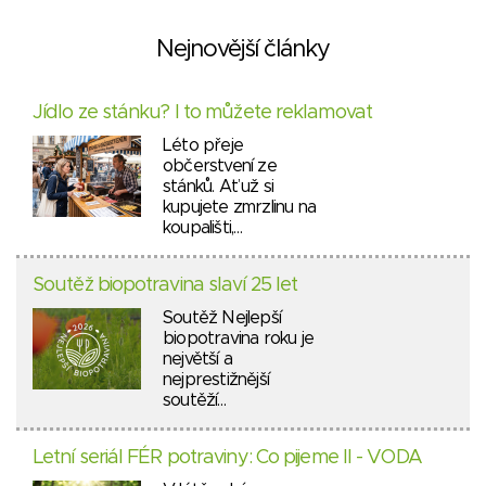
Nejnovější články
Jídlo ze stánku? I to můžete reklamovat
Léto přeje
občerstvení ze
stánků. Ať už si
kupujete zmrzlinu na
koupališti,…
Soutěž biopotravina slaví 25 let
Soutěž Nejlepší
biopotravina roku je
největší a
nejprestižnější
soutěží…
Letní seriál FÉR potraviny: Co pijeme II - VODA