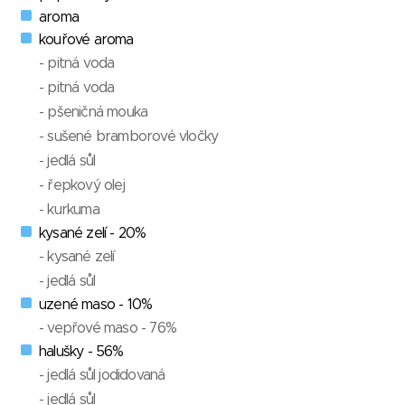
aroma
kouřové aroma
- pitná voda
- pitná voda
- pšeničná mouka
- sušené bramborové vločky
- jedlá sůl
- řepkový olej
- kurkuma
kysané zelí - 20%
- kysané zelí
- jedlá sůl
uzené maso - 10%
- vepřové maso - 76%
halušky - 56%
- jedlá sůl jodidovaná
- jedlá sůl