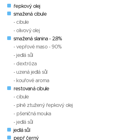
řepkový olej
smažená cibule
- cibule
- olivový olej
smažená slanina - 2,8%
- vepřové maso - 90%
- jedlá sůl
- dextróza
- uzená jedlá sůl
- kouřové aroma
restovaná cibule
- cibule
- plně ztužený řepkový olej
- pšeničná mouka
- jedlá sůl
jedlá sůl
pepř černý