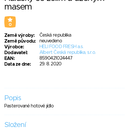
masem
0
Česká republika
Země výroby:
neuvedeno
Země původu:
HELI FOOD FRESH a.s.
Výrobce:
Albert Česká republika, s.r.o.
Dodavatel:
8590421024447
EAN:
29. 8. 2020
Data ze dne:
Popis
Pasterované hotové jídlo
Složení