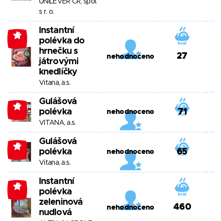
UNILEVER ČR, spol.
s r. o.
Instantní
-2
polévka do
hrnečku s
27
nehodnoceno
játrovými
knedlíčky
Vitana, a.s.
Gulášová
-3
polévka
71
nehodnoceno
VITANA, a.s.
Gulášová
-3
polévka
65
nehodnoceno
Vitana, a.s.
Instantní
-3
polévka
zeleninová
460
nehodnoceno
nudlová