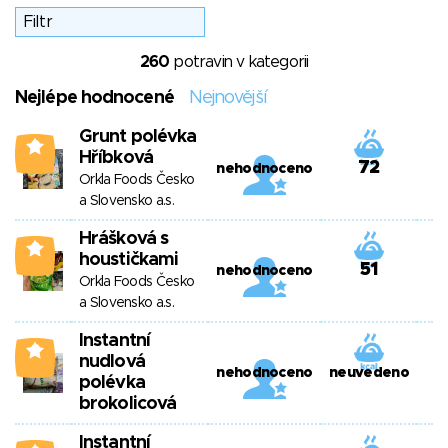
260
potravin v kategorii
Nejlépe hodnocené
Nejnovější
Grunt polévka
0
Hříbková
72
nehodnoceno
Orkla Foods Česko
a Slovensko a.s.
Hrášková s
0
houstičkami
51
nehodnoceno
Orkla Foods Česko
a Slovensko a.s.
Instantní
0
nudlová
nehodnoceno
neuvedeno
polévka
brokolicová
Instantní