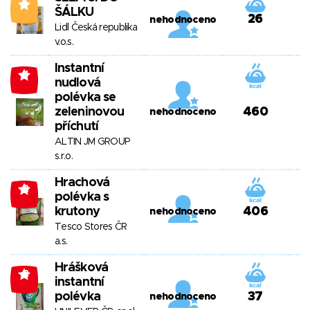
0
ŠÁLKU
26
nehodnoceno
Lidl Česká republika
v.o.s.
Instantní
-1
nudlová
polévka se
zeleninovou
460
nehodnoceno
příchutí
ALTIN JM GROUP
s.r.o.
Hrachová
-2
polévka s
krutony
406
nehodnoceno
Tesco Stores ČR
a.s.
Hrášková
-2
instantní
polévka
37
nehodnoceno