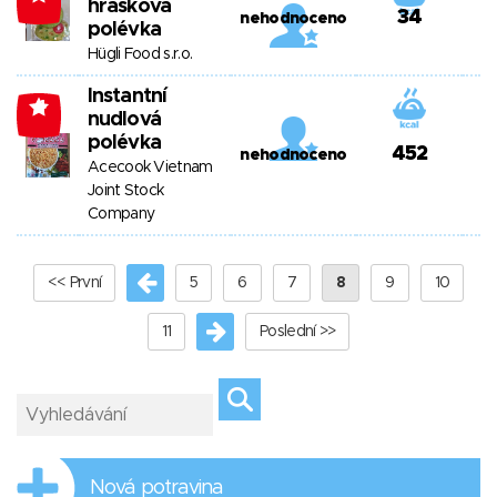
hrášková
34
nehodnoceno
polévka
Hügli Food s.r.o.
Instantní
-4
nudlová
polévka
452
nehodnoceno
Acecook Vietnam
Joint Stock
Company
<< První
5
6
7
8
9
10
11
Poslední >>
Nová potravina