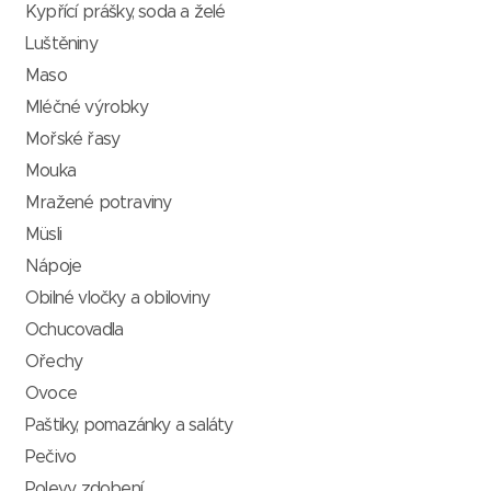
Kypřící prášky, soda a želé
Luštěniny
Maso
Mléčné výrobky
Mořské řasy
Mouka
Mražené potraviny
Müsli
Nápoje
Obilné vločky a obiloviny
Ochucovadla
Ořechy
Ovoce
Paštiky, pomazánky a saláty
Pečivo
Polevy, zdobení