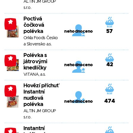
ALTIN JM GROUP
s.r.o.
Poctivá
-3
čočková
polévka
57
nehodnoceno
Orkla Foods Česko
a Slovensko a.s.
Polévka s
-3
játrovými
42
nehodnoceno
knedlíčky
VITANA, a.s.
Hovězí příchuť
-4
Instantní
nudlová
474
nehodnoceno
polévka
ALTIN JM GROUP
s.r.o.
Instantní
-4