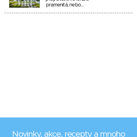
pramenitá, nebo…
Novinky, akce, recepty a mnoho