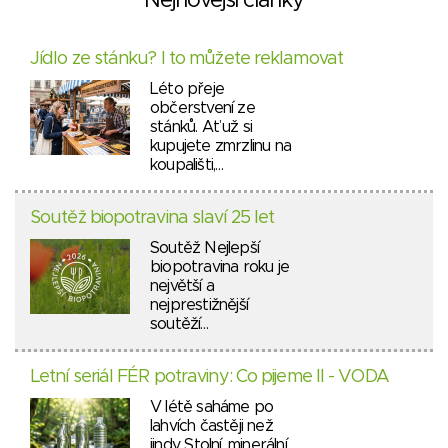
Nejnovější články
Jídlo ze stánku? I to můžete reklamovat
Léto přeje
občerstvení ze
stánků. Ať už si
kupujete zmrzlinu na
koupališti,…
Soutěž biopotravina slaví 25 let
Soutěž Nejlepší
biopotravina roku je
největší a
nejprestižnější
soutěží…
Letní seriál FÉR potraviny: Co pijeme II - VODA
V létě saháme po
lahvích častěji než
jindy. Stolní, minerální,