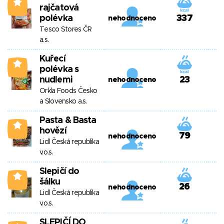
0
rajčatová
polévka
337
nehodnoceno
Tesco Stores ČR
a.s.
Kuřecí
0
polévka s
nudlemi
23
nehodnoceno
Orkla Foods Česko
a Slovensko a.s.
Pasta & Basta
0
hovězí
79
nehodnoceno
Lidl Česká republika
v.o.s.
Slepičí do
0
šálku
26
nehodnoceno
Lidl Česká republika
v.o.s.
SLEPIČÍ DO