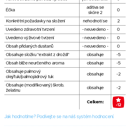
aditiva se
Éčka
0
skóre 2
Konkrétní požadavky na složení
nehodnotí se
2
Uvedeno zdravotní tvrzení
- neuvedeno -
0
Uvedeno výživové tvrzení
- neuvedeno -
0
Obsah přidaných dusitanů
- neuvedeno -
0
Obsahuje složku "extrakt z droždí"
obsahuje
-5
Obsah blíže neurčeného aroma
obsahuje
-5
Obsahuje palmový
obsahuje
-2
olej/tuk/palmojádrový tuk
Obsahuje (modifikovaný) škrob,
obsahuje
-2
želatinu
Celkem:
-12
Jak hodnotíme? Podívejte se na náš systém hodnocení.