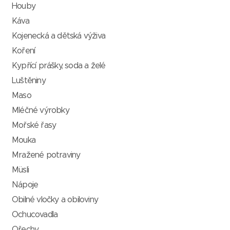
Houby
Káva
Kojenecká a dětská výživa
Koření
Kypřící prášky, soda a želé
Luštěniny
Maso
Mléčné výrobky
Mořské řasy
Mouka
Mražené potraviny
Müsli
Nápoje
Obilné vločky a obiloviny
Ochucovadla
Ořechy