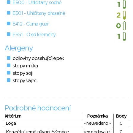
E500 - Uhličitany sodné
E501 - Uhličitany draselné
E412 - Guma guar
E551 - Oxid křemičitý
Alergeny
obiloviny obsahující lepek
stopy mléka
stopy soji
stopy vajec
Podrobné hodnocení
Kritérium
Poznámka
Body
Loga
- neuvedeno -
0
Konkrétní země původu/výrobce
jen dodavatel
0