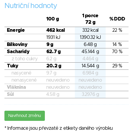
Nutriční hodnoty
1 porce
100 g
% DDD
72 g
Energie
462 kcal
332 kcal
22 %
1931 kJ
1390.32 kJ
Bílkoviny
9 g
6.48 g
14 %
Sacharidy
62.7 g
45.144 g
70 %
z toho cukry
6.2 g
4.464 g
Tuky
20.2 g
14.544 g
29 %
nasycené
9.7 g
6.984 g
nenasycené
neuvedeno
neuvedeno
Vláknina
neuvedeno
neuvedeno
Sůl
4.58 g
3.2976 g
Navrhnout změnu
* Informace jsou převzaté z etikety daného výrobku