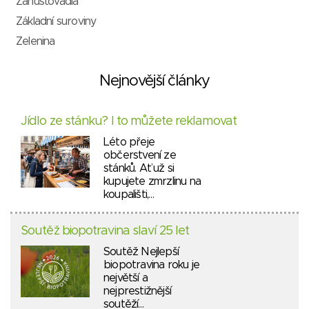
Zahušťovadla
Základní suroviny
Zelenina
Nejnovější články
Jídlo ze stánku? I to můžete reklamovat
Léto přeje
občerstvení ze
stánků. Ať už si
kupujete zmrzlinu na
koupališti,…
Soutěž biopotravina slaví 25 let
Soutěž Nejlepší
biopotravina roku je
největší a
nejprestižnější
soutěží…