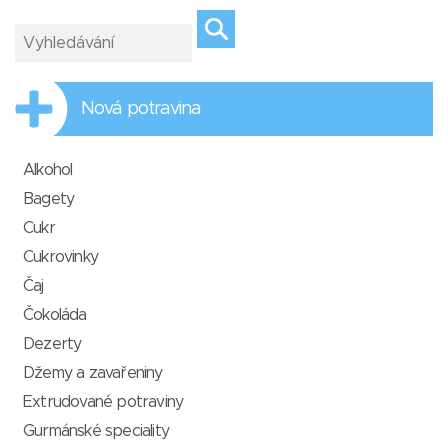
Nová potravina
Alkohol
Bagety
Cukr
Cukrovinky
Čaj
Čokoláda
Dezerty
Džemy a zavařeniny
Extrudované potraviny
Gurmánské speciality