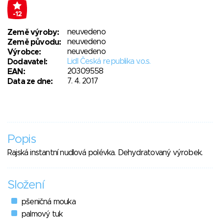
-12
neuvedeno
Země výroby:
neuvedeno
Země původu:
neuvedeno
Výrobce:
Lidl Česká republika v.o.s.
Dodavatel:
20309558
EAN:
7. 4. 2017
Data ze dne:
Popis
Rajská instantní nudlová polévka. Dehydratovaný výrobek.
Složení
pšeničná mouka
palmový tuk