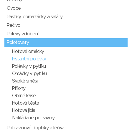
Ovoce
Paštiky, pomazánky a saláty
Pečivo
Polevy, zdobení
Polotovary
Hotové omáčky
Instantní polévky
Polévky v pytlíku
Omáčky v pytlíku
Sypké směsi
Přílohy
Obilné kaše
Hotová těsta
Hotová jídla
Nakládané potraviny
Potravinové doplňky a léčiva