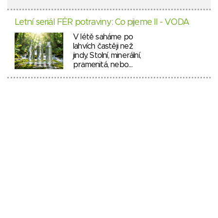
Letní seriál FÉR potraviny: Co pijeme II - VODA
V létě saháme po
lahvích častěji než
jindy. Stolní, minerální,
pramenitá, nebo…