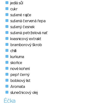
jedlá sůl
cukr
sušené rajče
sušená červená řepa
sušený česnek
sušená petrželová nať
kvasnicový extrakt
bramborový škrob
chilli
kurkuma
skořice
nové koření
pepř černý
bobkový list
Aromata
slunečnicový olej
Éčka