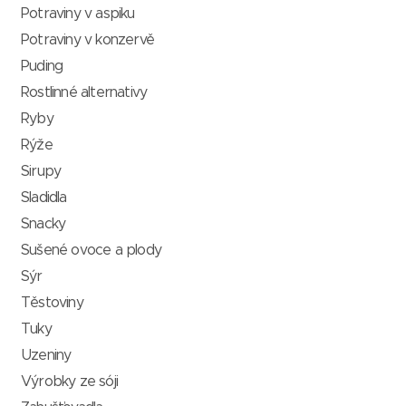
Potraviny v aspiku
Potraviny v konzervě
Puding
Rostlinné alternativy
Ryby
Rýže
Sirupy
Sladidla
Snacky
Sušené ovoce a plody
Sýr
Těstoviny
Tuky
Uzeniny
Výrobky ze sóji