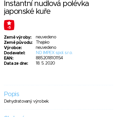
Instantní nudlová polévka
japonské kuře
-5
neuvedeno
Země výroby:
Thajsko
Země původu:
neuvedeno
Výrobce:
ND IMPEX spol. s.r.o.
Dodavatel:
8852018101154
EAN:
18. 5. 2020
Data ze dne:
Popis
Dehydratovaný výrobek.