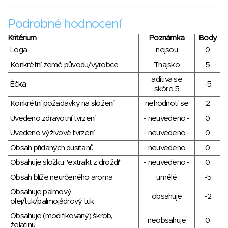
Podrobné hodnocení
Kritérium
Poznámka
Body
Loga
nejsou
0
Konkrétní země původu/výrobce
Thajsko
5
aditiva se
Éčka
-5
skóre 5
Konkrétní požadavky na složení
nehodnotí se
2
Uvedeno zdravotní tvrzení
- neuvedeno -
0
Uvedeno výživové tvrzení
- neuvedeno -
0
Obsah přidaných dusitanů
- neuvedeno -
0
Obsahuje složku "extrakt z droždí"
- neuvedeno -
0
Obsah blíže neurčeného aroma
umělé
-5
Obsahuje palmový
obsahuje
-2
olej/tuk/palmojádrový tuk
Obsahuje (modifikovaný) škrob,
neobsahuje
0
želatinu