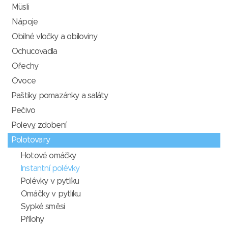
Müsli
Nápoje
Obilné vločky a obiloviny
Ochucovadla
Ořechy
Ovoce
Paštiky, pomazánky a saláty
Pečivo
Polevy, zdobení
Polotovary
Hotové omáčky
Instantní polévky
Polévky v pytlíku
Omáčky v pytlíku
Sypké směsi
Přílohy