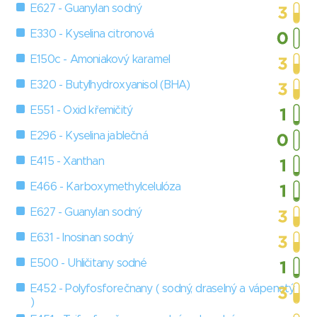
E627 - Guanylan sodný
E330 - Kyselina citronová
E150c - Amoniakový karamel
E320 - Butylhydroxyanisol (BHA)
E551 - Oxid křemičitý
E296 - Kyselina jablečná
E415 - Xanthan
E466 - Karboxymethylcelulóza
E627 - Guanylan sodný
E631 - Inosinan sodný
E500 - Uhličitany sodné
E452 - Polyfosforečnany ( sodný, draselný a vápenatý
)