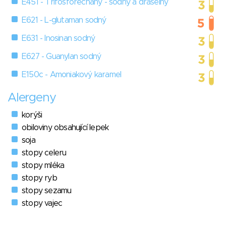
E451 - Trifosforečnany - sodný a draselný
E621 - L-glutaman sodný
E631 - Inosinan sodný
E627 - Guanylan sodný
E150c - Amoniakový karamel
Alergeny
korýši
obiloviny obsahující lepek
soja
stopy celeru
stopy mléka
stopy ryb
stopy sezamu
stopy vajec