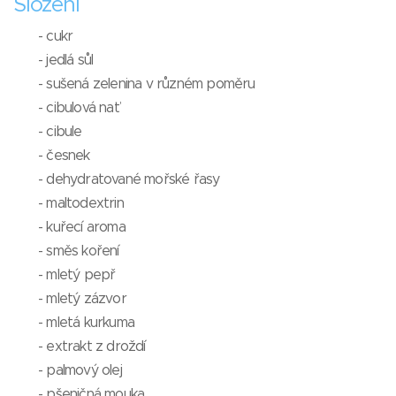
Složení
- cukr
- jedlá sůl
- sušená zelenina v různém poměru
- cibulová nať
- cibule
- česnek
- dehydratované mořské řasy
- maltodextrin
- kuřecí aroma
- směs koření
- mletý pepř
- mletý zázvor
- mletá kurkuma
- extrakt z droždí
- palmový olej
- pšeničná mouka