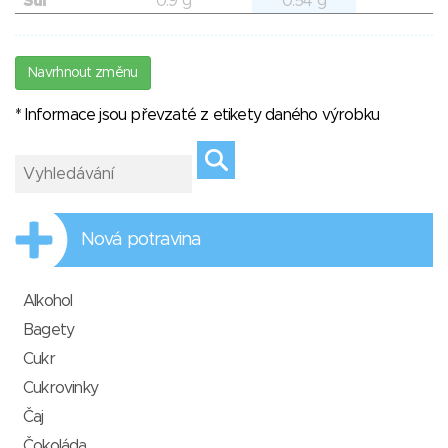
Sůl
0.9 g
0.54 g
Navrhnout změnu
* Informace jsou převzaté z etikety daného výrobku
Nová potravina
Alkohol
Bagety
Cukr
Cukrovinky
Čaj
Čokoláda