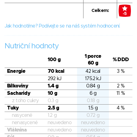
Celkem:
-5
Jak hodnotíme? Podívejte se na náš systém hodnocení.
Nutriční hodnoty
1 porce
100 g
% DDD
60 g
Energie
70 kcal
42 kcal
3 %
292 kJ
175.2 kJ
Bílkoviny
1.4 g
0.84 g
2 %
Sacharidy
10 g
6 g
11 %
z toho cukry
0.3 g
0.18 g
Tuky
2.5 g
1.5 g
4 %
nasycené
1.2 g
0.72 g
nenasycené
neuvedeno
neuvedeno
Vláknina
neuvedeno
neuvedeno