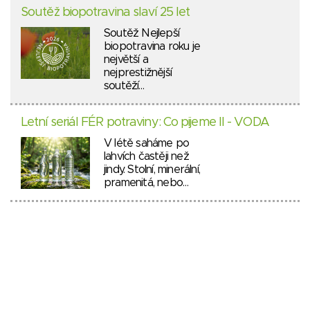
Soutěž biopotravina slaví 25 let
Soutěž Nejlepší
biopotravina roku je
největší a
nejprestižnější
soutěží…
Letní seriál FÉR potraviny: Co pijeme II - VODA
V létě saháme po
lahvích častěji než
jindy. Stolní, minerální,
pramenitá, nebo…