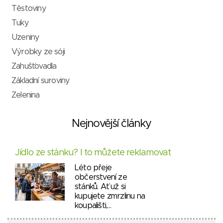
Těstoviny
Tuky
Uzeniny
Výrobky ze sóji
Zahušťovadla
Základní suroviny
Zelenina
Nejnovější články
Jídlo ze stánku? I to můžete reklamovat
Léto přeje
občerstvení ze
stánků. Ať už si
kupujete zmrzlinu na
koupališti,…