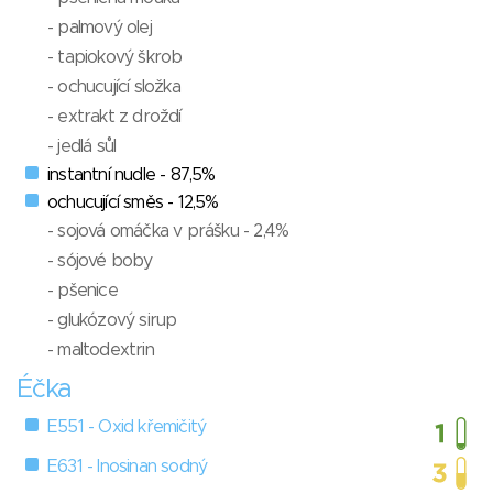
- palmový olej
- tapiokový škrob
- ochucující složka
- extrakt z droždí
- jedlá sůl
instantní nudle - 87,5%
ochucující směs - 12,5%
- sojová omáčka v prášku - 2,4%
- sójové boby
- pšenice
- glukózový sirup
- maltodextrin
Éčka
E551 - Oxid křemičitý
E631 - Inosinan sodný