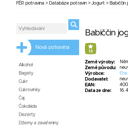
FÉR potravina
>
Databáze potravin
>
Jogurt
> Babiččin 
Babiččin jo
Nová potravina
13
Něm
Země výroby:
Alkohol
neu
Země původu:
Bagety
Ehe
Výrobce:
neu
Dodavatel:
Cukr
400
EAN:
Cukrovinky
16. 
Data ze dne:
Čaj
Čokoláda
Dezerty
Džemy a zavařeniny