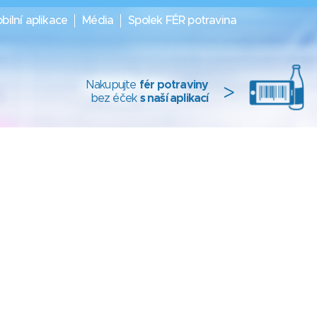
bilní aplikace
Média
Spolek FÉR potravina
Nakupujte
fér potraviny
>
bez éček
s naší aplikací