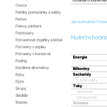
Obsahuje (modifikovaný
Ovoce
Paštiky, pomazánky a saláty
Pečivo
Jak hodnotíme? Podív
Polevy, zdobení
Polotovary
Nutriční hodn
Potravinové doplňky a léčiva
Potraviny v aspiku
Potraviny v konzervě
Energie
Puding
Rostlinné alternativy
Bílkoviny
Sacharidy
Ryby
z toho cukry
Rýže
Tuky
Sirupy
nasycené
Sladidla
nenasycené
Snacky
Vláknina