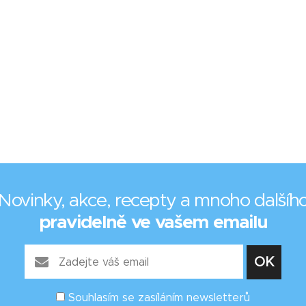
Novinky, akce, recepty a mnoho dalšíh
pravidelně ve vašem emailu
Souhlasím se zasíláním newsletterů