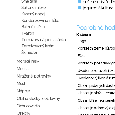
Smetana
sušené odstředě
Sušené mléko
jogurtová kultura
Kysaný nápoj
Kondenzované mléko
Balené mléko
Podrobné hod
Tvaroh
Kritérium
Termizovaná pomazánka
Loga
Termizovaný krém
Konkrétní země půvo
Šlehačka
Éčka
Mořské řasy
Konkrétní požadavky n
Mouka
Uvedeno zdravotní tvr
Mražené potraviny
Uvedeno výživové tvrz
Müsli
Obsah přidaných dusit
Nápoje
Obsahuje složku "extra
Obilné vločky a obiloviny
Obsah blíže neurčené
Ochucovadla
Obsahuje palmový olej
Ořechy