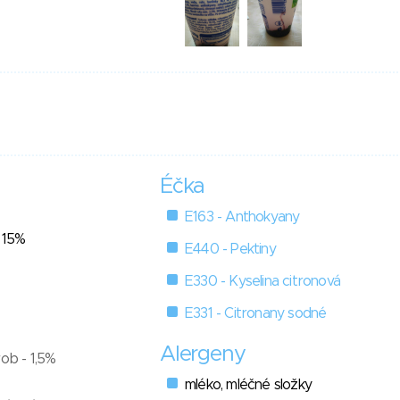
Éčka
E163 - Anthokyany
- 15%
E440 - Pektiny
E330 - Kyselina citronová
E331 - Citronany sodné
Alergeny
rob - 1,5%
mléko, mléčné složky