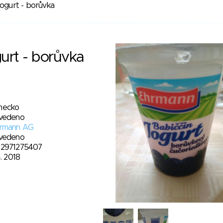
jogurt - borůvka
gurt - borůvka
ecko
vedeno
rmann AG
vedeno
2971275407
4. 2018