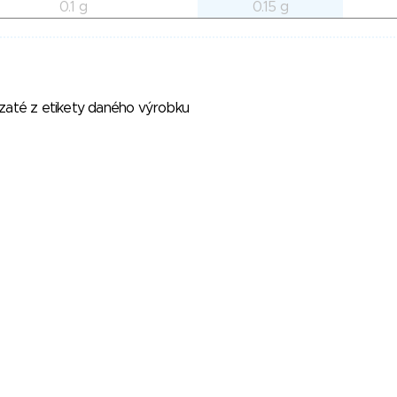
0.1 g
0.15 g
vzaté z etikety daného výrobku