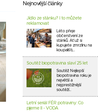
Nejnovější články
Jídlo ze stánku? I to můžete
reklamovat
Léto přeje
občerstvení ze
stánků. Ať už si
kupujete zmrzlinu na
koupališti,…
Soutěž biopotravina slaví 25 let
Soutěž Nejlepší
biopotravina roku je
největší a
nejprestižnější
soutěží…
Letní seriál FÉR potraviny: Co
pijeme II - VODA