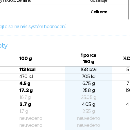
) škrob, želatinu
obsahuje
Celkem:
ejte se na náš systém hodnocení.
oty
1 porce
100 g
% 
150 g
112 kcal
168 kcal
5
470 kJ
705 kJ
4.5 g
6.75 g
7
17.2 g
25.8 g
19
16.7 g
25.05 g
2.7 g
4.05 g
4
1.7 g
2.55 g
neuvedeno
neuvedeno
neuvedeno
neuvedeno