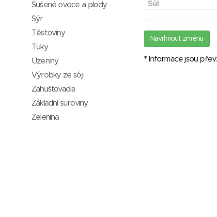
Sůl
Sušené ovoce a plody
Sýr
Těstoviny
Navrhnout změnu
Tuky
* Informace jsou pře
Uzeniny
Výrobky ze sóji
Zahušťovadla
Základní suroviny
Zelenina