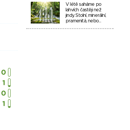
V létě saháme po
lahvích častěji než
jindy. Stolní, minerální,
pramenitá, nebo…