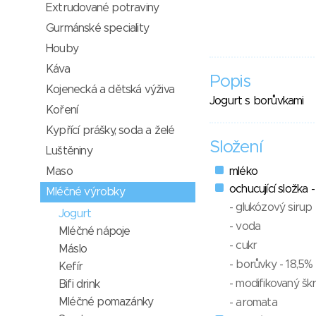
Extrudované potraviny
Gurmánské speciality
Houby
Káva
Popis
Kojenecká a dětská výživa
Jogurt s borůvkami
Koření
Kypřící prášky, soda a želé
Složení
Luštěniny
Maso
mléko
ochucující složka 
Mléčné výrobky
- glukózový sirup
Jogurt
- voda
Mléčné nápoje
- cukr
Máslo
- borůvky - 18,5%
Kefír
- modifikovaný šk
Bifi drink
Mléčné pomazánky
- aromata