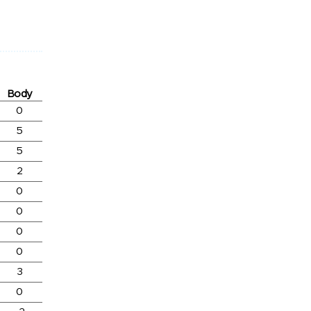
Body
0
5
5
2
0
0
0
0
3
0