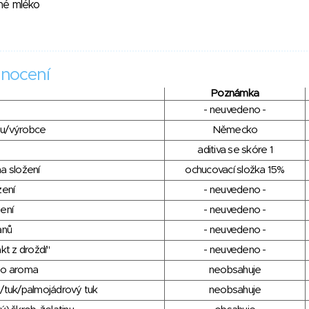
né mléko
nocení
Poznámka
- neuvedeno -
du/výrobce
Německo
aditiva se skóre 1
a složení
ochucovací složka 15%
zení
- neuvedeno -
ení
- neuvedeno -
anů
- neuvedeno -
kt z droždí"
- neuvedeno -
ho aroma
neobsahuje
/tuk/palmojádrový tuk
neobsahuje