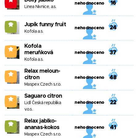
Dolly jablko
16
nehodnoceno
Linea Nivnice, a.s.
Jupík funny fruit
13
24
nehodnoceno
Kofola a.s.
Kofola
3
meruňková
37
nehodnoceno
Kofola a.s.
Relax meloun-
2
citron
48
nehodnoceno
Maspex Czech s.r.o.
Saguaro citron
2
22
nehodnoceno
Lidl Česká republika
v.o.s.
Relax jablko-
10
ananas-kokos
41
nehodnoceno
Maspex Czech s.r.o.