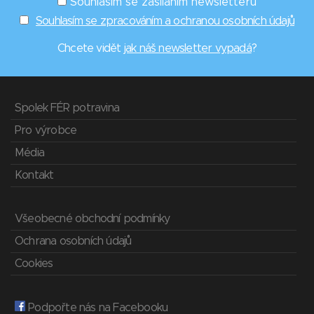
Souhlasím se zasíláním newsletterů
Souhlasím se zpracováním a ochranou osobních údajů
Chcete vidět
jak náš newsletter vypadá
?
Spolek FÉR potravina
Pro výrobce
Média
Kontakt
Všeobecné obchodní podmínky
Ochrana osobních údajů
Cookies
Podpořte nás na Facebooku