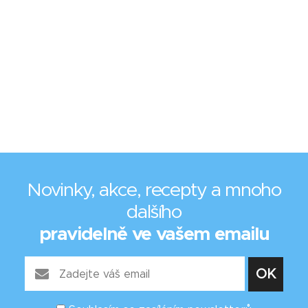
Novinky, akce, recepty a mnoho
dalšího
pravidelně ve vašem emailu