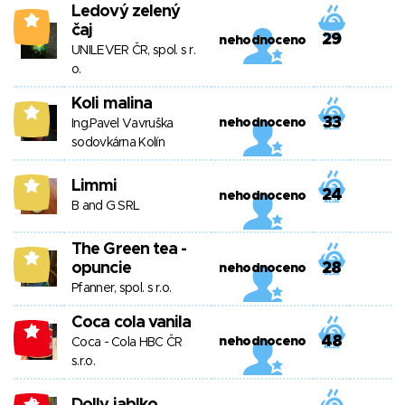
Ledový zelený
2
čaj
29
nehodnoceno
UNILEVER ČR, spol. s r.
o.
Koli malina
8
33
nehodnoceno
Ing.Pavel Vavruška
sodovkárna Kolín
Limmi
5
24
nehodnoceno
B and G SRL
The Green tea -
7
opuncie
28
nehodnoceno
Pfanner, spol. s r.o.
Coca cola vanila
-4
48
nehodnoceno
Coca - Cola HBC ČR
s.r.o.
-2