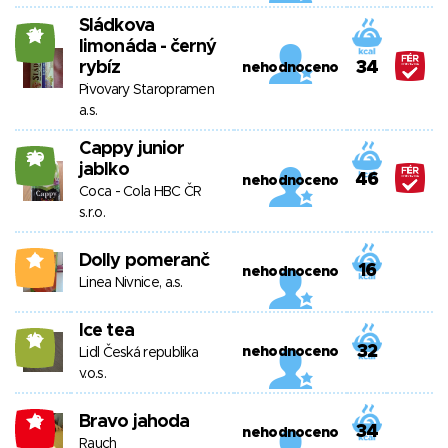
Sládkova
21
limonáda - černý
rybíz
34
nehodnoceno
Pivovary Staropramen
a.s.
Cappy junior
20
jablko
46
nehodnoceno
Coca - Cola HBC ČR
s.r.o.
Dolly pomeranč
0
16
nehodnoceno
Linea Nivnice, a.s.
Ice tea
10
32
nehodnoceno
Lidl Česká republika
v.o.s.
Bravo jahoda
-2
34
nehodnoceno
Rauch