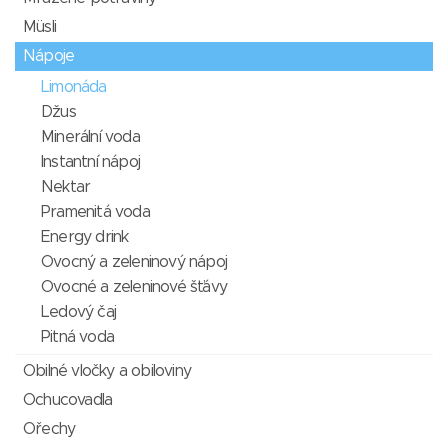
Müsli
Nápoje
Limonáda
Džus
Minerální voda
Instantní nápoj
Nektar
Pramenitá voda
Energy drink
Ovocný a zeleninový nápoj
Ovocné a zeleninové šťávy
Ledový čaj
Pitná voda
Obilné vločky a obiloviny
Ochucovadla
Ořechy