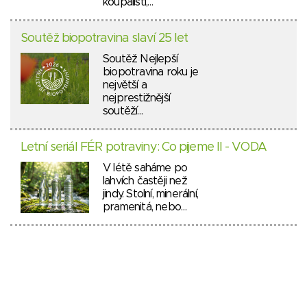
koupališti,…
Soutěž biopotravina slaví 25 let
Soutěž Nejlepší
biopotravina roku je
největší a
nejprestižnější
soutěží…
Letní seriál FÉR potraviny: Co pijeme II - VODA
V létě saháme po
lahvích častěji než
jindy. Stolní, minerální,
pramenitá, nebo…