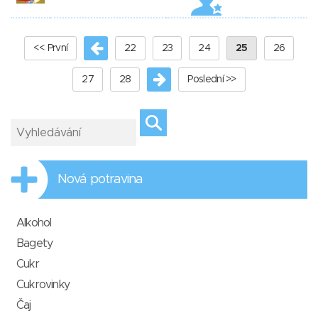
<< První
22
23
24
25
26
27
28
Poslední >>
Nová potravina
Alkohol
Bagety
Cukr
Cukrovinky
Čaj