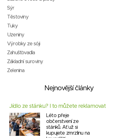
Sýr
Těstoviny
Tuky
Uzeniny
Výrobky ze sóji
Zahušťovadla
Základní suroviny
Zelenina
Nejnovější články
Jídlo ze stánku? I to můžete reklamovat
Léto přeje
občerstvení ze
stánků. Ať už si
kupujete zmrzlinu na