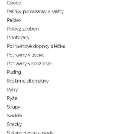
Ovoce
Paštiky, pomazánky a saláty
Pečivo
Polevy, zdobení
Polotovary
Potravinové doplňky a léčiva
Potraviny v aspiku
Potraviny v konzervě
Puding
Rostlinné alternativy
Ryby
Rýže
Sirupy
Sladidla
Snacky
Sušené ovoce a plody