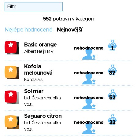
552
potravin v kategorii
Nejlépe hodnocené
Nejnovější
Basic orange
-3
1
nehodnoceno
Albert Heijn B.V.
Kofola
0
melounová
37
nehodnoceno
Kofola a.s.
Sol mar
-4
52
nehodnoceno
Lidl Česká republika
v.o.s.
Saguaro citron
2
22
nehodnoceno
Lidl Česká republika
v.o.s.