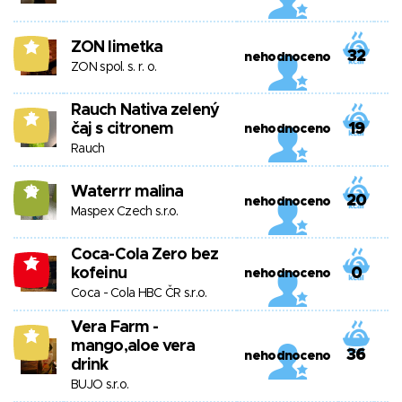
ZON limetka
6
32
nehodnoceno
ZON spol. s. r. o.
Rauch Nativa zelený
7
čaj s citronem
19
nehodnoceno
Rauch
Waterrr malina
12
20
nehodnoceno
Maspex Czech s.r.o.
Coca-Cola Zero bez
-5
kofeinu
0
nehodnoceno
Coca - Cola HBC ČR s.r.o.
Vera Farm -
7
mango,aloe vera
36
nehodnoceno
drink
BUJO s.r.o.