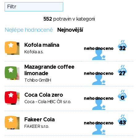
552
potravin v kategorii
Nejlépe hodnocené
Nejnovější
Kofola malina
3
32
nehodnoceno
Kofola a.s.
Mazagrande coffee
15
limonade
27
nehodnoceno
Tchibo GmBH
Coca Cola zero
-5
0
nehodnoceno
Coca - Cola HBC ČR s.r.o.
Fakeer Cola
3
43
nehodnoceno
FAKEER s.r.o.