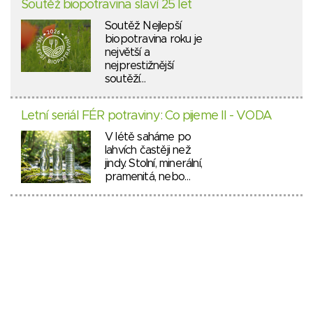
Soutěž biopotravina slaví 25 let
Soutěž Nejlepší
biopotravina roku je
největší a
nejprestižnější
soutěží…
Letní seriál FÉR potraviny: Co pijeme II - VODA
V létě saháme po
lahvích častěji než
jindy. Stolní, minerální,
pramenitá, nebo…