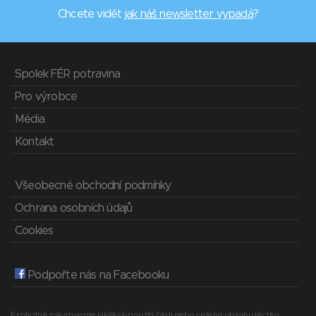
Chcete vidět
jak náš newsletter vypadá
?
Spolek FÉR potravina
Pro výrobce
Média
Kontakt
Všeobecné obchodní podmínky
Ochrana osobních údajů
Cookies
Podpořte nás na Facebooku
Explicitně zakazujeme jakékoli použití části nebo celého obsahu těchto