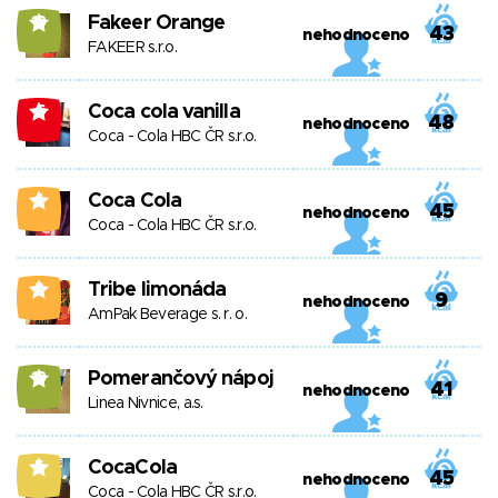
Fakeer Orange
13
43
nehodnoceno
FAKEER s.r.o.
Coca cola vanilla
-6
48
nehodnoceno
Coca - Cola HBC ČR s.r.o.
Coca Cola
4
45
nehodnoceno
Coca - Cola HBC ČR s.r.o.
Tribe limonáda
2
9
nehodnoceno
AmPak Beverage s. r. o.
Pomerančový nápoj
13
41
nehodnoceno
Linea Nivnice, a.s.
CocaCola
5
45
nehodnoceno
Coca - Cola HBC ČR s.r.o.