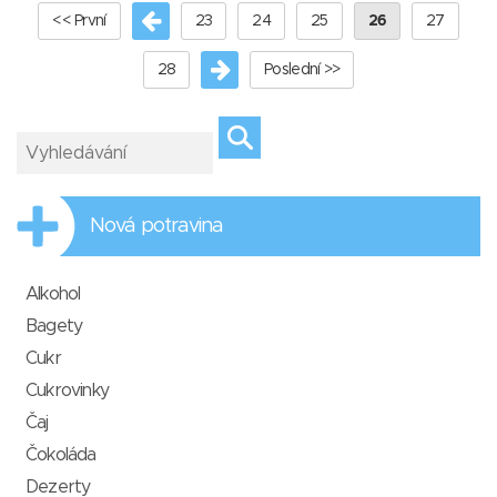
<< První
23
24
25
26
27
28
Poslední >>
Nová potravina
Alkohol
Bagety
Cukr
Cukrovinky
Čaj
Čokoláda
Dezerty