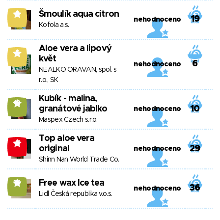
Šmoulík aqua citron
8
19
nehodnoceno
Kofola a.s.
Aloe vera a lipový
5
květ
6
nehodnoceno
NEALKO ORAVAN, spol. s
r.o., SK
Kubík - malina,
12
granátové jablko
10
nehodnoceno
Maspex Czech s.r.o.
Top aloe vera
-1
original
29
nehodnoceno
Shinn Nan World Trade Co.
Free wax Ice tea
10
36
nehodnoceno
Lidl Česká republika v.o.s.