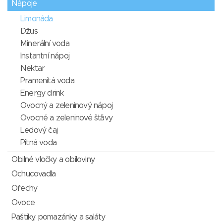
Nápoje
Limonáda
Džus
Minerální voda
Instantní nápoj
Nektar
Pramenitá voda
Energy drink
Ovocný a zeleninový nápoj
Ovocné a zeleninové šťávy
Ledový čaj
Pitná voda
Obilné vločky a obiloviny
Ochucovadla
Ořechy
Ovoce
Paštiky, pomazánky a saláty