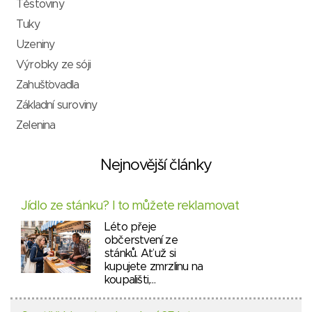
Těstoviny
Tuky
Uzeniny
Výrobky ze sóji
Zahušťovadla
Základní suroviny
Zelenina
Nejnovější články
Jídlo ze stánku? I to můžete reklamovat
Léto přeje
občerstvení ze
stánků. Ať už si
kupujete zmrzlinu na
koupališti,…