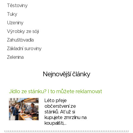
Těstoviny
Tuky
Uzeniny
Výrobky ze sóji
Zahušťovadla
Základní suroviny
Zelenina
Nejnovější články
Jídlo ze stánku? I to můžete reklamovat
Léto přeje
občerstvení ze
stánků. Ať už si
kupujete zmrzlinu na
koupališti,…