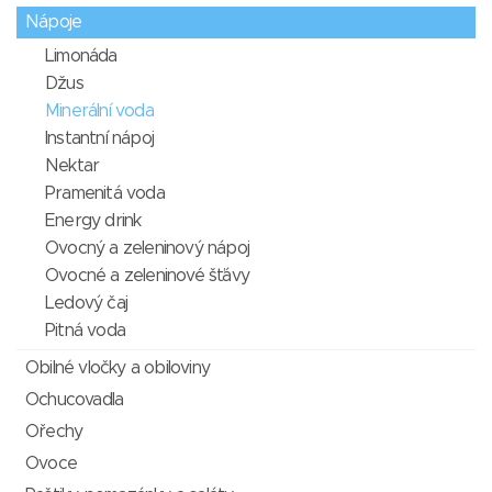
Nápoje
Limonáda
Džus
Minerální voda
Instantní nápoj
Nektar
Pramenitá voda
Energy drink
Ovocný a zeleninový nápoj
Ovocné a zeleninové šťávy
Ledový čaj
Pitná voda
Obilné vločky a obiloviny
Ochucovadla
Ořechy
Ovoce