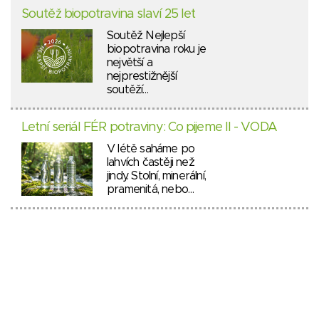
Soutěž biopotravina slaví 25 let
Soutěž Nejlepší
biopotravina roku je
největší a
nejprestižnější
soutěží…
Letní seriál FÉR potraviny: Co pijeme II - VODA
V létě saháme po
lahvích častěji než
jindy. Stolní, minerální,
pramenitá, nebo…