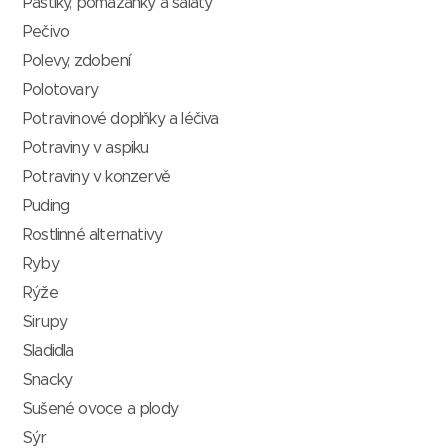
Paštiky, pomazánky a saláty
Pečivo
Polevy, zdobení
Polotovary
Potravinové doplňky a léčiva
Potraviny v aspiku
Potraviny v konzervě
Puding
Rostlinné alternativy
Ryby
Rýže
Sirupy
Sladidla
Snacky
Sušené ovoce a plody
Sýr