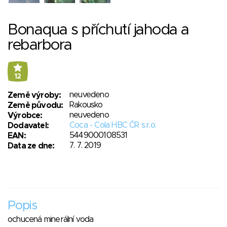
Bonaqua s příchutí jahoda a
rebarbora
12
neuvedeno
Země výroby:
Rakousko
Země původu:
neuvedeno
Výrobce:
Coca - Cola HBC ČR s.r.o.
Dodavatel:
5449000108531
EAN:
7. 7. 2019
Data ze dne:
Popis
ochucená minerální voda