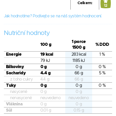
Celkem:
12
Jak hodnotíme? Podívejte se na náš systém hodnocení.
Nutriční hodnoty
1 porce
100 g
% DDD
1500 g
Energie
19 kcal
283 kcal
1 %
79 kJ
1185 kJ
Bílkoviny
0 g
0 g
0 %
Sacharidy
4.4 g
66 g
5 %
z toho cukry
4.4 g
66 g
Tuky
0 g
0 g
0 %
nasycené
0 g
0 g
nenasycené
neuvedeno
neuvedeno
Vláknina
0 g
0 g
Sůl
0.01 g
0.15 g