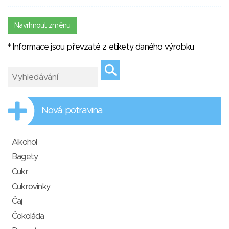
Navrhnout změnu
* Informace jsou převzaté z etikety daného výrobku
Nová potravina
Alkohol
Bagety
Cukr
Cukrovinky
Čaj
Čokoláda