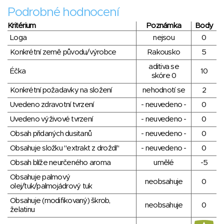
Podrobné hodnocení
Kritérium
Poznámka
Body
Loga
nejsou
0
Konkrétní země původu/výrobce
Rakousko
5
aditiva se
Éčka
10
skóre 0
Konkrétní požadavky na složení
nehodnotí se
2
Uvedeno zdravotní tvrzení
- neuvedeno -
0
Uvedeno výživové tvrzení
- neuvedeno -
0
Obsah přidaných dusitanů
- neuvedeno -
0
Obsahuje složku "extrakt z droždí"
- neuvedeno -
0
Obsah blíže neurčeného aroma
umělé
-5
Obsahuje palmový
neobsahuje
0
olej/tuk/palmojádrový tuk
Obsahuje (modifikovaný) škrob,
neobsahuje
0
želatinu