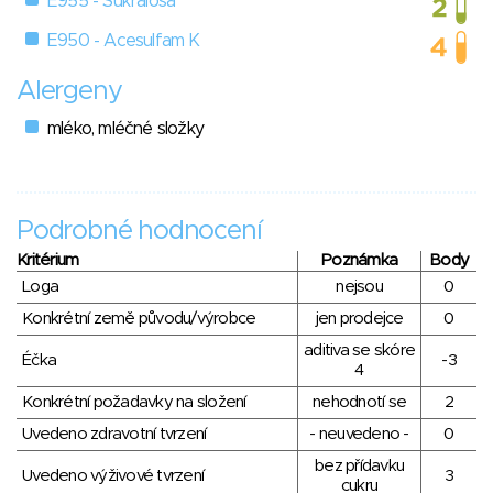
E955 - Sukralosa
E950 - Acesulfam K
Alergeny
mléko, mléčné složky
Podrobné hodnocení
Kritérium
Poznámka
Body
Loga
nejsou
0
Konkrétní země původu/výrobce
jen prodejce
0
aditiva se skóre
Éčka
-3
4
Konkrétní požadavky na složení
nehodnotí se
2
Uvedeno zdravotní tvrzení
- neuvedeno -
0
bez přídavku
Uvedeno výživové tvrzení
3
cukru