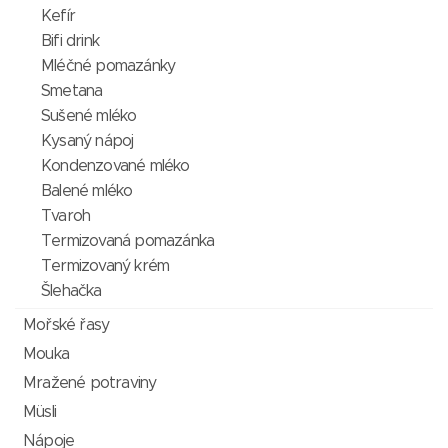
Kefír
Bifi drink
Mléčné pomazánky
Smetana
Sušené mléko
Kysaný nápoj
Kondenzované mléko
Balené mléko
Tvaroh
Termizovaná pomazánka
Termizovaný krém
Šlehačka
Mořské řasy
Mouka
Mražené potraviny
Müsli
Nápoje