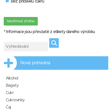
Bez přídavku cukrů
Navrhnout změnu
* Informace jsou převzaté z etikety daného výrobku
Nová potravina
Alkohol
Bagety
Cukr
Cukrovinky
Čaj