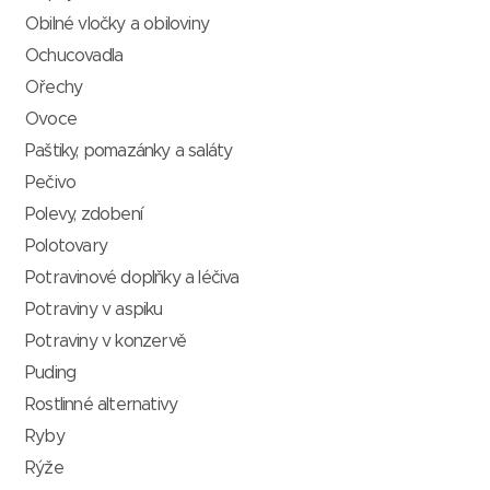
Obilné vločky a obiloviny
Ochucovadla
Ořechy
Ovoce
Paštiky, pomazánky a saláty
Pečivo
Polevy, zdobení
Polotovary
Potravinové doplňky a léčiva
Potraviny v aspiku
Potraviny v konzervě
Puding
Rostlinné alternativy
Ryby
Rýže