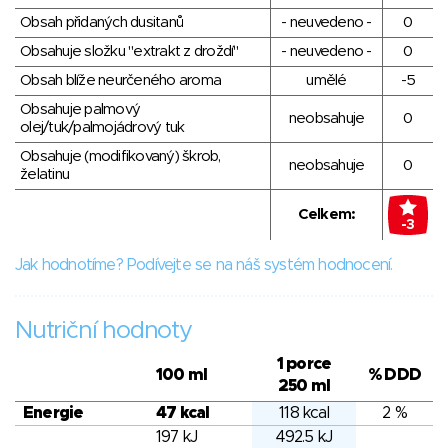
Obsah přidaných dusitanů
- neuvedeno -
0
Obsahuje složku "extrakt z droždí"
- neuvedeno -
0
Obsah blíže neurčeného aroma
umělé
-5
Obsahuje palmový
neobsahuje
0
olej/tuk/palmojádrový tuk
Obsahuje (modifikovaný) škrob,
neobsahuje
0
želatinu
Celkem:
-3
Jak hodnotíme? Podívejte se na náš systém hodnocení.
Nutriční hodnoty
1 porce
100 ml
% DDD
250 ml
Energie
47 kcal
118 kcal
2 %
197 kJ
492.5 kJ