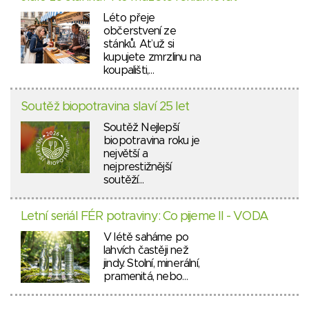
Léto přeje
občerstvení ze
stánků. Ať už si
kupujete zmrzlinu na
koupališti,…
Soutěž biopotravina slaví 25 let
Soutěž Nejlepší
biopotravina roku je
největší a
nejprestižnější
soutěží…
Letní seriál FÉR potraviny: Co pijeme II - VODA
V létě saháme po
lahvích častěji než
jindy. Stolní, minerální,
pramenitá, nebo…