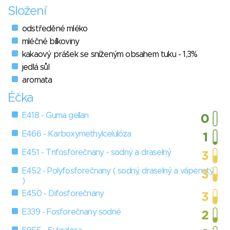
Složení
odstředěné mléko
mléčné bílkoviny
kakaový prášek se sníženým obsahem tuku - 1,3%
jedlá sůl
aromata
Éčka
E418 - Guma gellan
E466 - Karboxymethylcelulóza
E451 - Trifosforečnany - sodný a draselný
E452 - Polyfosforečnany ( sodný, draselný a vápenatý
)
E450 - Difosforečnany
E339 - Fosforečnany sodné