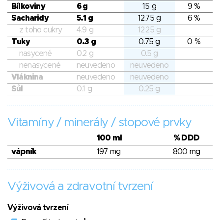
Bílkoviny
6 g
15 g
9 %
Sacharidy
5.1 g
12.75 g
6 %
z toho cukry
4.9 g
12.25 g
Tuky
0.3 g
0.75 g
0 %
nasycené
0.2 g
0.5 g
nenasycené
neuvedeno
neuvedeno
Vláknina
neuvedeno
neuvedeno
Sůl
0.1 g
0.25 g
Vitamíny / minerály / stopové prvky
100 ml
% DDD
vápník
197 mg
800 mg
Výživová a zdravotní tvrzení
Výživová tvrzení