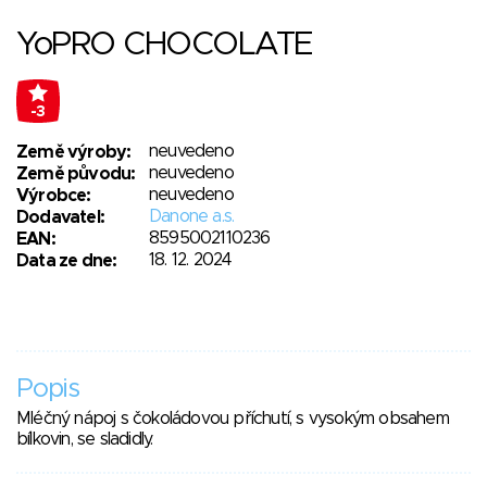
YoPRO CHOCOLATE
-3
neuvedeno
Země výroby:
neuvedeno
Země původu:
neuvedeno
Výrobce:
Danone a.s.
Dodavatel:
8595002110236
EAN:
18. 12. 2024
Data ze dne:
Popis
Mléčný nápoj s čokoládovou příchutí, s vysokým obsahem
bílkovin, se sladidly.