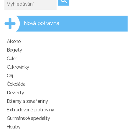
Nová potravina
Alkohol
Bagety
Cukr
Cukrovinky
Čaj
Čokoláda
Dezerty
Džemy a zavařeniny
Extrudované potraviny
Gurmánské speciality
Houby