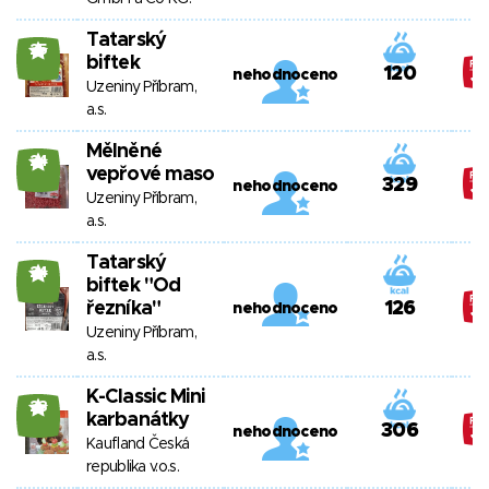
Tatarský
25
biftek
120
nehodnoceno
Uzeniny Příbram,
a.s.
Mělněné
24
vepřové maso
329
nehodnoceno
Uzeniny Příbram,
a.s.
Tatarský
24
biftek "Od
řezníka"
126
nehodnoceno
Uzeniny Příbram,
a.s.
K-Classic Mini
23
karbanátky
306
nehodnoceno
Kaufland Česká
republika v.o.s.