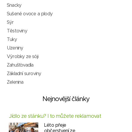
Snacky
Sušené ovoce a plody
Sýr
Těstoviny
Tuky
Uzeniny
Výrobky ze sóji
Zahušťovadla
Základní suroviny
Zelenina
Nejnovější články
Jídlo ze stánku? I to můžete reklamovat
Léto přeje
občerstvení ze