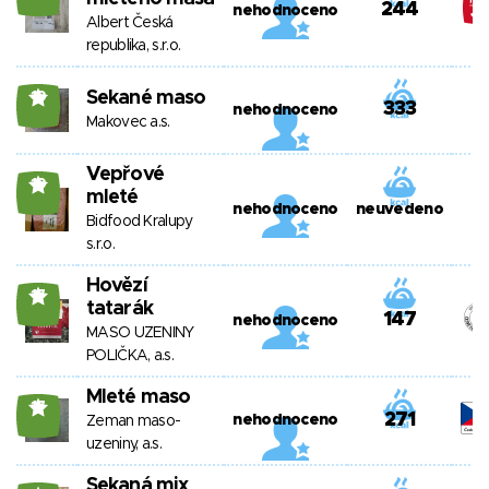
244
nehodnoceno
Albert Česká
republika, s.r.o.
Sekané maso
19
333
nehodnoceno
Makovec a.s.
Vepřové
19
mleté
nehodnoceno
neuvedeno
Bidfood Kralupy
s.r.o.
Hovězí
17
tatarák
147
nehodnoceno
MASO UZENINY
POLIČKA, a.s.
Mleté maso
17
271
nehodnoceno
Zeman maso-
uzeniny, a.s.
Sekaná mix