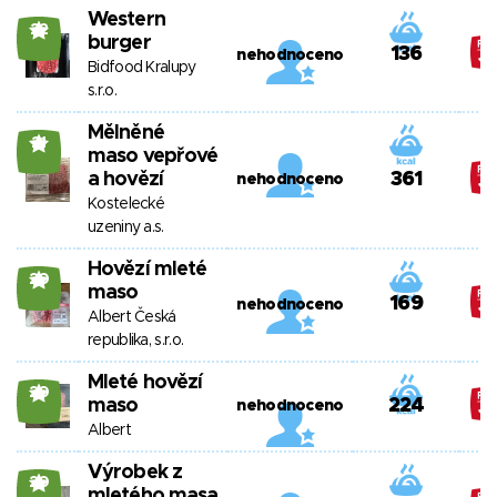
Western
22
burger
136
nehodnoceno
Bidfood Kralupy
s.r.o.
Mělněné
21
maso vepřové
a hovězí
361
nehodnoceno
Kostelecké
uzeniny a.s.
Hovězí mleté
20
maso
169
nehodnoceno
Albert Česká
republika, s.r.o.
Mleté hovězí
20
maso
224
nehodnoceno
Albert
Výrobek z
20
mletého masa