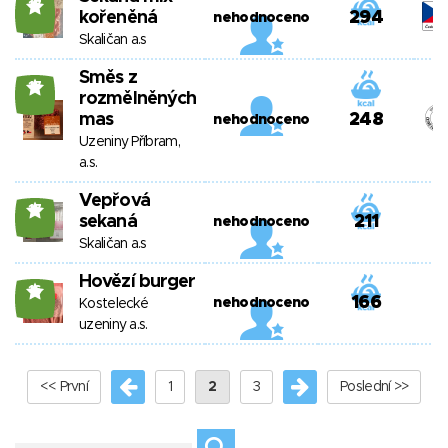
17
kořeněná
294
nehodnoceno
Skaličan a.s
Směs z
17
rozmělněných
mas
248
nehodnoceno
Uzeniny Příbram,
a.s.
Vepřová
17
sekaná
211
nehodnoceno
Skaličan a.s
Hovězí burger
16
166
nehodnoceno
Kostelecké
uzeniny a.s.
<< První
1
2
3
Poslední >>