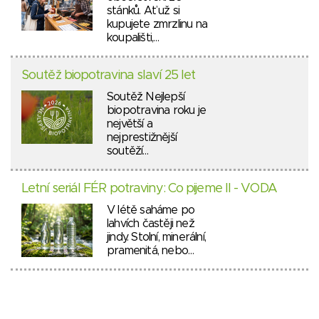
stánků. Ať už si
kupujete zmrzlinu na
koupališti,…
Soutěž biopotravina slaví 25 let
Soutěž Nejlepší
biopotravina roku je
největší a
nejprestižnější
soutěží…
Letní seriál FÉR potraviny: Co pijeme II - VODA
V létě saháme po
lahvích častěji než
jindy. Stolní, minerální,
pramenitá, nebo…