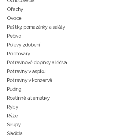
Ochucovadla
Ořechy
Ovoce
Paštiky, pomazánky a saláty
Pečivo
Polevy, zdobení
Polotovary
Potravinové doplňky a léčiva
Potraviny v aspiku
Potraviny v konzervě
Puding
Rostlinné alternativy
Ryby
Rýže
Sirupy
Sladidla