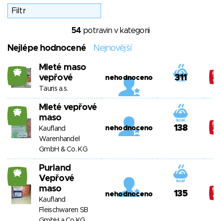
54
potravin v kategorii
Nejlépe hodnocené
Nejnovější
Mleté maso
25
vepřové
311
nehodnoceno
Tauris a.s.
Mleté vepřové
25
maso
138
nehodnoceno
Kaufland
Warenhandel
GmbH & Co. KG
Purland
25
Vepřové
maso
135
nehodnoceno
Kaufland
Fleischwaren SB
GmbH a Co KG.