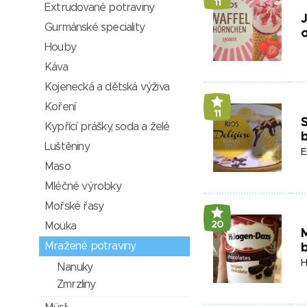
11
Extrudované potraviny
J
Gurmánské speciality
Houby
Káva
Kojenecká a dětská výživa
Koření
11
S
Kypřící prášky, soda a želé
Luštěniny
E
Maso
Mléčné výrobky
Mořské řasy
20
Mouka
Mražené potraviny
b
H
Nanuky
Zmrzliny