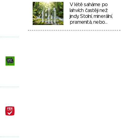
V létě saháme po
lahvích častěji než
jindy. Stolní, minerální,
pramenitá, nebo…