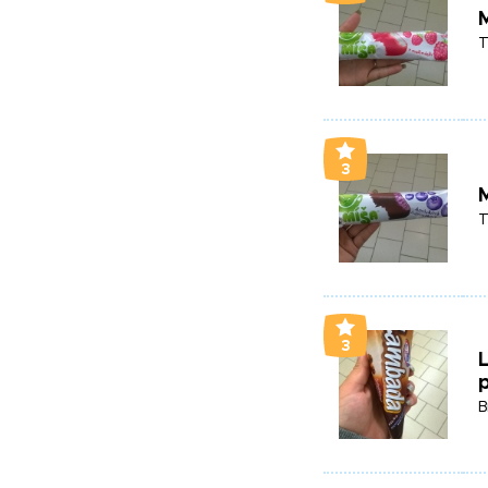
M
T
3
T
3
p
B