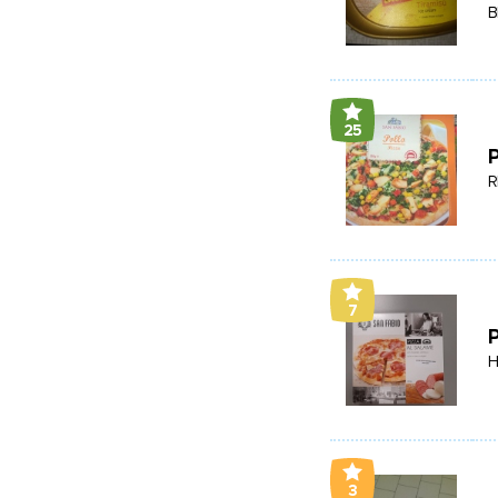
B
25
P
R
7
3