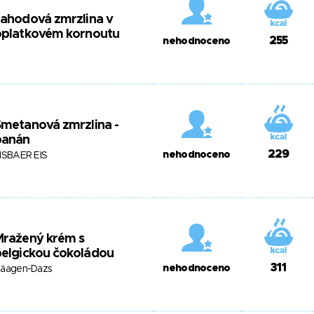
ahodová zmrzlina v
oplatkovém kornoutu
255
nehodnoceno
metanová zmrzlina -
banán
229
nehodnoceno
ISBAER EIS
Mražený krém s
elgickou čokoládou
311
nehodnoceno
äagen-Dazs