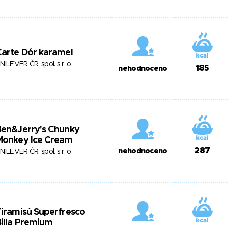
arte Dór karamel
NILEVER ČR, spol. s r. o.
185
nehodnoceno
Ben&Jerry's Chunky
Monkey Ice Cream
287
nehodnoceno
NILEVER ČR, spol. s r. o.
iramisú Superfresco
illa Premium