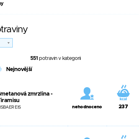
ny
traviny
551
potravin v kategorii
é
Nejnovější
metanová zmrzlina -
iramisu
237
nehodnoceno
ISBAER EIS