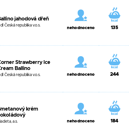
allino jahodová dřeň
idl Česká republika v.o.s.
135
nehodnoceno
orner Strawberry Ice
ream Ballino
244
nehodnoceno
idl Česká republika v.o.s.
Smetanový krém
čokoládový
184
nehodnoceno
adeta, a.s.