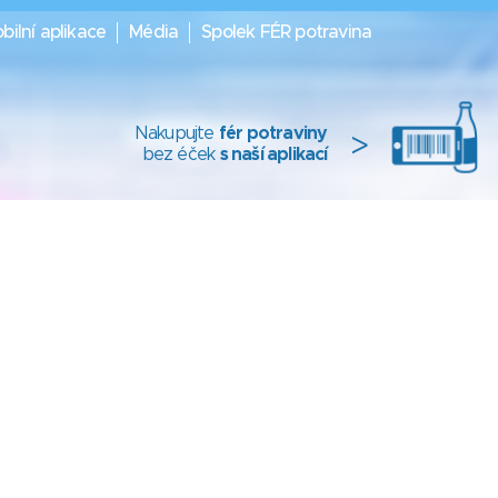
bilní aplikace
Média
Spolek FÉR potravina
Nakupujte
fér potraviny
>
bez éček
s naší aplikací