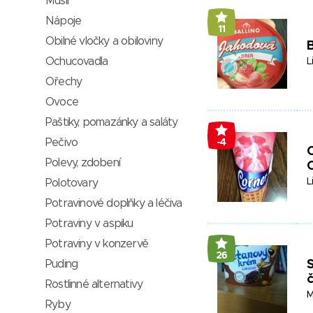
Müsli
Nápoje
11
Obilné vločky a obiloviny
B
Ochucovadla
L
Ořechy
Ovoce
Paštiky, pomazánky a saláty
Pečivo
-4
C
Polevy, zdobení
C
L
Polotovary
Potravinové doplňky a léčiva
Potraviny v aspiku
Potraviny v konzervě
26
Puding
Rostlinné alternativy
M
Ryby