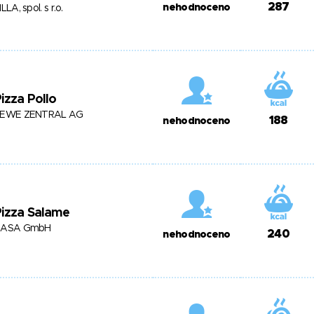
287
nehodnoceno
ILLA, spol. s r.o.
izza Pollo
EWE ZENTRAL AG
188
nehodnoceno
Pizza Salame
HASA GmbH
240
nehodnoceno