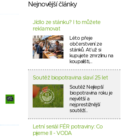
Nejnovější články
Jídlo ze stánku? I to můžete
reklamovat
Léto přeje
občerstvení ze
stánků. Ať už si
kupujete zmrzlinu na
koupališti,…
Soutěž biopotravina slaví 25 let
Soutěž Nejlepší
biopotravina roku je
největší a
nejprestižnější
soutěží…
Letní seriál FÉR potraviny: Co
pijeme II - VODA