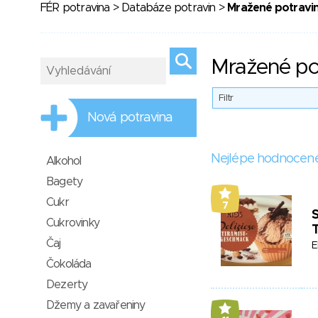
FÉR potravina
>
Databáze potravin
>
Mražené potravi
Mražené po
Filtr
Nová potravina
Nejlépe hodnocen
Alkohol
Bagety
Cukr
7
S
Cukrovinky
T
Čaj
E
Čokoláda
Dezerty
Džemy a zavařeniny