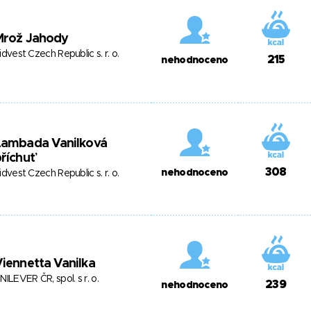
Mrož Jahody
idvest Czech Republic s. r. o.
215
nehodnoceno
Lambada Vanilková
říchuť
308
nehodnoceno
idvest Czech Republic s. r. o.
iennetta Vanilka
NILEVER ČR, spol. s r. o.
239
nehodnoceno