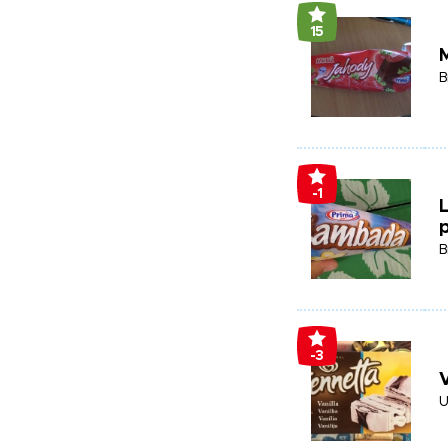
15
B
-1
p
B
-3
V
U