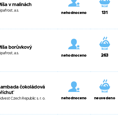
íša v malinách
ipafrost, a.s.
131
nehodnoceno
Míša borůvkový
ipafrost, a.s.
263
nehodnoceno
Lambada čokoládová
říchuť
nehodnoceno
neuvedeno
idvest Czech Republic s. r. o.