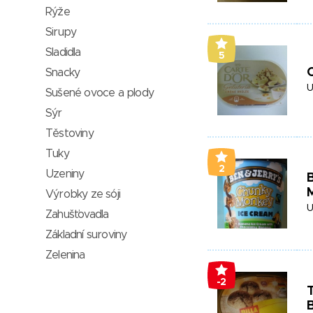
Rýže
Sirupy
Sladidla
5
C
Snacky
U
Sušené ovoce a plody
Sýr
Těstoviny
Tuky
2
Uzeniny
Výrobky ze sóji
U
Zahušťovadla
Základní suroviny
Zelenina
-2
T
B