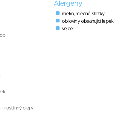
Alergeny
mléko, mléčné složky
obiloviny obsahující lepek
vejce
rob
j
vek
 - rostlinný olej v