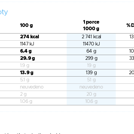
oty
1 porce
100 g
% 
1000 g
274 kcal
2 741 kcal
13
1147 kJ
11470 kJ
6.4 g
64 g
10
29.9 g
299 g
33
1.9 g
19 g
13.9 g
139 g
20
5.1 g
51 g
neuvedeno
neuvedeno
2 g
20 g
1.06 g
10.6 g