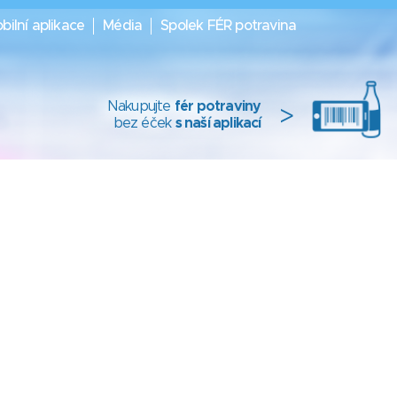
bilní aplikace
Média
Spolek FÉR potravina
Nakupujte
fér potraviny
>
bez éček
s naší aplikací