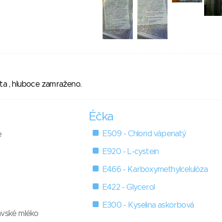
sta , hluboce zamraženo.
Éčka
E509 - Chlorid vápenatý
e
E920 - L-cystein
E466 - Karboxymethylcelulóza
E422 - Glycerol
E300 - Kyselina askorbová
avské mléko