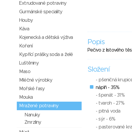
Extrudované potraviny
Gurmánské speciality
Houby
Káva
Kojenecká a dětská výživa
Popis
Koření
Pečivo z listového tě
Kypřící prášky, soda a želé
Luštěniny
Složení
Maso
- pšeničná krupic
Mléčné výrobky
náplň - 35%
Mořské řasy
- špenát - 31%
Mouka
- tvaroh - 27%
Mražené potraviny
- pitná voda
Nanuky
- sýr - 6%
Zmrzliny
- pasterované kr