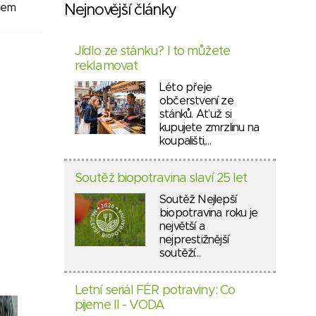
ýrem
Nejnovější články
Jídlo ze stánku? I to můžete
reklamovat
Léto přeje
občerstvení ze
stánků. Ať už si
kupujete zmrzlinu na
koupališti,…
Soutěž biopotravina slaví 25 let
Soutěž Nejlepší
biopotravina roku je
největší a
nejprestižnější
soutěží…
Letní seriál FÉR potraviny: Co
pijeme II - VODA