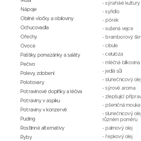
Müsli
- sýrařské kultury
Nápoje
- syřidlo
Obilné vločky a obiloviny
- pórek
Ochucovadla
- sušená vejce
Ořechy
- bramborový šk
- cibule
Ovoce
- celulóza
Paštiky, pomazánky a saláty
- mléčná bílkovina
Pečivo
- jedlá sůl
Polevy, zdobení
- slunečnicový ole
Polotovary
- sýrové aroma
Potravinové doplňky a léčiva
- zlepšující přípra
Potraviny v aspiku
- pšeničná mouka
Potraviny v konzervě
- slunečnicový olej
Puding
různém poměru
- palmový olej
Rostlinné alternativy
- řepkový olej
Ryby