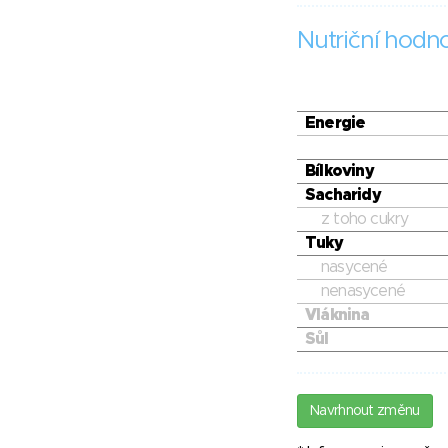
Nutriční hodn
Energie
Bílkoviny
Sacharidy
z toho cukry
Tuky
nasycené
nenasycené
Vláknina
Sůl
Navrhnout změnu