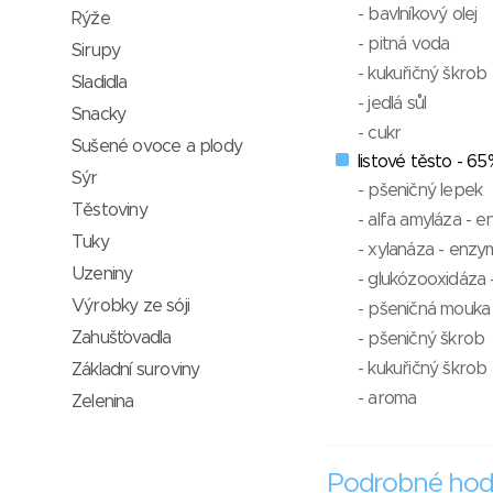
- bavlníkový olej
Rýže
- pitná voda
Sirupy
- kukuřičný škrob
Sladidla
- jedlá sůl
Snacky
- cukr
Sušené ovoce a plody
listové těsto - 65
Sýr
- pšeničný lepek
Těstoviny
- alfa amyláza - 
Tuky
- xylanáza - enzy
Uzeniny
- glukózooxidáza
Výrobky ze sóji
- pšeničná mouka
Zahušťovadla
- pšeničný škrob
- kukuřičný škrob
Základní suroviny
- aroma
Zelenina
Podrobné hod