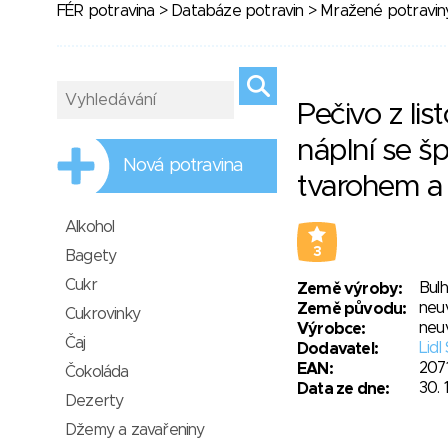
FÉR potravina
>
Databáze potravin
>
Mražené potravin
Pečivo z lis
náplní se š
Nová potravina
tvarohem a
Alkohol
3
Bagety
Cukr
Bul
Země výroby:
neu
Země původu:
Cukrovinky
neu
Výrobce:
Čaj
Lidl
Dodavatel:
207
EAN:
Čokoláda
30. 
Data ze dne:
Dezerty
Džemy a zavařeniny