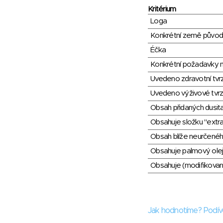
Kritérium
Loga
Konkrétní země půvo
Éčka
Konkrétní požadavky n
Uvedeno zdravotní tvr
Uvedeno výživové tvrz
Obsah přidaných dusit
Obsahuje složku "extra
Obsah blíže neurčené
Obsahuje palmový olej
Obsahuje (modifikovaný
Jak hodnotíme? Podív