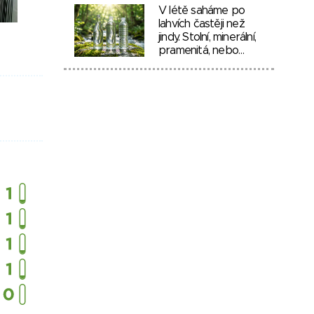
V létě saháme po
lahvích častěji než
jindy. Stolní, minerální,
pramenitá, nebo…