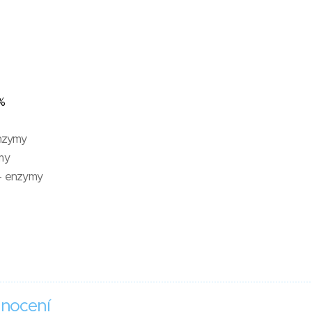
%
enzymy
my
 - enzymy
nocení