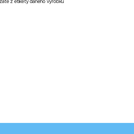
vzaté z etikety daného výrobku