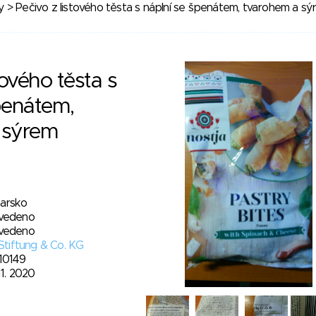
y
> Pečivo z listového těsta s náplní se špenátem, tvarohem a s
tového těsta s
penátem,
 sýrem
harsko
vedeno
vedeno
 Stiftung & Co. KG
10149
11. 2020