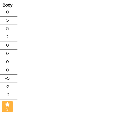
Body
0
5
5
2
0
0
0
0
-5
-2
-2
3