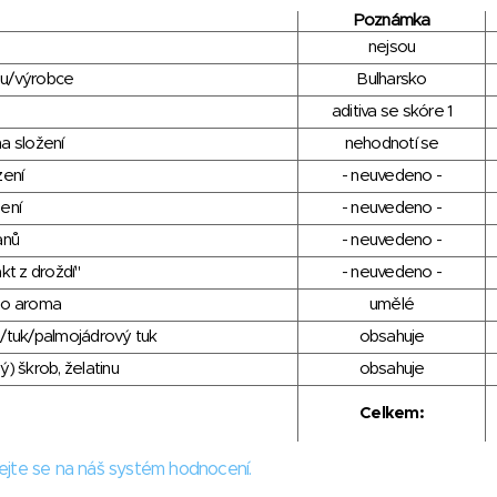
Poznámka
nejsou
du/výrobce
Bulharsko
aditiva se skóre 1
a složení
nehodnotí se
zení
- neuvedeno -
ení
- neuvedeno -
anů
- neuvedeno -
kt z droždí"
- neuvedeno -
ho aroma
umělé
/tuk/palmojádrový tuk
obsahuje
) škrob, želatinu
obsahuje
Celkem:
ejte se na náš systém hodnocení.