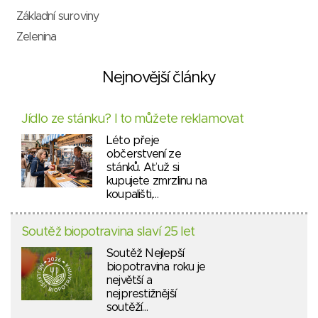
Základní suroviny
Zelenina
Nejnovější články
Jídlo ze stánku? I to můžete reklamovat
Léto přeje
občerstvení ze
stánků. Ať už si
kupujete zmrzlinu na
koupališti,…
Soutěž biopotravina slaví 25 let
Soutěž Nejlepší
biopotravina roku je
největší a
nejprestižnější
soutěží…