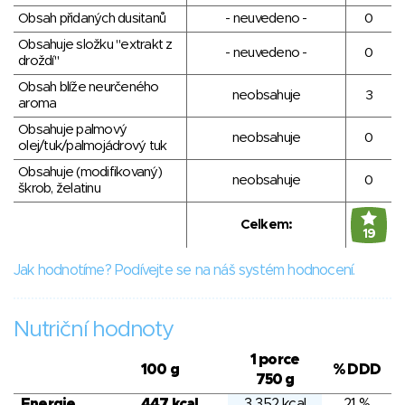
Obsah přidaných dusitanů
- neuvedeno -
0
Obsahuje složku "extrakt z
- neuvedeno -
0
droždí"
Obsah blíže neurčeného
neobsahuje
3
aroma
Obsahuje palmový
neobsahuje
0
olej/tuk/palmojádrový tuk
Obsahuje (modifikovaný)
neobsahuje
0
škrob, želatinu
Celkem:
19
Jak hodnotíme? Podívejte se na náš systém hodnocení.
Nutriční hodnoty
1 porce
100 g
% DDD
750 g
Energie
447 kcal
3 352 kcal
21 %