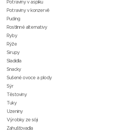
Potraviny v aspiku
Potraviny v konzervě
Puding
Rostlinné alternativy
Ryby
Rýže
Sirupy
Sladidla
Snacky
Sušené ovoce a plody
Sýr
Těstoviny
Tuky
Uzeniny
Výrobky ze sóji
Zahušťovadla