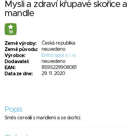
Mysli a zdraví křupavé skořice a
mandle
19
Česká republika
Země výroby:
neuvedeno
Země původu:
Emco spol. s r. o.
Výrobce:
neuvedeno
Dodavatel:
8595229908081
EAN:
29. 11. 2020
Data ze dne:
Popis
Směs cereálií s mandlemi a se skořicí.