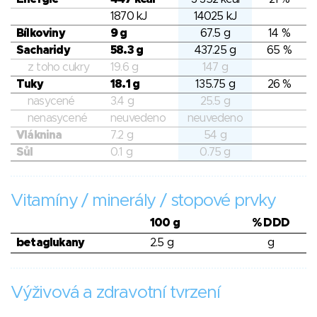
1870 kJ
14025 kJ
Bílkoviny
9 g
67.5 g
14 %
Sacharidy
58.3 g
437.25 g
65 %
z toho cukry
19.6 g
147 g
Tuky
18.1 g
135.75 g
26 %
nasycené
3.4 g
25.5 g
nenasycené
neuvedeno
neuvedeno
Vláknina
7.2 g
54 g
Sůl
0.1 g
0.75 g
Vitamíny / minerály / stopové prvky
100 g
% DDD
betaglukany
2.5 g
g
Výživová a zdravotní tvrzení