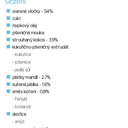
Složení
ovesné vločky - 54%
cukr
řepkový olej
pšeničná mouka
strouhaný kokos - 3,9%
kukuřično-pšeničný extrudát
- kukuřice
- pšenice
- jedlá sůl
plátky mandlí - 2,7%
sušená jablka - 1,6%
směs koření - 0,8%
- fenykl
- koriandr
skořice
- anýz