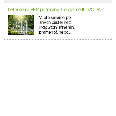
Letní seriál FÉR potraviny: Co pijeme II - VODA
V létě saháme po
lahvích častěji než
jindy. Stolní, minerální,
pramenitá, nebo…