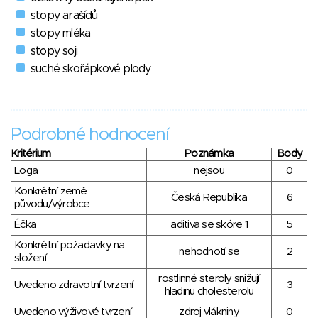
stopy arašídů
stopy mléka
stopy soji
suché skořápkové plody
Podrobné hodnocení
Kritérium
Poznámka
Body
Loga
nejsou
0
Konkrétní země
Česká Republika
6
původu/výrobce
Éčka
aditiva se skóre 1
5
Konkrétní požadavky na
nehodnotí se
2
složení
rostlinné steroly snižují
Uvedeno zdravotní tvrzení
3
hladinu cholesterolu
Uvedeno výživové tvrzení
zdroj vlákniny
0