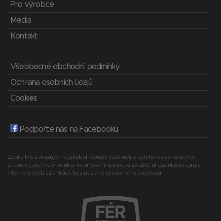
Pro výrobce
Média
Kontakt
Všeobecné obchodní podmínky
Ochrana osobních údajů
Cookies
Podpořte nás na Facebooku
Explicitně zakazujeme jakékoli použití části nebo celého obsahu těchto
stránek, jejich reprodukci, kopírování, úpravu a zvláště prezentaci na jiných
internetových stránkách bez našeho výslovného souhlasu.