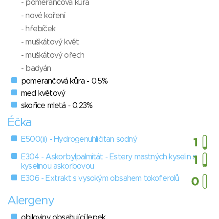
- pomerančová kůra
- nové koření
- hřebíček
- muškátový květ
- muškátový ořech
- badyán
pomerančová kůra - 0,5%
med květový
skořice mletá - 0,23%
Éčka
E500(ii) - Hydrogenuhličitan sodný
E304 - Askorbylpalmitát - Estery mastných kyselin s
kyselinou askorbovou
E306 - Extrakt s vysokým obsahem tokoferolů
Alergeny
obiloviny obsahující lepek