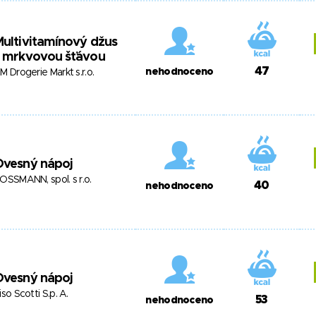
ultivitamínový džus
s mrkvovou šťávou
47
nehodnoceno
M Drogerie Markt s.r.o.
Ovesný nápoj
OSSMANN, spol. s r.o.
40
nehodnoceno
Ovesný nápoj
iso Scotti S.p. A.
53
nehodnoceno