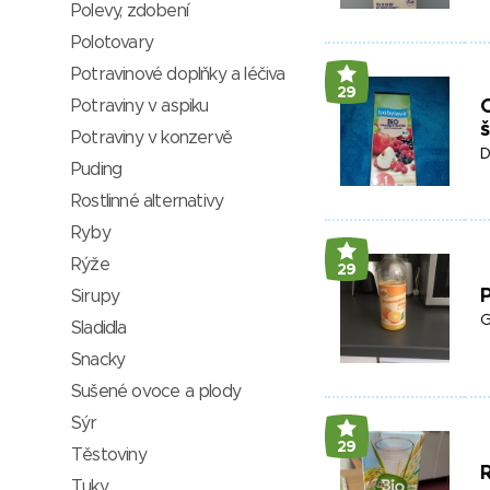
Polevy, zdobení
Polotovary
Potravinové doplňky a léčiva
29
Potraviny v aspiku
Potraviny v konzervě
D
Puding
Rostlinné alternativy
Ryby
Rýže
29
Sirupy
G
Sladidla
Snacky
Sušené ovoce a plody
Sýr
29
Těstoviny
Tuky