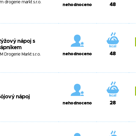
m drogerie markt s.r.o.
48
nehodnoceno
ýžový nápoj s
vápníkem
48
nehodnoceno
M Drogerie Markt s.r.o.
ójový nápoj
28
nehodnoceno