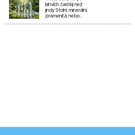
lahvích častěji než
jindy. Stolní, minerální,
pramenitá, nebo…