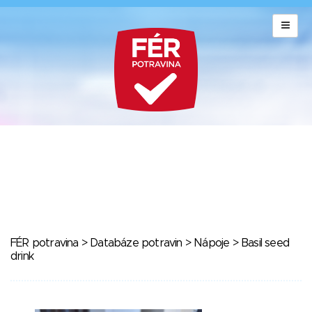
FÉR potravina
>
Databáze potravin
>
Nápoje
> Basil seed
drink