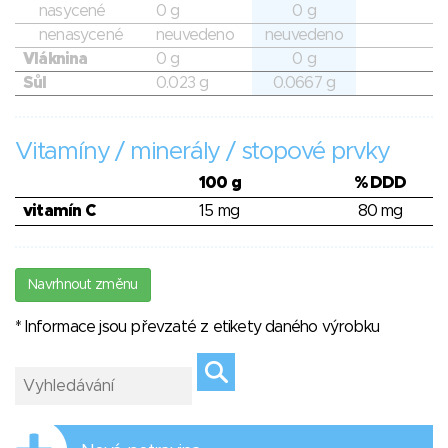
nasycené
0 g
0 g
nenasycené
neuvedeno
neuvedeno
Vláknina
0 g
0 g
Sůl
0.023 g
0.0667 g
Vitamíny / minerály / stopové prvky
100 g
% DDD
vitamín C
15 mg
80 mg
Navrhnout změnu
* Informace jsou převzaté z etikety daného výrobku