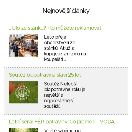
Nejnovější články
Jídlo ze stánku? I to můžete reklamovat
Léto přeje
občerstvení ze
stánků. Ať už si
kupujete zmrzlinu na
koupališti,…
Soutěž biopotravina slaví 25 let
Soutěž Nejlepší
biopotravina roku je
největší a
nejprestižnější
soutěží…
Letní seriál FÉR potraviny: Co pijeme II - VODA
V létě saháme po