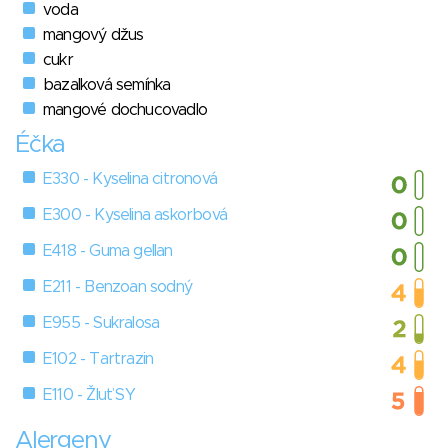
voda
mangový džus
cukr
bazalková semínka
mangové dochucovadlo
Éčka
E330 - Kyselina citronová
E300 - Kyselina askorbová
E418 - Guma gellan
E211 - Benzoan sodný
E955 - Sukralosa
E102 - Tartrazin
E110 - Žluť SY
Alergeny