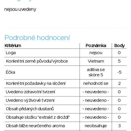
nejsou uvedeny
Podrobné hodnocení
Kritérium
Poznámka
Body
Loga
nejsou
0
Konkrétní země původu/výrobce
Vietnam
5
aditiva se
Éčka
-5
skóre 5
Konkrétní požadavky na složení
nehodnotí se
2
Uvedeno zdravotní tvrzení
- neuvedeno -
0
Uvedeno výživové tvrzení
- neuvedeno -
0
Obsah přidaných dusitanů
- neuvedeno -
0
Obsahuje složku "extrakt z droždí"
- neuvedeno -
0
Obsah blíže neurčeného aroma
neobsahuje
3