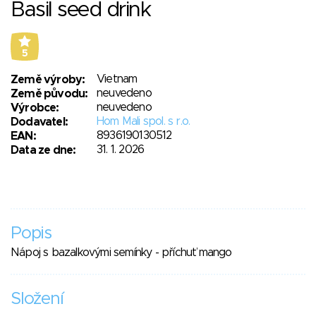
Basil seed drink
5
Vietnam
Země výroby:
neuvedeno
Země původu:
neuvedeno
Výrobce:
Hom Mali spol. s r.o.
Dodavatel:
8936190130512
EAN:
31. 1. 2026
Data ze dne:
Popis
Nápoj s bazalkovými semínky - příchuť mango
Složení