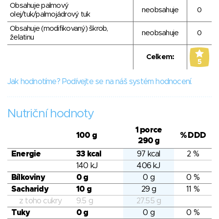
Obsahuje palmový
neobsahuje
0
olej/tuk/palmojádrový tuk
Obsahuje (modifikovaný) škrob,
neobsahuje
0
želatinu
Celkem:
5
Jak hodnotíme? Podívejte se na náš systém hodnocení.
Nutriční hodnoty
1 porce
100 g
% DDD
290 g
Energie
33 kcal
97 kcal
2 %
140 kJ
406 kJ
Bílkoviny
0 g
0 g
0 %
Sacharidy
10 g
29 g
11 %
z toho cukry
9.5 g
27.55 g
Tuky
0 g
0 g
0 %