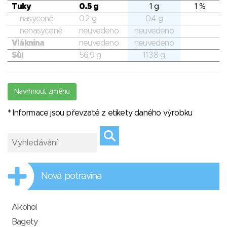
Tuky
0.5 g
1 g
1 %
nasycené
0.2 g
0.4 g
nenasycené
neuvedeno
neuvedeno
Vláknina
neuvedeno
neuvedeno
Sůl
56.9 g
113.8 g
Navrhnout změnu
* Informace jsou převzaté z etikety daného výrobku
Nová potravina
Alkohol
Bagety