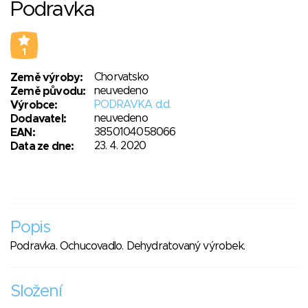
Podravka
1
Chorvatsko
Země výroby:
neuvedeno
Země původu:
PODRAVKA d.d.
Výrobce:
neuvedeno
Dodavatel:
3850104058066
EAN:
23. 4. 2020
Data ze dne:
Popis
Podravka. Ochucovadlo. Dehydratovaný výrobek.
Složení