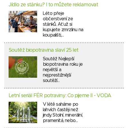
Jídlo ze stánku? I to můžete reklamovat
Léto přeje
občerstvení ze
stánků. Ať už si
kupujete zmrzlinu na
koupališti,…
Soutěž biopotravina slaví 25 let
Soutěž Nejlepší
biopotravina roku je
největší a
nejprestižnější
soutěží…
Letní seriál FÉR potraviny: Co pijeme II - VODA
V létě saháme po
lahvích častěji než
jindy. Stolní, minerální,
pramenitá, nebo…