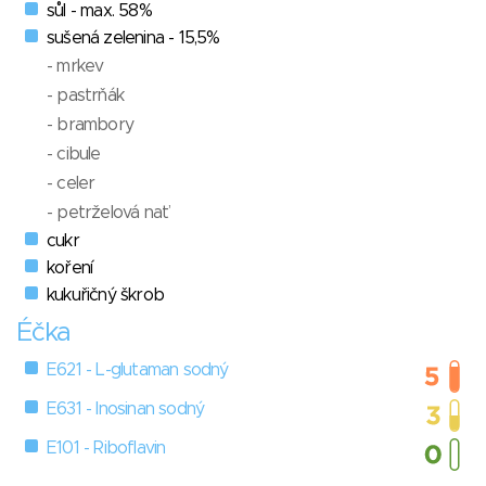
sůl - max. 58%
sušená zelenina - 15,5%
- mrkev
- pastrňák
- brambory
- cibule
- celer
- petrželová nať
cukr
koření
kukuřičný škrob
Éčka
E621 - L-glutaman sodný
E631 - Inosinan sodný
E101 - Riboflavin