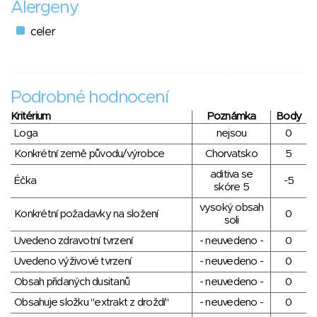
Alergeny
celer
Podrobné hodnocení
Kritérium
Poznámka
Body
Loga
nejsou
0
Konkrétní země původu/výrobce
Chorvatsko
5
aditiva se
Éčka
-5
skóre 5
vysoký obsah
Konkrétní požadavky na složení
0
soli
Uvedeno zdravotní tvrzení
- neuvedeno -
0
Uvedeno výživové tvrzení
- neuvedeno -
0
Obsah přidaných dusitanů
- neuvedeno -
0
Obsahuje složku "extrakt z droždí"
- neuvedeno -
0