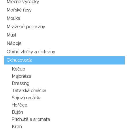
Mléčné výrobky
Mořské řasy
Mouka
Mražené potraviny
Müsli
Nápoje
Obilné vločky a obiloviny
Ochucovadla
Kečup
Majonéza
Dressing
Tatarská omáčka
Sojová omáčka
Hořčice
Bujón
Příchutě a aromata
Křen