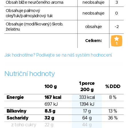
Obsah blíže neurčeného aroma
neobsahuje
3
Obsahuje palmový
neobsahuje
0
olej/tuk/palmojádrový tuk
Obsahuje (modifikovaný) škrob,
obsahuje
-2
želatinu
Celkem:
1
Jak hodnotíme? Podívejte se na náš systém hodnocení.
Nutriční hodnoty
1 porce
100 g
% DDD
200 g
Energie
167 kcal
333 kcal
8 %
697 kJ
1394 kJ
Bílkoviny
8.5 g
17 g
13 %
Sacharidy
32 g
64 g
36 %
z toho cukry
22 g
44 g