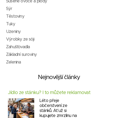
Sušené ovoce a plody
Sýr
Těstoviny
Tuky
Uzeniny
Výrobky ze sóji
Zahušťovadla
Základní suroviny
Zelenina
Nejnovější články
Jídlo ze stánku? I to můžete reklamovat
Léto přeje
občerstvení ze
stánků. Ať už si
kupujete zmrzlinu na