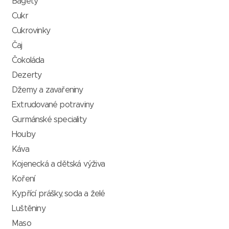
Bagety
Cukr
Cukrovinky
Čaj
Čokoláda
Dezerty
Džemy a zavařeniny
Extrudované potraviny
Gurmánské speciality
Houby
Káva
Kojenecká a dětská výživa
Koření
Kypřící prášky, soda a želé
Luštěniny
Maso