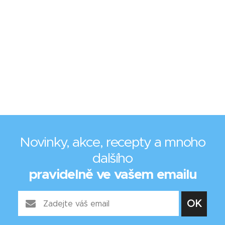
Novinky, akce, recepty a mnoho
dalšího
pravidelně ve vašem emailu