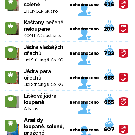
25
solené
626
nehodnoceno
ENCINGER SK s.r.o.
Kaštany pečené
25
neloupané
200
nehodnoceno
KON-RAD spol. s.r.o.
Jádra vlašských
20
ořechů
702
nehodnoceno
Lidl Stiftung & Co. KG
Jádra para
20
ořechů
688
nehodnoceno
Lidl Stiftung & Co. KG
Lísková jádra
26
loupaná
665
nehodnoceno
Alika a.s.
Arašídy
20
loupané, solené,
607
nehodnoceno
pražené