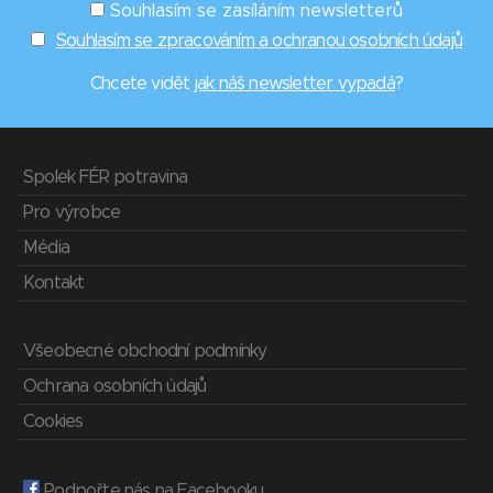
Souhlasím se zasíláním newsletterů
Souhlasím se zpracováním a ochranou osobních údajů
Chcete vidět
jak náš newsletter vypadá
?
Spolek FÉR potravina
Pro výrobce
Média
Kontakt
Všeobecné obchodní podmínky
Ochrana osobních údajů
Cookies
Podpořte nás na Facebooku