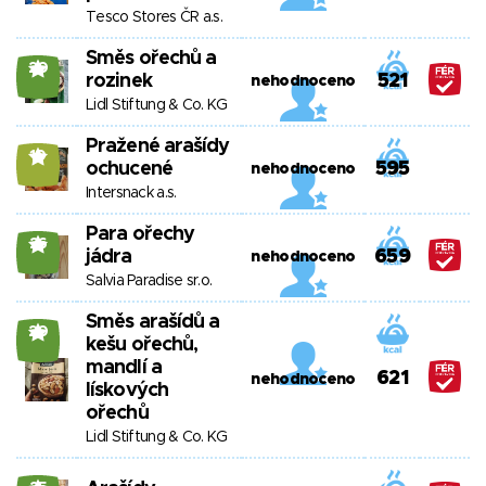
Tesco Stores ČR a.s.
Směs ořechů a
20
rozinek
521
nehodnoceno
Lidl Stiftung & Co. KG
Pražené arašídy
10
ochucené
595
nehodnoceno
Intersnack a.s.
Para ořechy
26
jádra
659
nehodnoceno
Salvia Paradise sr.o.
Směs arašídů a
20
kešu ořechů,
mandlí a
621
nehodnoceno
lískových
ořechů
Lidl Stiftung & Co. KG