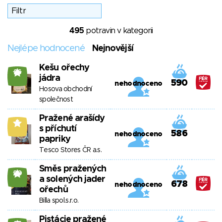
495
potravin v kategorii
Nejlépe hodnocené
Nejnovější
Kešu ořechy
26
jádra
590
nehodnoceno
Hosova obchodní
společnost
Pražené arašídy
5
s příchutí
586
nehodnoceno
papriky
Tesco Stores ČR a.s.
Směs pražených
20
a solených jader
678
nehodnoceno
ořechů
Billa spol.s.r.o.
Pistácie pražené