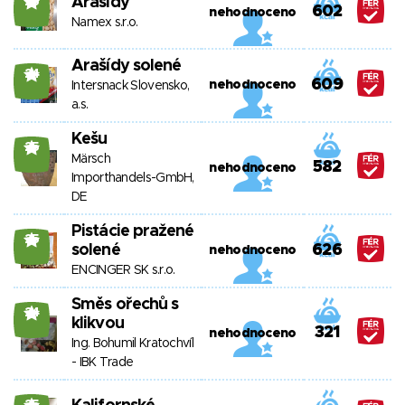
Arašídy
25
602
nehodnoceno
Namex s.r.o.
Arašídy solené
24
609
nehodnoceno
Intersnack Slovensko,
a.s.
Kešu
25
Märsch
582
nehodnoceno
Importhandels-GmbH,
DE
Pistácie pražené
25
solené
626
nehodnoceno
ENCINGER SK s.r.o.
Směs ořechů s
24
klikvou
321
nehodnoceno
Ing. Bohumil Kratochvíl
- IBK Trade