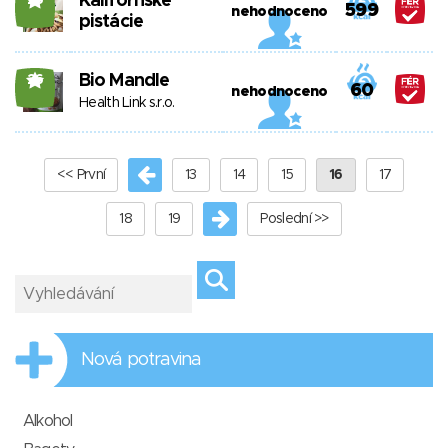
Kalifornské
25
599
nehodnoceno
pistácie
Bio Mandle
26
60
nehodnoceno
Health Link s.r.o.
<< První
13
14
15
16
17
18
19
Poslední >>
Nová potravina
Alkohol