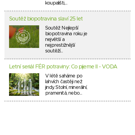
koupališti,…
Soutěž biopotravina slaví 25 let
Soutěž Nejlepší
biopotravina roku je
největší a
nejprestižnější
soutěží…
Letní seriál FÉR potraviny: Co pijeme II - VODA
V létě saháme po
lahvích častěji než
jindy. Stolní, minerální,
pramenitá, nebo…