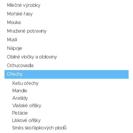
Mléčné výrobky
Mořské řasy
Mouka
Mražené potraviny
Müsli
Nápoje
Obilné vločky a obiloviny
Ochucovadla
Ořechy
Kešu ořechy
Mandle
Arašídy
Vlašské oříšky
Pistácie
Lískové oříšky
Směs skořápkových plodů