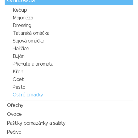
Ochucovadla
Kečup
Majonéza
Dressing
Tatarská omáčka
Sojová omáčka
Hořčice
Bujón
Příchutě a aromata
Křen
Ocet
Pesto
Ostré omáčky
Ořechy
Ovoce
Paštiky, pomazánky a saláty
Pečivo