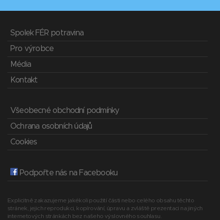
Spolek FÉR potravina
Pro výrobce
Média
Kontakt
Všeobecné obchodní podmínky
Ochrana osobních údajů
Cookies
Podpořte nás na Facebooku
Explicitně zakazujeme jakékoli použití části nebo celého obsahu těchto
stránek, jejich reprodukci, kopírování, úpravu a zvláště prezentaci na jiných
internetových stránkách bez našeho výslovného souhlasu.