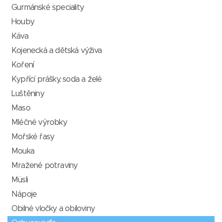
Gurmánské speciality
Houby
Káva
Kojenecká a dětská výživa
Koření
Kypřící prášky, soda a želé
Luštěniny
Maso
Mléčné výrobky
Mořské řasy
Mouka
Mražené potraviny
Müsli
Nápoje
Obilné vločky a obiloviny