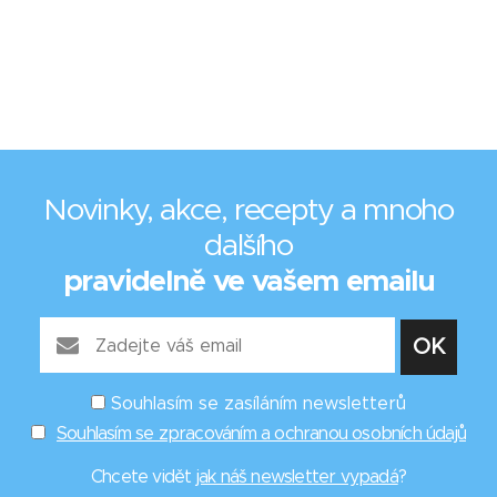
Novinky, akce, recepty a mnoho
dalšího
pravidelně ve vašem emailu
Souhlasím se zasíláním newsletterů
Souhlasím se zpracováním a ochranou osobních údajů
Chcete vidět
jak náš newsletter vypadá
?