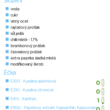
Složení
voda
cukr
vinný ocet
rajčatový protlak
sůl jedlá
chilli mleté - 1,7%
bramborový prášek
česnekový prášek
extra paprika sladká mletá
modifikovaný škrob
Éčka
E300 - Kyselina askorbová
E330 - Kyselina citronová
E415 - Xanthan
E160c - Paprikový extrakt, Kapsanthin, Kapsorubin