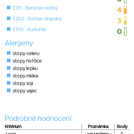
E211 - Benzoan sodný
E202 - Sorban draselný
E100 - Kurkumin
Alergeny
stopy celeru
stopy hořčice
stopy lepku
stopy mléka
stopy soji
stopy vajec
Podrobné hodnocení
Kritérium
Poznámka
Body
Loga
- neuvedeno -
0