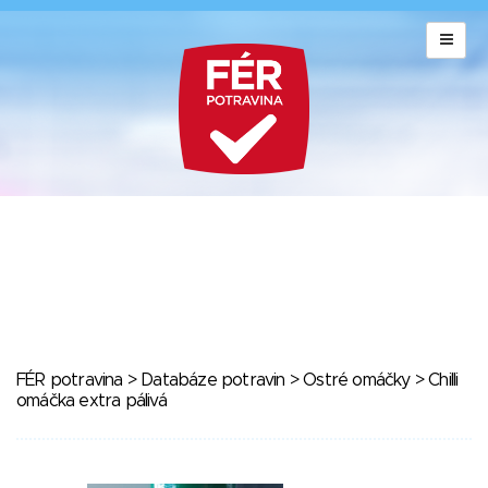
FÉR potravina
>
Databáze potravin
>
Ostré omáčky
> Chilli
omáčka extra pálivá