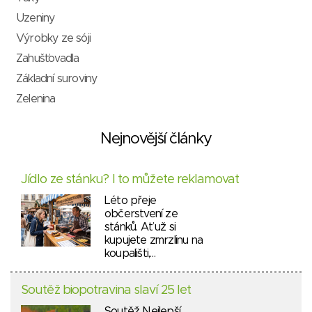
Uzeniny
Výrobky ze sóji
Zahušťovadla
Základní suroviny
Zelenina
Nejnovější články
Jídlo ze stánku? I to můžete reklamovat
Léto přeje
občerstvení ze
stánků. Ať už si
kupujete zmrzlinu na
koupališti,…
Soutěž biopotravina slaví 25 let
Soutěž Nejlepší