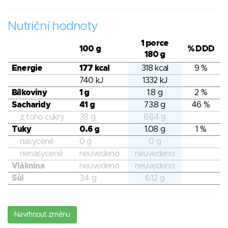
Nutriční hodnoty
1 porce
100 g
% DDD
180 g
Energie
177 kcal
318 kcal
9 %
740 kJ
1332 kJ
Bílkoviny
1 g
1.8 g
2 %
Sacharidy
41 g
73.8 g
46 %
z toho cukry
38 g
68.4 g
Tuky
0.6 g
1.08 g
1 %
nasycené
0 g
0 g
nenasycené
neuvedeno
neuvedeno
Vláknina
neuvedeno
neuvedeno
Sůl
3.4 g
6.12 g
Navrhnout změnu