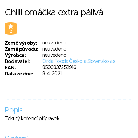
Chilli omáčka extra pálivá
0
neuvedeno
Země výroby:
neuvedeno
Země původu:
neuvedeno
Výrobce:
Orkla Foods Česko a Slovensko a.s.
Dodavatel:
8593837252916
EAN:
8. 4. 2021
Data ze dne:
Popis
Tekutý kořenící přípravek