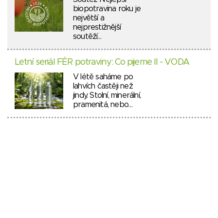
biopotravina roku je
největší a
nejprestižnější
soutěží…
Letní seriál FÉR potraviny: Co pijeme II - VODA
V létě saháme po
lahvích častěji než
jindy. Stolní, minerální,
pramenitá, nebo…