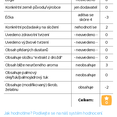
Konkrétní země původu/výrobce
jen dodavatel
0
aditiva se
Éčka
-3
skóre 4
Konkrétní požadavky na složení
nehodnotí se
2
Uvedeno zdravotní tvrzení
- neuvedeno -
0
Uvedeno výživové tvrzení
- neuvedeno -
0
Obsah přidaných dusitanů
- neuvedeno -
0
Obsahuje složku "extrakt z droždí"
- neuvedeno -
0
Obsah blíže neurčeného aroma
neobsahuje
3
Obsahuje palmový
neobsahuje
0
olej/tuk/palmojádrový tuk
Obsahuje (modifikovaný) škrob,
obsahuje
-2
želatinu
Celkem:
0
Jak hodnotíme? Podívejte se na náš systém hodnocení.