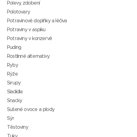
Polevy, zdobení
Polotovary
Potravinové doplňky a léčiva
Potraviny v aspiku
Potraviny v konzervě
Puding
Rostlinné alternativy
Ryby
Rýže
Sirupy
Sladidla
Snacky
Sušené ovoce a plody
Sýr
Těstoviny
Tuky