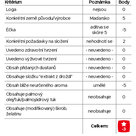
Kritérium
Poznámka
Body
Loga
nejsou
0
Konkrétní země původu/výrobce
Maďarsko
5
aditiva se
Éčka
-5
skóre 5
Konkrétní požadavky na složení
nehodnotí se
2
Uvedeno zdravotní tvrzení
- neuvedeno -
0
Uvedeno výživové tvrzení
- neuvedeno -
0
Obsah přidaných dusitanů
- neuvedeno -
0
Obsahuje složku "extrakt z droždí"
- neuvedeno -
0
Obsah blíže neurčeného aroma
umělé
-5
Obsahuje palmový
neobsahuje
0
olej/tuk/palmojádrový tuk
Obsahuje (modifikovaný) škrob,
neobsahuje
0
želatinu
Celkem:
-3