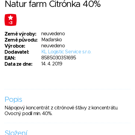
Natur farm Citrónka 40%
-3
neuvedeno
Země výroby:
Maďarsko
Země původu:
neuvedeno
Výrobce:
KL Logistic Service s.r.o.
Dodavatel:
8585030351695
EAN:
14. 4. 2019
Data ze dne:
Popis
Nápojový koncentrát z citrónové šťávy z koncentrátu.
Ovocný podíl min. 40%.
Složení