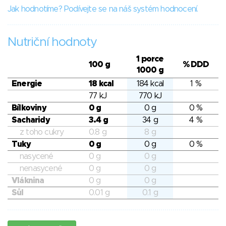
Jak hodnotíme? Podívejte se na náš systém hodnocení.
Nutriční hodnoty
1 porce
100 g
% DDD
1000 g
Energie
18 kcal
184 kcal
1 %
77 kJ
770 kJ
Bílkoviny
0 g
0 g
0 %
Sacharidy
3.4 g
34 g
4 %
z toho cukry
0.8 g
8 g
Tuky
0 g
0 g
0 %
nasycené
0 g
0 g
nenasycené
0 g
0 g
Vláknina
0 g
0 g
Sůl
0.01 g
0.1 g