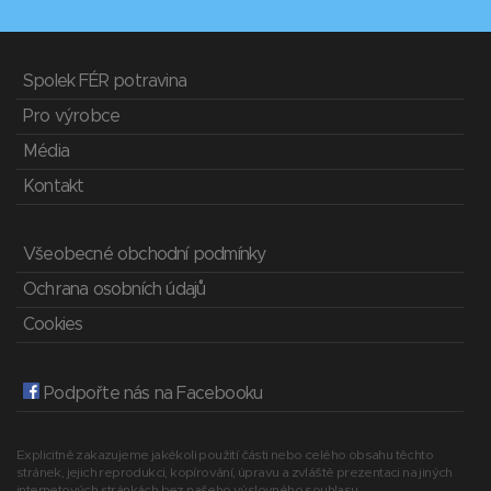
Spolek FÉR potravina
Pro výrobce
Média
Kontakt
Všeobecné obchodní podmínky
Ochrana osobních údajů
Cookies
Podpořte nás na Facebooku
Explicitně zakazujeme jakékoli použití části nebo celého obsahu těchto
stránek, jejich reprodukci, kopírování, úpravu a zvláště prezentaci na jiných
internetových stránkách bez našeho výslovného souhlasu.