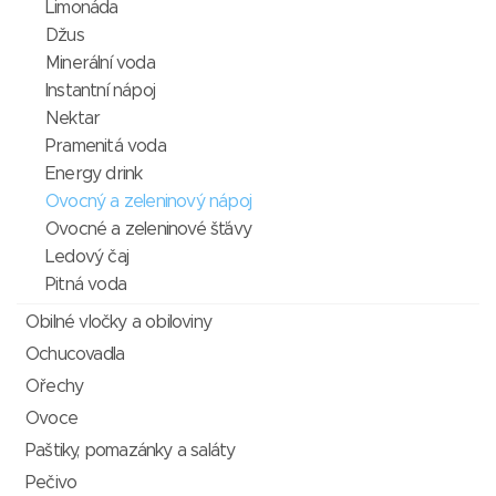
Limonáda
Džus
Minerální voda
Instantní nápoj
Nektar
Pramenitá voda
Energy drink
Ovocný a zeleninový nápoj
Ovocné a zeleninové šťávy
Ledový čaj
Pitná voda
Obilné vločky a obiloviny
Ochucovadla
Ořechy
Ovoce
Paštiky, pomazánky a saláty
Pečivo