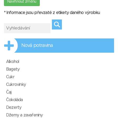
Navrhnout změnu
* Informace jsou převzaté z etikety daného výrobku
Nová potravina
Alkohol
Bagety
Cukr
Cukrovinky
Čaj
Čokoláda
Dezerty
Džemy a zavařeniny