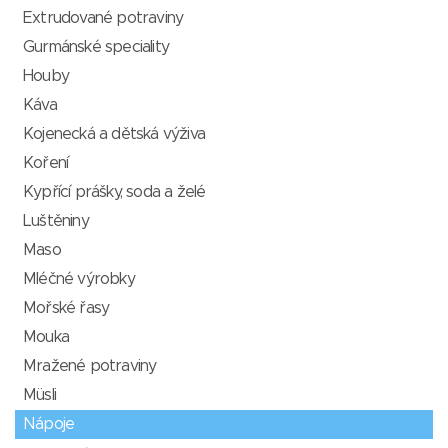
Extrudované potraviny
Gurmánské speciality
Houby
Káva
Kojenecká a dětská výživa
Koření
Kypřící prášky, soda a želé
Luštěniny
Maso
Mléčné výrobky
Mořské řasy
Mouka
Mražené potraviny
Müsli
Nápoje