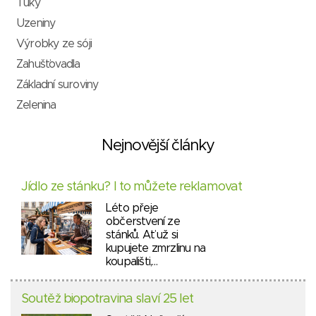
Tuky
Uzeniny
Výrobky ze sóji
Zahušťovadla
Základní suroviny
Zelenina
Nejnovější články
Jídlo ze stánku? I to můžete reklamovat
Léto přeje
občerstvení ze
stánků. Ať už si
kupujete zmrzlinu na
koupališti,…
Soutěž biopotravina slaví 25 let