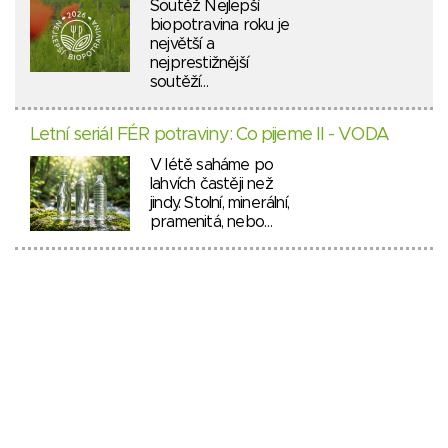
Soutěž Nejlepší
biopotravina roku je
největší a
nejprestižnější
soutěží…
Letní seriál FÉR potraviny: Co pijeme II - VODA
V létě saháme po
lahvích častěji než
jindy. Stolní, minerální,
pramenitá, nebo…