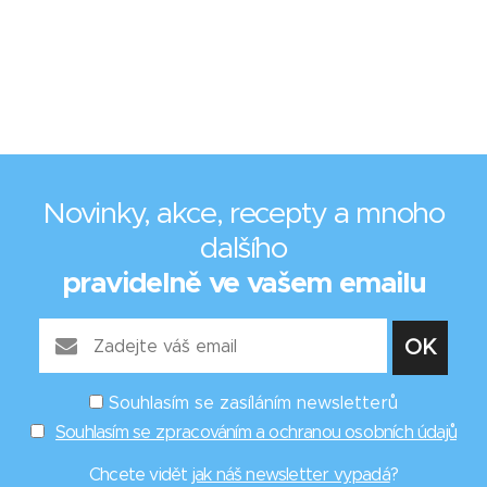
Novinky, akce, recepty a mnoho
dalšího
pravidelně ve vašem emailu
Souhlasím se zasíláním newsletterů
Souhlasím se zpracováním a ochranou osobních údajů
Chcete vidět
jak náš newsletter vypadá
?