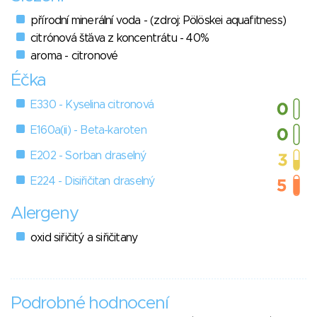
přírodní minerální voda - (zdroj: Pölöskei aquafitness)
citrónová šťáva z koncentrátu - 40%
aroma - citronové
Éčka
E330 - Kyselina citronová
E160a(ii) - Beta-karoten
E202 - Sorban draselný
E224 - Disiřičitan draselný
Alergeny
oxid siřičitý a siřičitany
Podrobné hodnocení