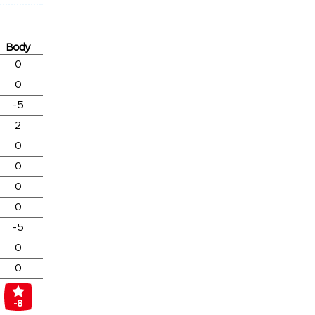
Body
0
0
-5
2
0
0
0
0
-5
0
0
-8