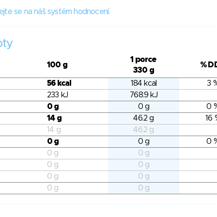
ejte se na náš systém hodnocení.
oty
1 porce
100 g
% D
330 g
56 kcal
184 kcal
3 
233 kJ
768.9 kJ
0 g
0 g
0 
14 g
46.2 g
16 
14 g
46.2 g
0 g
0 g
0 
0 g
0 g
0 g
0 g
0 g
0 g
0 g
0 g