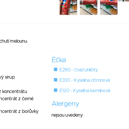
chutí melounu.
Éčka
E290 - Oxid uhličitý
vý sirup
E330 - Kyselina citronová
E120 - Kyselina karmínová
z koncentrátu
oncentrát z černé
Alergeny
oncentrát z borůvky
nejsou uvedeny