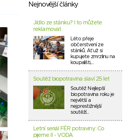
Nejnovější články
Jídlo ze stánku? I to můžete
reklamovat
Léto přeje
občerstvení ze
stánků. Ať už si
kupujete zmrzlinu na
koupališti,…
Soutěž biopotravina slaví 25 let
Soutěž Nejlepší
biopotravina roku je
největší a
nejprestižnější
soutěží…
Letní seriál FÉR potraviny: Co
pijeme II - VODA