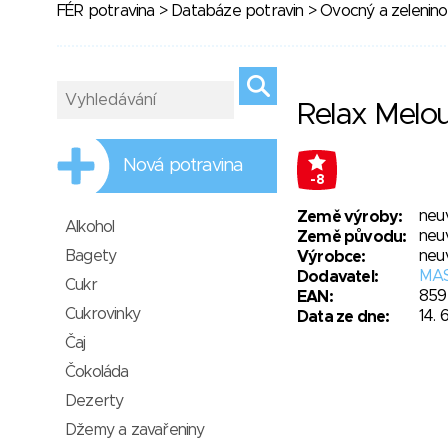
FÉR potravina
>
Databáze potravin
>
Ovocný a zelenino
Relax Melo
Nová potravina
-8
neu
Země výroby:
Alkohol
neu
Země původu:
Bagety
neu
Výrobce:
MAS
Dodavatel:
Cukr
859
EAN:
Cukrovinky
14. 
Data ze dne:
Čaj
Čokoláda
Dezerty
Džemy a zavařeniny