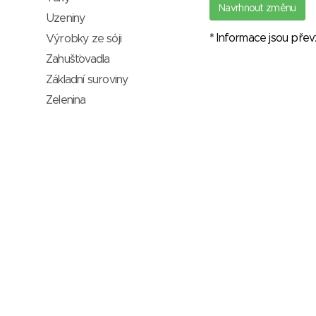
Navrhnout změnu
Uzeniny
* Informace jsou pře
Výrobky ze sóji
Zahušťovadla
Základní suroviny
Zelenina