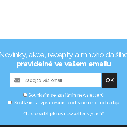
Novinky, akce, recepty a mnoho dalšíh
pravidelně ve vašem emailu
Souhlasím se zasíláním newsletterů
Souhlasím se zpracováním a ochranou osobních údajů
Chcete vidět
jak náš newsletter vypadá
?