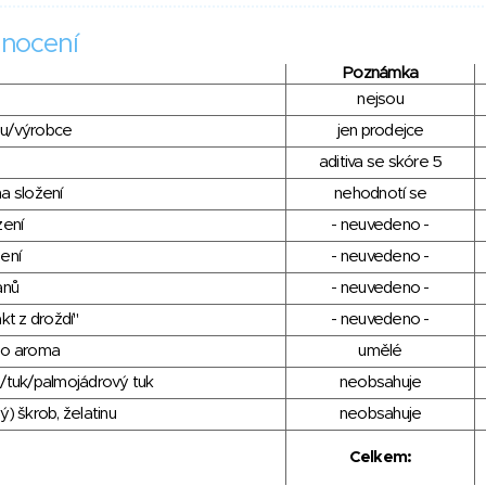
nocení
Poznámka
nejsou
du/výrobce
jen prodejce
aditiva se skóre 5
a složení
nehodnotí se
zení
- neuvedeno -
ení
- neuvedeno -
anů
- neuvedeno -
kt z droždí"
- neuvedeno -
ho aroma
umělé
/tuk/palmojádrový tuk
neobsahuje
) škrob, želatinu
neobsahuje
Celkem: