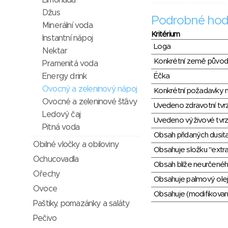
Limonáda
Džus
Podrobné hod
Minerální voda
Kritérium
Instantní nápoj
Loga
Nektar
Konkrétní země půvo
Pramenitá voda
Energy drink
Éčka
Ovocný a zeleninový nápoj
Konkrétní požadavky n
Ovocné a zeleninové šťávy
Uvedeno zdravotní tvr
Ledový čaj
Uvedeno výživové tvrz
Pitná voda
Obsah přidaných dusit
Obilné vločky a obiloviny
Obsahuje složku "extra
Ochucovadla
Obsah blíže neurčené
Ořechy
Obsahuje palmový olej
Ovoce
Obsahuje (modifikovaný
Paštiky, pomazánky a saláty
Pečivo