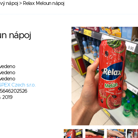
vý nápoj
> Relax Meloun nápoj
un nápoj
vedeno
vedeno
vedeno
PEX Czech s.r.o.
5646202526
6. 2019