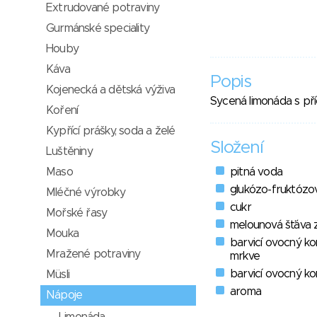
Extrudované potraviny
Gurmánské speciality
Houby
Káva
Popis
Kojenecká a dětská výživa
Sycená limonáda s pří
Koření
Kypřící prášky, soda a želé
Složení
Luštěniny
Maso
pitná voda
glukózo-fruktózo
Mléčné výrobky
cukr
Mořské řasy
melounová šťáva 
Mouka
barvicí ovocný k
Mražené potraviny
mrkve
barvicí ovocný k
Müsli
aroma
Nápoje