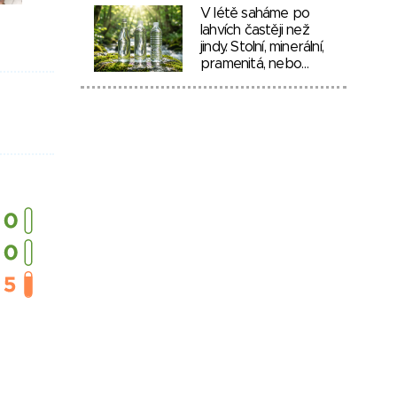
V létě saháme po
lahvích častěji než
jindy. Stolní, minerální,
pramenitá, nebo…