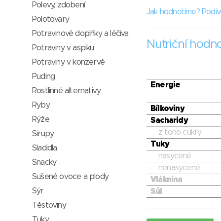
Polevy, zdobení
Jak hodnotíme? Podív
Polotovary
Potravinové doplňky a léčiva
Nutriční hodn
Potraviny v aspiku
Potraviny v konzervě
Puding
Energie
Rostlinné alternativy
Ryby
Bílkoviny
Rýže
Sacharidy
z toho cukry
Sirupy
Tuky
Sladidla
nasycené
Snacky
nenasycené
Sušené ovoce a plody
Vláknina
Sýr
Sůl
Těstoviny
Tuky