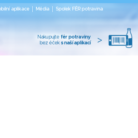
bilní aplikace
Média
Spolek FÉR potravina
Nakupujte
fér potraviny
>
bez éček
s naší aplikací