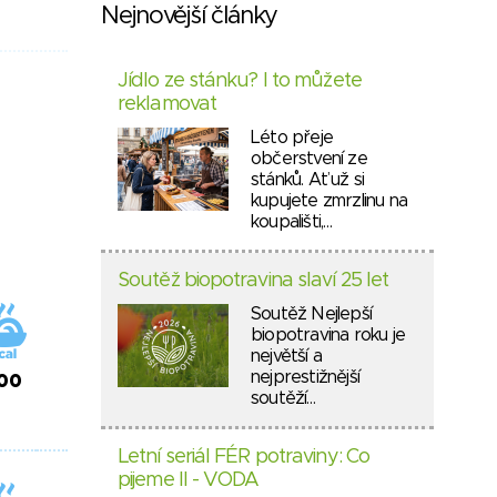
Nejnovější články
Jídlo ze stánku? I to můžete
reklamovat
Léto přeje
občerstvení ze
stánků. Ať už si
kupujete zmrzlinu na
koupališti,…
Soutěž biopotravina slaví 25 let
Soutěž Nejlepší
biopotravina roku je
největší a
nejprestižnější
00
soutěží…
Letní seriál FÉR potraviny: Co
pijeme II - VODA