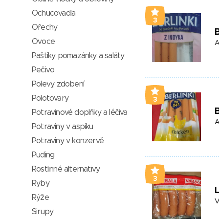
Ochucovadla
3
Ořechy
B
Ovoce
A
Paštiky, pomazánky a saláty
Pečivo
Polevy, zdobení
Polotovary
3
B
Potravinové doplňky a léčiva
A
Potraviny v aspiku
Potraviny v konzervě
Puding
Rostlinné alternativy
3
Ryby
Rýže
V
Sirupy