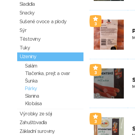
Sladidla
Snacky
Sušené ovoce a plody
3
Sýr
M
Těstoviny
Tuky
Uzeniny
Salám
3
Tlačenka, prejt a ovar
Šunka
M
Párky
Slanina
Klobása
Výrobky ze sóji
3
Zahušťovadla
Základní suroviny