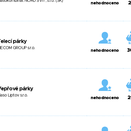
asokombinát NORD SVIT, s.r.o. (SK)
2
nehodnoceno
elecí párky
ECOM GROUP s.r.o.
3
nehodnoceno
Vepřové párky
aso Liptov s.r.o.
2
nehodnoceno