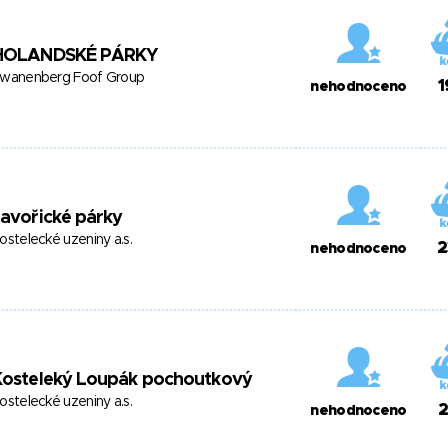
HOLANDSKÉ PÁRKY
wanenberg Foof Group
1
nehodnoceno
avořické párky
ostelecké uzeniny a.s.
2
nehodnoceno
Kosteleký Loupák pochoutkový
ostelecké uzeniny a.s.
2
nehodnoceno