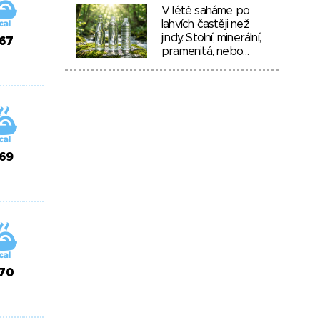
V létě saháme po
lahvích častěji než
jindy. Stolní, minerální,
67
pramenitá, nebo…
69
70