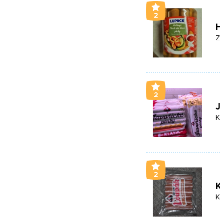
2
Z
2
J
K
2
K