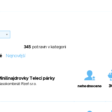
345
potravin v kategorii
é
Nejnovější
inišnajdrovky Telecí párky
asokombinát Plzeň s.r.o.
3
nehodnoceno