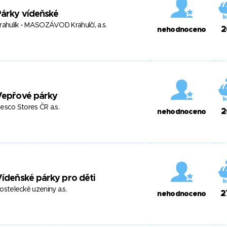
árky vídeňské
rahulík - MASOZÁVOD Krahulčí, a.s.
2
nehodnoceno
Vepřové párky
esco Stores ČR a.s.
2
nehodnoceno
ídeňské párky pro děti
ostelecké uzeniny a.s.
2
nehodnoceno