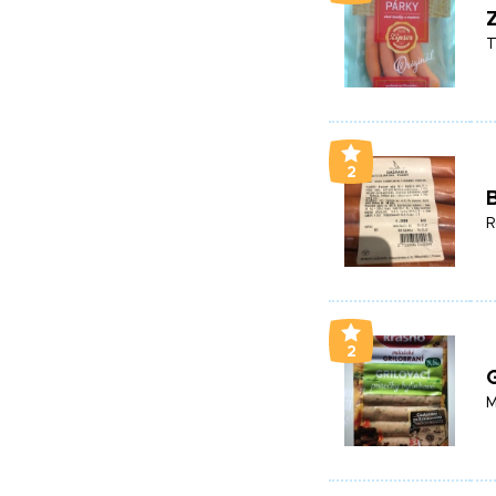
Z
T
2
B
R
2
G
M