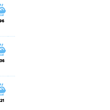
96
36
21