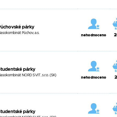
Púchovské párky
asokombinát Púchov, a.s.
2
nehodnoceno
Studentské párky
asokombinát NORD SVIT, s.r.o. (SK)
2
nehodnoceno
Studentské párky