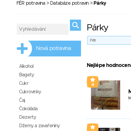
FÉR potravina
>
Databáze potravin
>
Párky
Párky
Filtr
Nová potravina
Nejlépe hodnocen
Alkohol
Bagety
Cukr
4
M
Cukrovinky
M
Čaj
Čokoláda
Dezerty
Džemy a zavařeniny