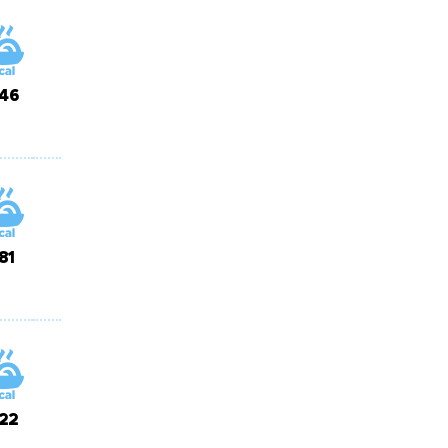
46
81
22