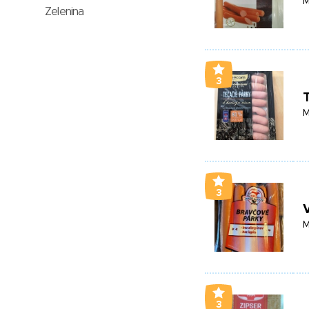
M
Zelenina
3
T
M
3
M
3