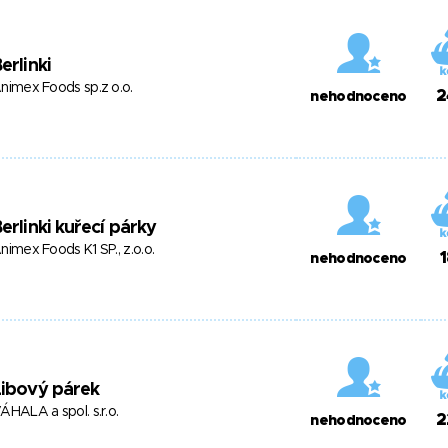
erlinki
nimex Foods sp.z o.o.
2
nehodnoceno
erlinki kuřecí párky
nimex Foods K1 SP., z.o.o.
1
nehodnoceno
Libový párek
ÁHALA a spol. s.r.o.
2
nehodnoceno