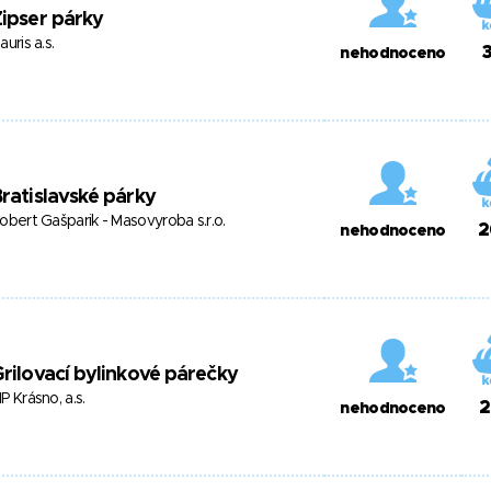
ipser párky
auris a.s.
3
nehodnoceno
ratislavské párky
obert Gašparik - Masovyroba s.r.o.
2
nehodnoceno
rilovací bylinkové párečky
P Krásno, a.s.
2
nehodnoceno