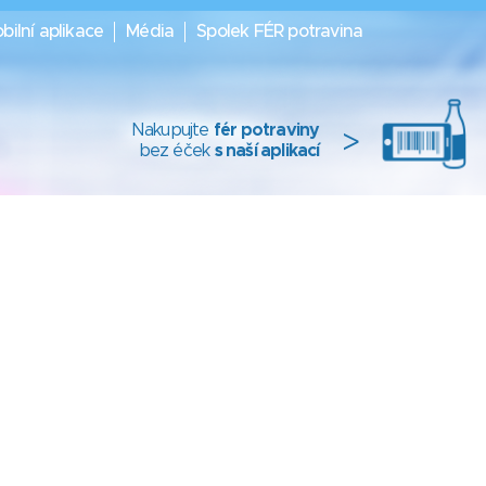
bilní aplikace
Média
Spolek FÉR potravina
Nakupujte
fér potraviny
>
bez éček
s naší aplikací