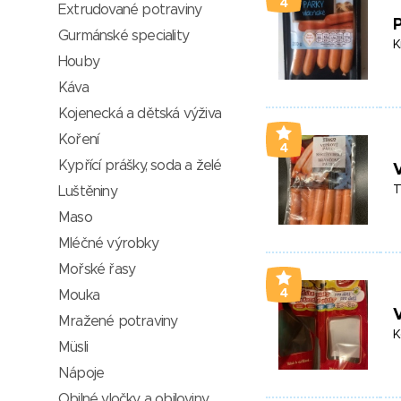
4
Extrudované potraviny
P
Gurmánské speciality
K
Houby
Káva
Kojenecká a dětská výživa
Koření
4
Kypřící prášky, soda a želé
T
Luštěniny
Maso
Mléčné výrobky
Mořské řasy
4
Mouka
V
Mražené potraviny
K
Müsli
Nápoje
Obilné vločky a obiloviny