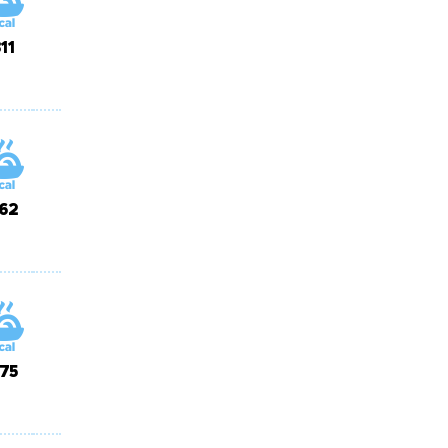
11
62
75