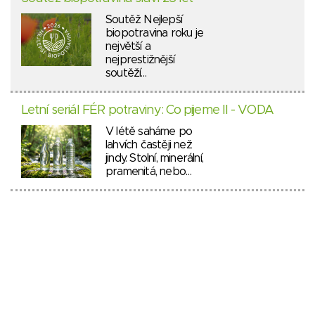
Soutěž Nejlepší
biopotravina roku je
největší a
nejprestižnější
soutěží…
Letní seriál FÉR potraviny: Co pijeme II - VODA
V létě saháme po
lahvích častěji než
jindy. Stolní, minerální,
pramenitá, nebo…