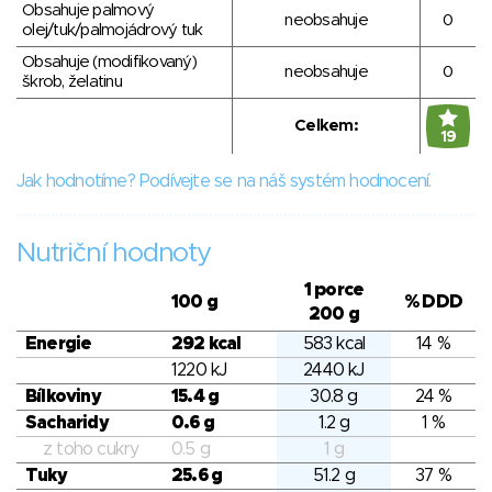
Obsahuje palmový
neobsahuje
0
olej/tuk/palmojádrový tuk
Obsahuje (modifikovaný)
neobsahuje
0
škrob, želatinu
Celkem:
19
Jak hodnotíme? Podívejte se na náš systém hodnocení.
Nutriční hodnoty
1 porce
100 g
% DDD
200 g
Energie
292 kcal
583 kcal
14 %
1220 kJ
2440 kJ
Bílkoviny
15.4 g
30.8 g
24 %
Sacharidy
0.6 g
1.2 g
1 %
z toho cukry
0.5 g
1 g
Tuky
25.6 g
51.2 g
37 %