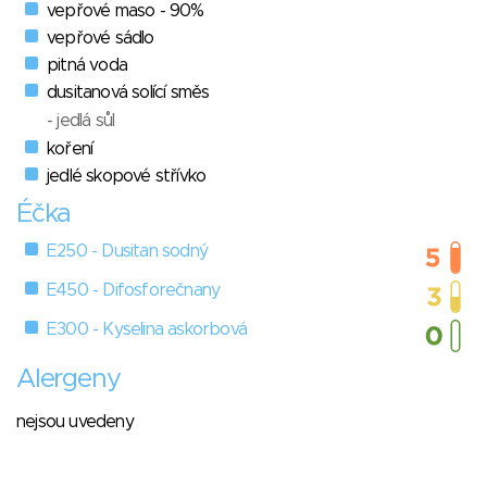
vepřové maso - 90%
vepřové sádlo
pitná voda
dusitanová solící směs
- jedlá sůl
koření
jedlé skopové střívko
Éčka
E250 - Dusitan sodný
E450 - Difosforečnany
E300 - Kyselina askorbová
Alergeny
nejsou uvedeny