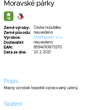
Moravské párky
19
Česká republika
Země výroby:
neuvedeno
Země původu:
Steinhauser, s.r.o.
Výrobce:
neuvedeno
Dodavatel:
8594010873270
EAN:
23. 2. 2021
Data ze dne:
Popis
Masný výrobek tepelně opracovaný, uzený.
Složení