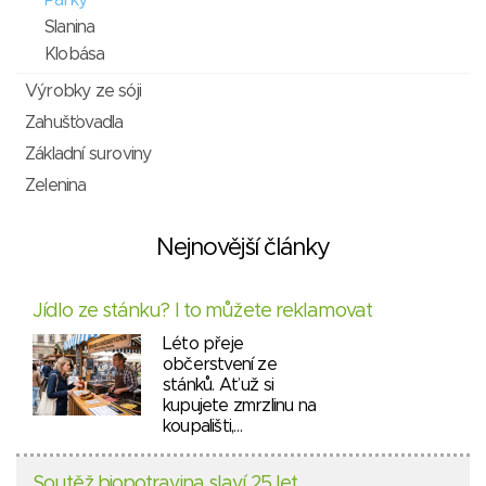
Párky
Slanina
Klobása
Výrobky ze sóji
Zahušťovadla
Základní suroviny
Zelenina
Nejnovější články
Jídlo ze stánku? I to můžete reklamovat
Léto přeje
občerstvení ze
stánků. Ať už si
kupujete zmrzlinu na
koupališti,…
Soutěž biopotravina slaví 25 let