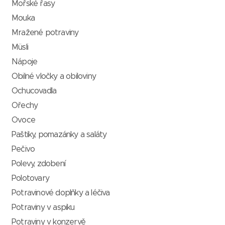
Mořské řasy
Mouka
Mražené potraviny
Müsli
Nápoje
Obilné vločky a obiloviny
Ochucovadla
Ořechy
Ovoce
Paštiky, pomazánky a saláty
Pečivo
Polevy, zdobení
Polotovary
Potravinové doplňky a léčiva
Potraviny v aspiku
Potraviny v konzervě