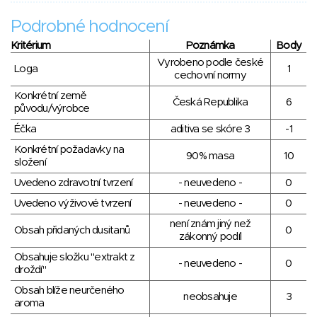
Podrobné hodnocení
Kritérium
Poznámka
Body
Vyrobeno podle české
Loga
1
cechovní normy
Konkrétní země
Česká Republika
6
původu/výrobce
Éčka
aditiva se skóre 3
-1
Konkrétní požadavky na
90% masa
10
složení
Uvedeno zdravotní tvrzení
- neuvedeno -
0
Uvedeno výživové tvrzení
- neuvedeno -
0
není znám jiný než
Obsah přidaných dusitanů
0
zákonný podíl
Obsahuje složku "extrakt z
- neuvedeno -
0
droždí"
Obsah blíže neurčeného
neobsahuje
3
aroma