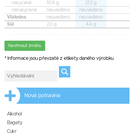
nasycené
10.6 g
21.2 g
nenasycené
neuvedeno
neuvedeno
Vláknina
neuvedeno
neuvedeno
Sůl
2.2 g
4.4 g
Navrhnout změnu
* Informace jsou převzaté z etikety daného výrobku
Nová potravina
Alkohol
Bagety
Cukr