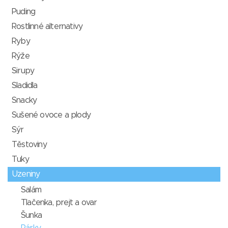
Puding
Rostlinné alternativy
Ryby
Rýže
Sirupy
Sladidla
Snacky
Sušené ovoce a plody
Sýr
Těstoviny
Tuky
Uzeniny
Salám
Tlačenka, prejt a ovar
Šunka