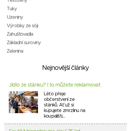
Těstoviny
Tuky
Uzeniny
Výrobky ze sóji
Zahušťovadla
Základní suroviny
Zelenina
Nejnovější články
Jídlo ze stánku? I to můžete reklamovat
Léto přeje
občerstvení ze
stánků. Ať už si
kupujete zmrzlinu na
koupališti,…