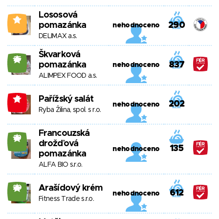
Lososová
3
pomazánka
290
nehodnoceno
DELIMAX a.s.
Škvarková
25
pomazánka
837
nehodnoceno
ALIMPEX FOOD a.s.
Pařížský salát
-1
202
nehodnoceno
Ryba Žilina, spol. s r.o.
Francouzská
23
drožďová
135
nehodnoceno
pomazánka
ALFA BIO s.r.o.
Arašídový krém
20
612
nehodnoceno
Fitness Trade s.r.o.