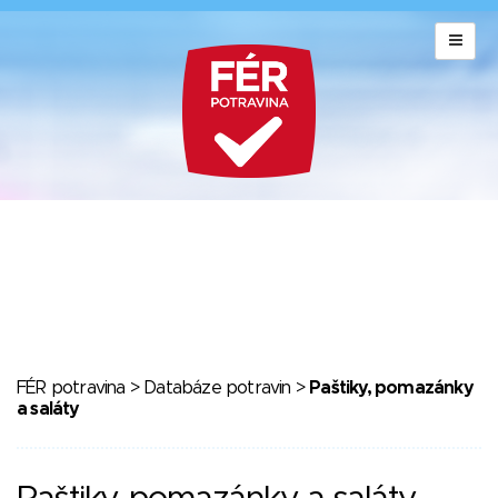
FÉR potravina
>
Databáze potravin
>
Paštiky, pomazánky
a saláty