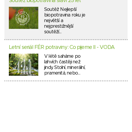
Soutěž biopotravina slaví 25 let
Soutěž Nejlepší
biopotravina roku je
největší a
nejprestižnější
soutěží…
Letní seriál FÉR potraviny: Co pijeme II - VODA
V létě saháme po
lahvích častěji než
jindy. Stolní, minerální,
pramenitá, nebo…