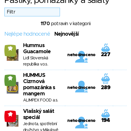
Paštiky, pomazánky a saláty
1170
potravin v kategorii
Nejlépe hodnocené
Nejnovější
Hummus
10
Guacamole
227
nehodnoceno
Lidl Slovenská
republika v.o.s.
HUMMUS
18
Cizrnová
pomazánka s
289
nehodnoceno
mangem
ALIMPEX FOOD a.s.
Vlašský salát
-2
speciál
194
nehodnoceno
Jednota, spotřební
družstvo v Mikulově