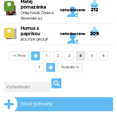
Matěj
18
pomazánka
212
nehodnoceno
Orkla Foods Česko a
Slovensko a.s.
Humus s
7
paprikou
209
nehodnoceno
BOUTER GROUP
<< První
1
2
3
4
5
6
7
Poslední >>
Nová potravina