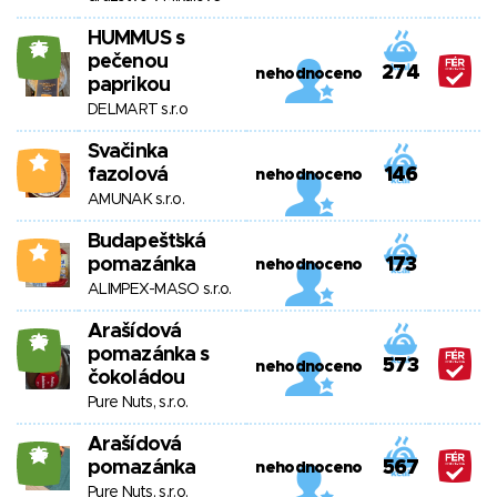
HUMMUS s
25
pečenou
274
nehodnoceno
paprikou
DELMART s.r.o
Svačinka
3
fazolová
146
nehodnoceno
AMUNAK s.r.o.
Budapešťská
4
pomazánka
173
nehodnoceno
ALIMPEX-MASO s.r.o.
Arašídová
26
pomazánka s
573
nehodnoceno
čokoládou
Pure Nuts, s.r.o.
Arašídová
26
pomazánka
567
nehodnoceno
Pure Nuts, s.r.o.