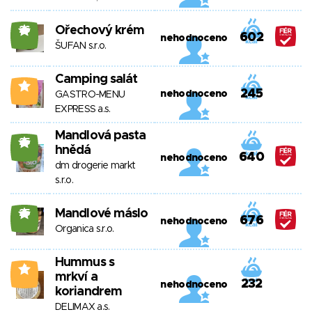
Ořechový krém
26
602
nehodnoceno
ŠUFAN s.r.o.
Camping salát
4
245
nehodnoceno
GASTRO-MENU
EXPRESS a.s.
Mandlová pasta
25
hnědá
640
nehodnoceno
dm drogerie markt
s.r.o.
Mandlové máslo
25
676
nehodnoceno
Organica s.r.o.
Hummus s
4
mrkví a
232
nehodnoceno
koriandrem
DELIMAX a.s.