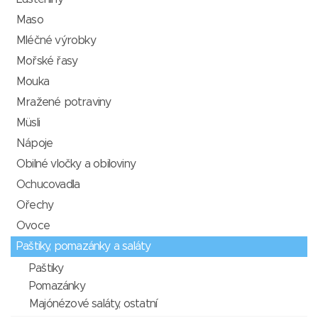
Maso
Mléčné výrobky
Mořské řasy
Mouka
Mražené potraviny
Müsli
Nápoje
Obilné vločky a obiloviny
Ochucovadla
Ořechy
Ovoce
Paštiky, pomazánky a saláty
Paštiky
Pomazánky
Majónézové saláty, ostatní