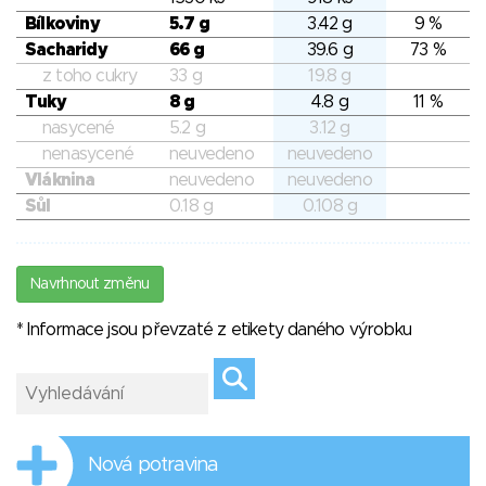
Bílkoviny
5.7 g
3.42 g
9 %
Sacharidy
66 g
39.6 g
73 %
z toho cukry
33 g
19.8 g
Tuky
8 g
4.8 g
11 %
nasycené
5.2 g
3.12 g
nenasycené
neuvedeno
neuvedeno
Vláknina
neuvedeno
neuvedeno
Sůl
0.18 g
0.108 g
Navrhnout změnu
* Informace jsou převzaté z etikety daného výrobku
Nová potravina