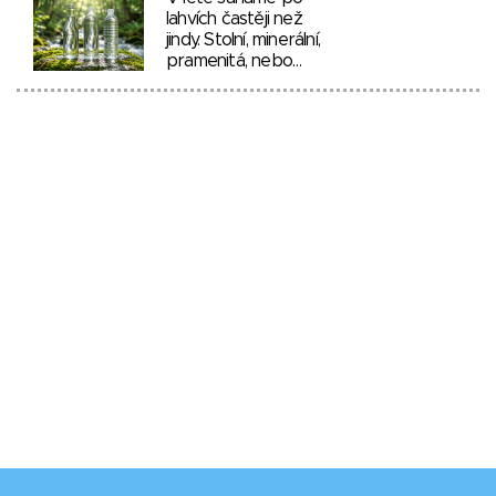
lahvích častěji než
jindy. Stolní, minerální,
pramenitá, nebo…