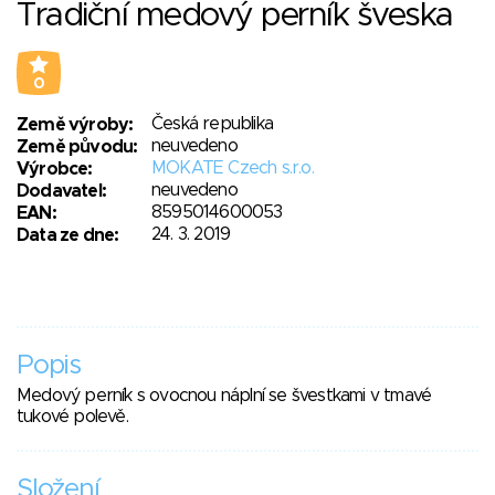
Tradiční medový perník šveska
0
Česká republika
Země výroby:
neuvedeno
Země původu:
MOKATE Czech s.r.o.
Výrobce:
neuvedeno
Dodavatel:
8595014600053
EAN:
24. 3. 2019
Data ze dne:
Popis
Medový perník s ovocnou náplní se švestkami v tmavé
tukové polevě.
Složení