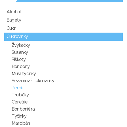
Alkohol
Bagety
Cukr
Cukrovinky
Žvýkačky
Sušenky
Piškoty
Bonbóny
Müsli tyčinky
Sezamové cukrovinky
Perník
Trubičky
Cereálie
Bonboniéra
Tyčinky
Marcipán