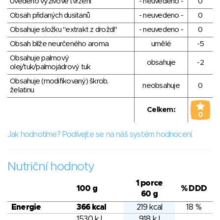
Uvedeno výživové tvrzení
- neuvedeno -
0
Obsah přidaných dusitanů
- neuvedeno -
0
Obsahuje složku "extrakt z droždí"
- neuvedeno -
0
Obsah blíže neurčeného aroma
umělé
-5
Obsahuje palmový
obsahuje
-2
olej/tuk/palmojádrový tuk
Obsahuje (modifikovaný) škrob,
neobsahuje
0
želatinu
Celkem:
0
Jak hodnotíme? Podívejte se na náš systém hodnocení.
Nutriční hodnoty
1 porce
100 g
% DDD
60 g
Energie
366 kcal
219 kcal
18 %
1530 kJ
918 kJ