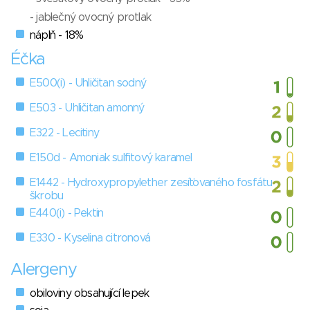
- jablečný ovocný protlak
náplň - 18%
Éčka
E500(i) - Uhličitan sodný
E503 - Uhličitan amonný
E322 - Lecitiny
E150d - Amoniak sulfitový karamel
E1442 - Hydroxypropylether zesíťovaného fosfátu
škrobu
E440(i) - Pektin
E330 - Kyselina citronová
Alergeny
obiloviny obsahující lepek