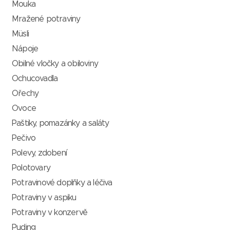
Mouka
Mražené potraviny
Müsli
Nápoje
Obilné vločky a obiloviny
Ochucovadla
Ořechy
Ovoce
Paštiky, pomazánky a saláty
Pečivo
Polevy, zdobení
Polotovary
Potravinové doplňky a léčiva
Potraviny v aspiku
Potraviny v konzervě
Puding