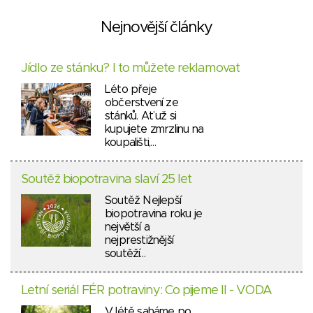
Nejnovější články
Jídlo ze stánku? I to můžete reklamovat
Léto přeje
občerstvení ze
stánků. Ať už si
kupujete zmrzlinu na
koupališti,…
Soutěž biopotravina slaví 25 let
Soutěž Nejlepší
biopotravina roku je
největší a
nejprestižnější
soutěží…
Letní seriál FÉR potraviny: Co pijeme II - VODA
V létě saháme po