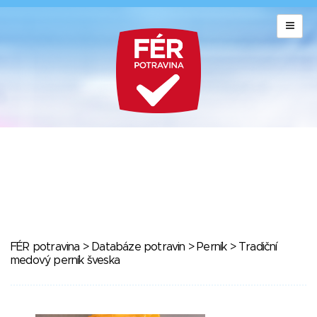
FÉR potravina
>
Databáze potravin
>
Perník
> Tradiční
medový perník šveska