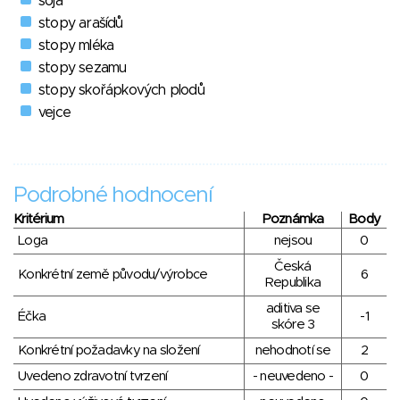
soja
stopy arašídů
stopy mléka
stopy sezamu
stopy skořápkových plodů
vejce
Podrobné hodnocení
Kritérium
Poznámka
Body
Loga
nejsou
0
Česká
Konkrétní země původu/výrobce
6
Republika
aditiva se
Éčka
-1
skóre 3
Konkrétní požadavky na složení
nehodnotí se
2
Uvedeno zdravotní tvrzení
- neuvedeno -
0