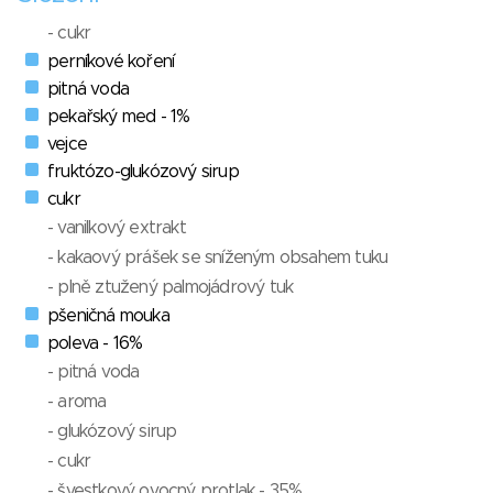
- cukr
perníkové koření
pitná voda
pekařský med - 1%
vejce
fruktózo-glukózový sirup
cukr
- vanilkový extrakt
- kakaový prášek se sníženým obsahem tuku
- plně ztužený palmojádrový tuk
pšeničná mouka
poleva - 16%
- pitná voda
- aroma
- glukózový sirup
- cukr
- švestkový ovocný protlak - 35%