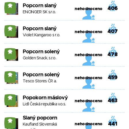
Popcorn slaný
18
406
nehodnoceno
ENCINGER SK s.r.o.
Popcorn slaný
18
407
nehodnoceno
Violet Kangaroo s r.o.
Popcorn solený
18
478
nehodnoceno
Golden Snack, s.r.o.
Popcorn solený
18
459
nehodnoceno
Tesco Stores ČR a.
Popokorn máslový
18
463
nehodnoceno
Lidl Česká republika v.o.s.
Slaný popcorn
18
441
nehodnoceno
Kaufland Slovenská