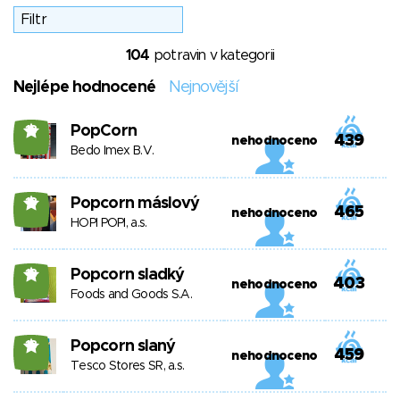
104
potravin v kategorii
Nejlépe hodnocené
Nejnovější
PopCorn
18
439
nehodnoceno
Bedo Imex B.V.
Popcorn máslový
18
465
nehodnoceno
HOPI POPI, a.s.
Popcorn sladký
18
403
nehodnoceno
Foods and Goods S.A.
Popcorn slaný
18
459
nehodnoceno
Tesco Stores SR, a.s.