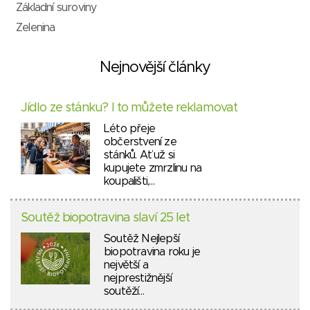
Základní suroviny
Zelenina
Nejnovější články
Jídlo ze stánku? I to můžete reklamovat
Léto přeje
občerstvení ze
stánků. Ať už si
kupujete zmrzlinu na
koupališti,…
Soutěž biopotravina slaví 25 let
Soutěž Nejlepší
biopotravina roku je
největší a
nejprestižnější
soutěží…