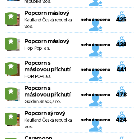
republika v.o.s.
Popcorn máslový
16
425
nehodnoceno
Kaufland Česká republika
v.o.s.
Popcorn máslový
16
428
nehodnoceno
Hopi Popi, a.s.
Popcorn s
16
máslovou příchutí
441
nehodnoceno
HOPI POPI, a.s.
Popcorn s
16
máslovou příchutí
478
nehodnoceno
Golden Snack, s.r.o.
Popcorn sýrový
16
424
nehodnoceno
Kaufland Česká republika
v.o.s.
Caramoon