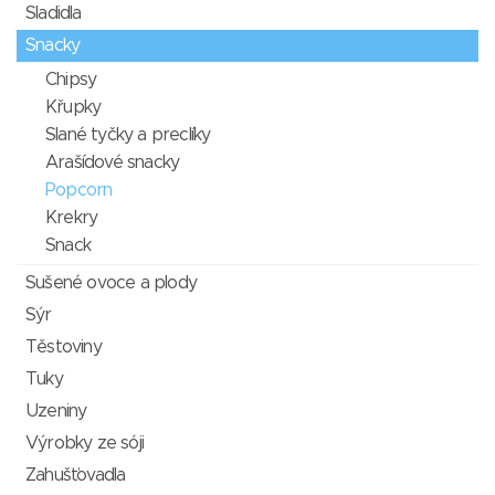
Sladidla
Snacky
Chipsy
Křupky
Slané tyčky a preclíky
Arašídové snacky
Popcorn
Krekry
Snack
Sušené ovoce a plody
Sýr
Těstoviny
Tuky
Uzeniny
Výrobky ze sóji
Zahušťovadla