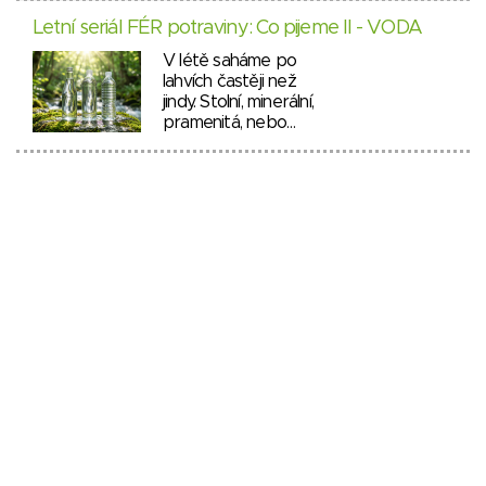
Letní seriál FÉR potraviny: Co pijeme II - VODA
V létě saháme po
lahvích častěji než
jindy. Stolní, minerální,
pramenitá, nebo…