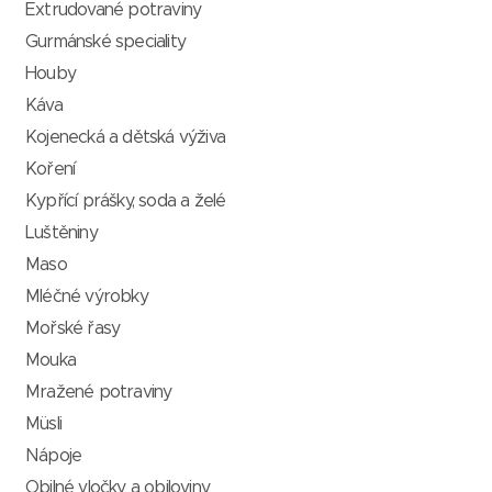
Extrudované potraviny
Gurmánské speciality
Houby
Káva
Kojenecká a dětská výživa
Koření
Kypřící prášky, soda a želé
Luštěniny
Maso
Mléčné výrobky
Mořské řasy
Mouka
Mražené potraviny
Müsli
Nápoje
Obilné vločky a obiloviny