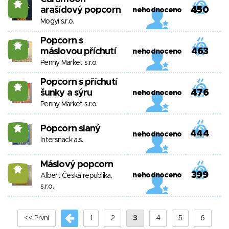
15
arašídový popcorn
450
nehodnoceno
Mogyi s.r.o.
Popcorn s
15
máslovou příchutí
463
nehodnoceno
Penny Market s.r.o.
Popcorn s příchutí
15
šunky a sýru
476
nehodnoceno
Penny Market s.r.o.
Popcorn slaný
15
444
nehodnoceno
Intersnack a.s.
Máslový popcorn
13
399
nehodnoceno
Albert Česká republika,
s.r.o.
<< První
1
2
3
4
5
6