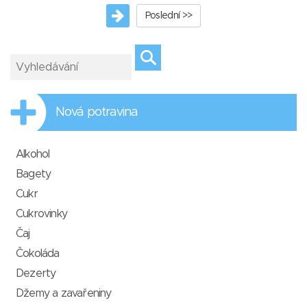
Poslední >>
Nová potravina
Alkohol
Bagety
Cukr
Cukrovinky
Čaj
Čokoláda
Dezerty
Džemy a zavařeniny