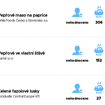
Vepřové maso na paprice
rkla Foods Česko a Slovensko a.s.
306
nehodnoceno
epřové ve vlastní šťávě
amé s.r.o.
152
nehodnoceno
elené fazolové lusky
onduelle Central Europe Kft.
27
nehodnoceno