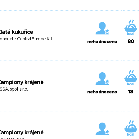
latá kukuřice
onduelle Central Europe Kft.
80
nehodnoceno
Žampiony krájené
SSA, spol. s r.o.
18
nehodnoceno
Žampiony krájené