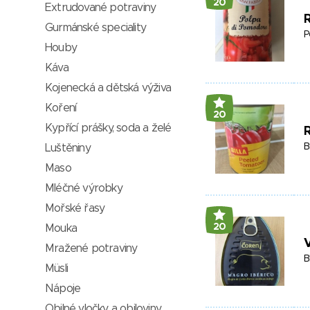
20
Extrudované potraviny
Gurmánské speciality
P
Houby
Káva
Kojenecká a dětská výživa
Koření
20
Kypřící prášky, soda a želé
R
B
Luštěniny
Maso
Mléčné výrobky
Mořské řasy
20
Mouka
V
Mražené potraviny
B
Müsli
Nápoje
Obilné vločky a obiloviny