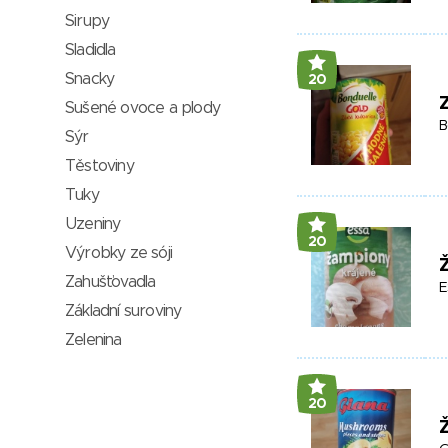
Sirupy
Sladidla
Snacky
20
Z
Sušené ovoce a plody
B
Sýr
Těstoviny
Tuky
Uzeniny
20
Výrobky ze sóji
Zahušťovadla
E
Základní suroviny
Zelenina
20