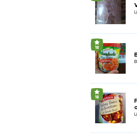
V
L
18
B
18
F
L