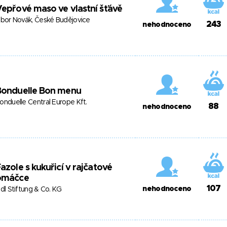
epřové maso ve vlastní šťávě
ibor Novák, České Budějovice
243
nehodnoceno
Bonduelle Bon menu
onduelle Central Europe Kft.
88
nehodnoceno
azole s kukuřicí v rajčatové
omáčce
107
nehodnoceno
idl Stiftung & Co. KG