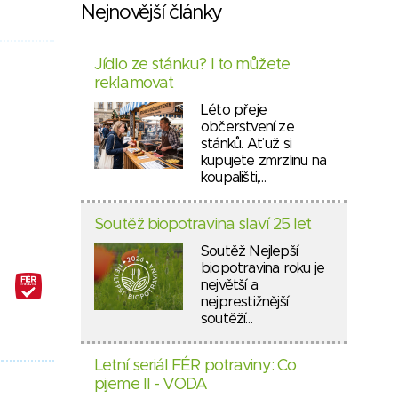
Nejnovější články
Jídlo ze stánku? I to můžete
reklamovat
Léto přeje
občerstvení ze
stánků. Ať už si
kupujete zmrzlinu na
koupališti,…
Soutěž biopotravina slaví 25 let
Soutěž Nejlepší
biopotravina roku je
největší a
nejprestižnější
soutěží…
Letní seriál FÉR potraviny: Co
pijeme II - VODA