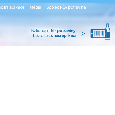
bilní aplikace
Média
Spolek FÉR potravina
Nakupujte
fér potraviny
>
bez éček
s naší aplikací