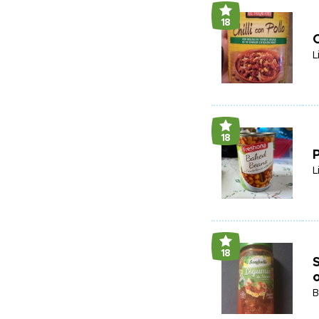
18
C
L
18
P
L
18
S
o
B