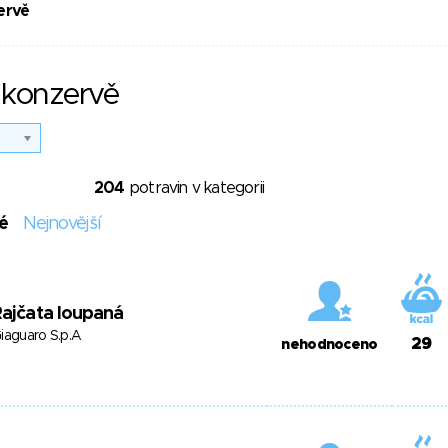
ervě
 konzervě
204
potravin v kategorii
é
Nejnovější
ajčata loupaná
iaguaro S.p.A
29
nehodnoceno