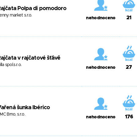
Rajčata Polpa di pomodoro
enny market s.r.o.
21
nehodnoceno
ajčata v rajčatové šťávě
illa spol.s.r.o.
27
nehodnoceno
ařená šunka Ibérico
MC Brno, s.r.o.
176
nehodnoceno