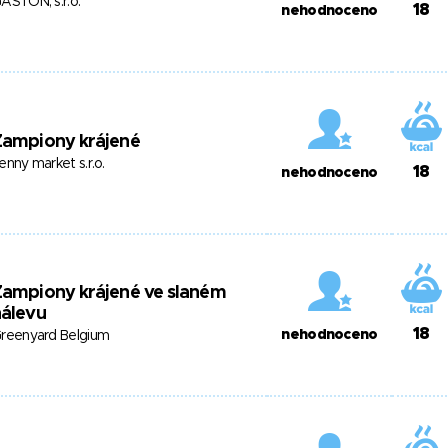
ASTON, s.r.o.
18
nehodnoceno
Žampiony krájené
enny market s.r.o.
18
nehodnoceno
Žampiony krájené ve slaném
nálevu
18
nehodnoceno
reenyard Belgium