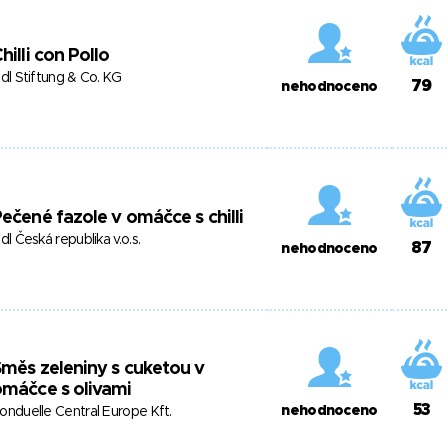
hilli con Pollo
idl Stiftung & Co. KG
79
nehodnoceno
ečené fazole v omáčce s chilli
idl Česká republika v.o.s.
87
nehodnoceno
měs zeleniny s cuketou v
máčce s olivami
53
nehodnoceno
onduelle Central Europe Kft.