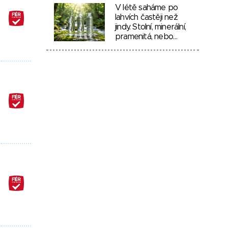
V létě saháme po
lahvích častěji než
jindy. Stolní, minerální,
pramenitá, nebo…