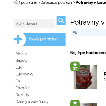
FÉR potravina
>
Databáze potravin
>
Potraviny v konz
Potraviny v
Filtr
Nová potravina
Nejlépe hodnocen
Alkohol
Bagety
Cukr
20
R
Cukrovinky
G
Čaj
Čokoláda
Dezerty
Džemy a zavařeniny