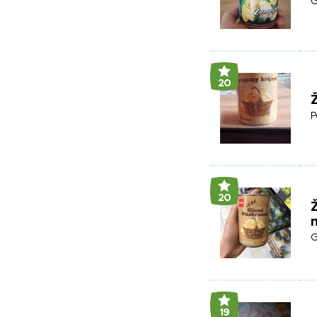
G
20
P
20
G
19