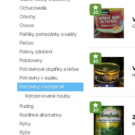
Ochucovadla
20
Ořechy
Ovoce
O
Paštiky, pomazánky a saláty
Pečivo
Polevy, zdobení
Polotovary
20
V
Potravinové doplňky a léčiva
H
Potraviny v aspiku
Potraviny v konzervě
Konzervované houby
Puding
20
Rostlinné alternativy
Z
Ryby
B
Rýže