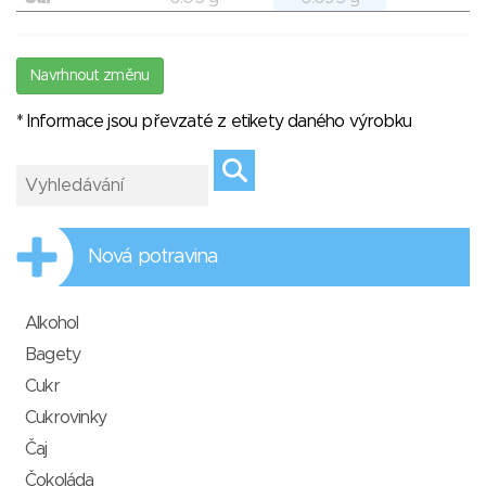
Navrhnout změnu
* Informace jsou převzaté z etikety daného výrobku
Nová potravina
Alkohol
Bagety
Cukr
Cukrovinky
Čaj
Čokoláda