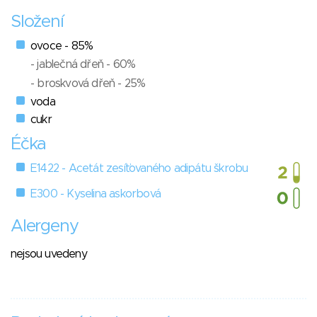
Složení
ovoce - 85%
- jablečná dřeň - 60%
- broskvová dřeň - 25%
voda
cukr
Éčka
E1422 - Acetát zesíťovaného adipátu škrobu
E300 - Kyselina askorbová
Alergeny
nejsou uvedeny