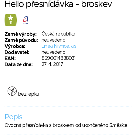
Hello přesnídávka - broskev
11
Česká republika
Země výroby:
neuvedeno
Země původu:
Linea Nivnice, a.s.
Výrobce:
neuvedeno
Dodavatel:
8590014838031
EAN:
27. 4. 2017
Data ze dne:
bez lepku
Popis
Ovocná přesnídávka s broskvemi od ukončeného 5.měsíce