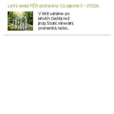
Letní seriál FÉR potraviny: Co pijeme II - VODA
V létě saháme po
lahvích častěji než
jindy. Stolní, minerální,
pramenitá, nebo…