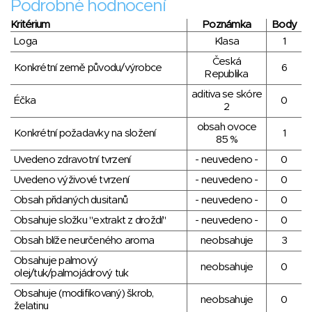
Podrobné hodnocení
Kritérium
Poznámka
Body
Loga
Klasa
1
Česká
Konkrétní země původu/výrobce
6
Republika
aditiva se skóre
Éčka
0
2
obsah ovoce
Konkrétní požadavky na složení
1
85 %
Uvedeno zdravotní tvrzení
- neuvedeno -
0
Uvedeno výživové tvrzení
- neuvedeno -
0
Obsah přidaných dusitanů
- neuvedeno -
0
Obsahuje složku "extrakt z droždí"
- neuvedeno -
0
Obsah blíže neurčeného aroma
neobsahuje
3
Obsahuje palmový
neobsahuje
0
olej/tuk/palmojádrový tuk
Obsahuje (modifikovaný) škrob,
neobsahuje
0
želatinu