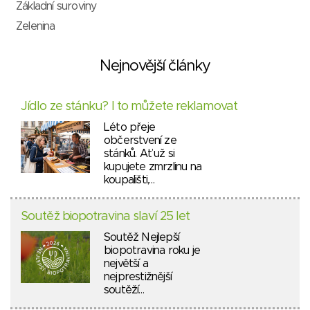
Základní suroviny
Zelenina
Nejnovější články
Jídlo ze stánku? I to můžete reklamovat
Léto přeje
občerstvení ze
stánků. Ať už si
kupujete zmrzlinu na
koupališti,…
Soutěž biopotravina slaví 25 let
Soutěž Nejlepší
biopotravina roku je
největší a
nejprestižnější
soutěží…