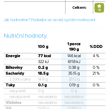
Celkem:
11
Jak hodnotíme? Podívejte se na náš systém hodnocení.
Nutriční hodnoty
1 porce
100 g
% DDD
190 g
Energie
77 kcal
146 kcal
4 %
322 kJ
611.8 kJ
Bílkoviny
0.2 g
0.38 g
0 %
Sacharidy
18.5 g
35.15 g
21 %
z toho cukry
14.8 g
28.12 g
Tuky
0.1 g
0.19 g
0 %
nasycené
0 g
0 g
nenasycené
neuvedeno
neuvedeno
Vláknina
neuvedeno
neuvedeno
Sůl
0.05 g
0.095 g