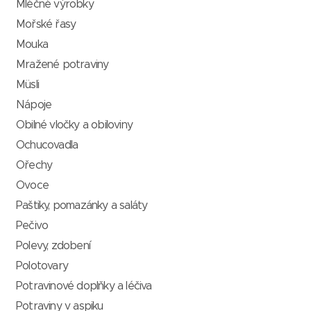
Mléčné výrobky
Mořské řasy
Mouka
Mražené potraviny
Müsli
Nápoje
Obilné vločky a obiloviny
Ochucovadla
Ořechy
Ovoce
Paštiky, pomazánky a saláty
Pečivo
Polevy, zdobení
Polotovary
Potravinové doplňky a léčiva
Potraviny v aspiku