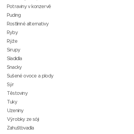
Potraviny v konzervě
Puding
Rostlinné alternativy
Ryby
Rýže
Sirupy
Sladidla
Snacky
Sušené ovoce a plody
Sýr
Těstoviny
Tuky
Uzeniny
Výrobky ze sóji
Zahušťovadla