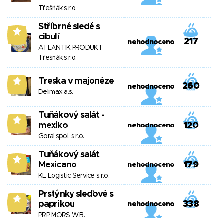
Třešňák s.r.o.
Stříbrné sledě s
8
cibulí
217
nehodnoceno
ATLANTIK PRODUKT
Třešnák s.r.o.
Treska v majonéze
8
260
nehodnoceno
Delimax a.s.
Tuňákový salát -
8
mexiko
120
nehodnoceno
Goral spol. s r.o.
Tuňákový salát
8
Mexicano
179
nehodnoceno
KL Logistic Service s.r.o.
Prstýnky sleďové s
7
paprikou
338
nehodnoceno
PRP MORS W.B.