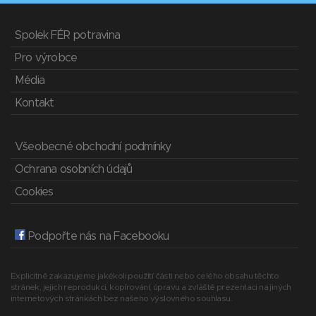
Spolek FÉR potravina
Pro výrobce
Média
Kontakt
Všeobecné obchodní podmínky
Ochrana osobních údajů
Cookies
Podpořte nás na Facebooku
Explicitně zakazujeme jakékoli použití části nebo celého obsahu těchto
stránek, jejich reprodukci, kopírování, úpravu a zvláště prezentaci na jiných
internetových stránkách bez našeho výslovného souhlasu.