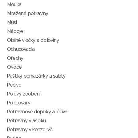
Mouka
Mražené potraviny
Müsli
Nápoje
Obilné vločky a obiloviny
Ochucovadla
Ořechy
Ovoce
Paštiky, pomazánky a saláty
Pečivo
Polevy, zdobení
Polotovary
Potravinové doplňky a léčiva
Potraviny v aspiku
Potraviny v konzervě