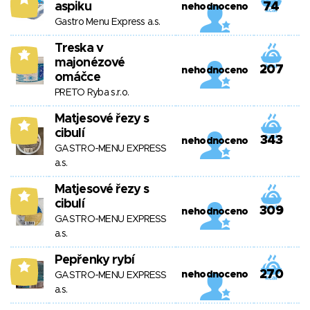
aspiku
74
nehodnoceno
Gastro Menu Express a.s.
Treska v
7
majonézové
207
nehodnoceno
omáčce
PRETO Ryba s.r.o.
Matjesové řezy s
6
cibulí
343
nehodnoceno
GASTRO-MENU EXPRESS
a.s.
Matjesové řezy s
6
cibulí
309
nehodnoceno
GASTRO-MENU EXPRESS
a.s.
Pepřenky rybí
6
270
nehodnoceno
GASTRO-MENU EXPRESS
a.s.