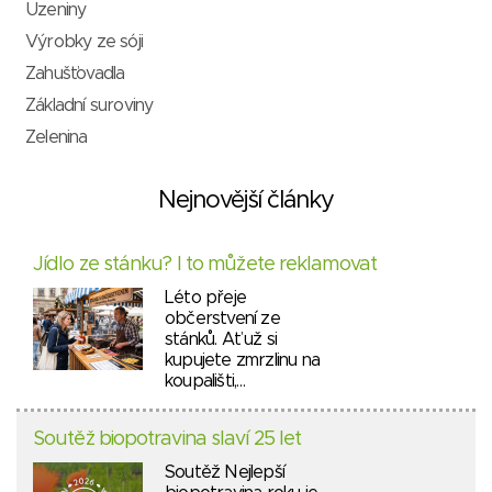
Uzeniny
Výrobky ze sóji
Zahušťovadla
Základní suroviny
Zelenina
Nejnovější články
Jídlo ze stánku? I to můžete reklamovat
Léto přeje
občerstvení ze
stánků. Ať už si
kupujete zmrzlinu na
koupališti,…
Soutěž biopotravina slaví 25 let
Soutěž Nejlepší