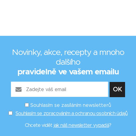
Novinky, akce, recepty a mnoho
dalšího
pravidelně ve vašem emailu
Souhlasím se zasíláním newsletterů
Souhlasím se zpracováním a ochranou osobních údajů
Chcete vidět
jak náš newsletter vypadá
?