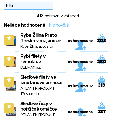
412
potravin v kategorii
Nejlépe hodnocené
Nejnovější
Ryba Žilina Preto
8
Treska v majonéze
308
nehodnoceno
Ryba Žilina, spol. s r.o.
Rybí filety v
8
remuládě
280
nehodnoceno
DELIMAX a.s.
Sleďové filety ve
8
smetanové omáčce
319
nehodnoceno
ATLANTIK PRODUKT
Třešnák s.r.o.
Sleďové řezy v
8
hořčičné omáčce
287
nehodnoceno
ATLANTIK PRODUKT