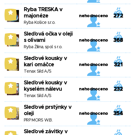
Ryba TRESKA v
7
majonéze
272
nehodnoceno
Ryba Košice s.r.o.
Sleďová očka v oleji
7
s olivami
368
nehodnoceno
Ryba Žilina, spol. s r.o.
Sleďové kousky v
7
kari omáčce
321
nehodnoceno
Tenax Sild A/S
Sleďové kousky v
7
kyselém nálevu
232
nehodnoceno
Tenax Sild A/S
Sleďové prstýnky v
7
oleji
354
nehodnoceno
PRP MORS W.B.
Sleďové závitky v
7