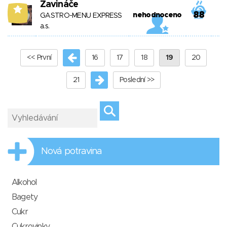
Zavináče
6
88
nehodnoceno
GASTRO-MENU EXPRESS
a.s.
<< První
16
17
18
19
20
21
Poslední >>
Nová potravina
Alkohol
Bagety
Cukr
Cukrovinky