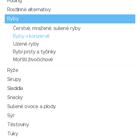
Puding
Rostlinné alternativy
Ryby
Čerstvé, mražené, sušené ryby
Ryby v konzervě
Uzené ryby
Rybí prsty a tyčinky
Mořští živočichové
Rýže
Sirupy
Sladidla
Snacky
Sušené ovoce a plody
Sýr
Těstoviny
Tuky