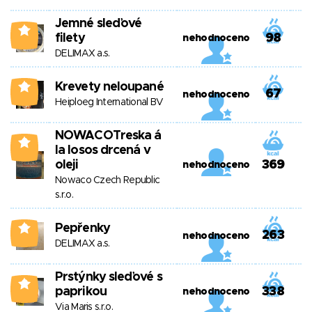
Jemné sleďové
0
filety
98
nehodnoceno
DELIMAX a.s.
Krevety neloupané
0
67
nehodnoceno
Heiploeg International BV
NOWACOTreska á
0
la losos drcená v
oleji
369
nehodnoceno
Nowaco Czech Republic
s.r.o.
Pepřenky
0
263
nehodnoceno
DELIMAX a.s.
Prstýnky sleďové s
0
paprikou
338
nehodnoceno
Via Maris s.r.o.