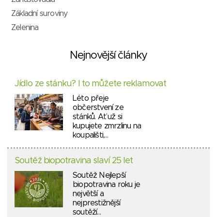
Základní suroviny
Zelenina
Nejnovější články
Jídlo ze stánku? I to můžete reklamovat
Léto přeje
občerstvení ze
stánků. Ať už si
kupujete zmrzlinu na
koupališti,…
Soutěž biopotravina slaví 25 let
Soutěž Nejlepší
biopotravina roku je
největší a
nejprestižnější
soutěží…