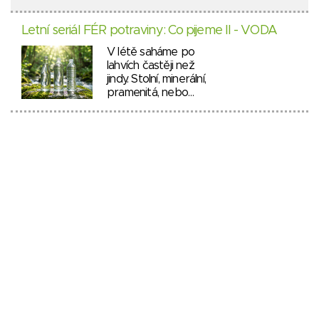
Letní seriál FÉR potraviny: Co pijeme II - VODA
V létě saháme po
lahvích častěji než
jindy. Stolní, minerální,
pramenitá, nebo…