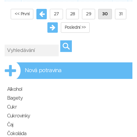
<< První
27
28
29
30
31
Poslední >>
Nová potravina
Alkohol
Bagety
Cukr
Cukrovinky
Čaj
Čokoláda