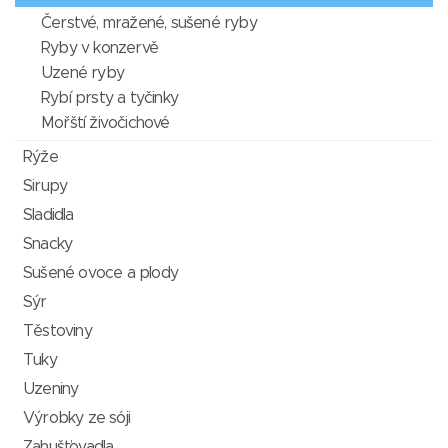
Čerstvé, mražené, sušené ryby
Ryby v konzervě
Uzené ryby
Rybí prsty a tyčinky
Mořští živočichové
Rýže
Sirupy
Sladidla
Snacky
Sušené ovoce a plody
Sýr
Těstoviny
Tuky
Uzeniny
Výrobky ze sóji
Zahušťovadla