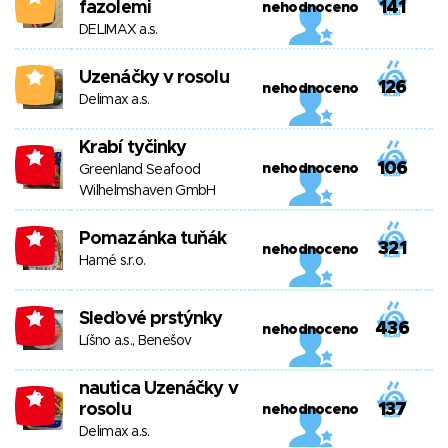
fazolemi
141
nehodnoceno
DELIMAX a.s.
Uzenáčky v rosolu
0
126
nehodnoceno
Delimax a.s.
Krabí tyčinky
-1
106
nehodnoceno
Greenland Seafood
Wilhelmshaven GmbH
Pomazánka tuňák
-1
321
nehodnoceno
Hamé s.r.o.
Sleďové prstýnky
-1
436
nehodnoceno
Líšno a.s., Benešov
nautica Uzenáčky v
-2
rosolu
137
nehodnoceno
Delimax a.s.