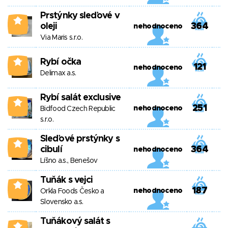
Prstýnky sleďové v
0
oleji
364
nehodnoceno
Via Maris s.r.o.
Rybí očka
0
121
nehodnoceno
Delimax a.s.
Rybí salát exclusive
0
251
nehodnoceno
Bidfood Czech Republic
s.r.o.
Sleďové prstýnky s
0
cibulí
364
nehodnoceno
Líšno a.s., Benešov
Tuňák s vejci
0
187
nehodnoceno
Orkla Foods Česko a
Slovensko a.s.
Tuňákový salát s
0