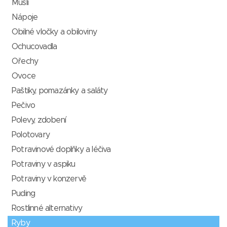
Müsli
Nápoje
Obilné vločky a obiloviny
Ochucovadla
Ořechy
Ovoce
Paštiky, pomazánky a saláty
Pečivo
Polevy, zdobení
Polotovary
Potravinové doplňky a léčiva
Potraviny v aspiku
Potraviny v konzervě
Puding
Rostlinné alternativy
Ryby