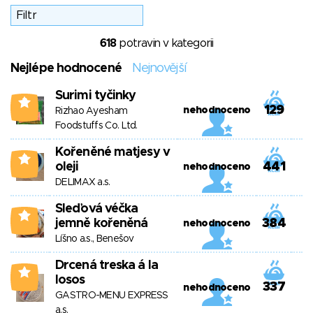
618
potravin v kategorii
Nejlépe hodnocené
Nejnovější
Surimi tyčinky
3
129
nehodnoceno
Rizhao Ayesham
Foodstuffs Co. Ltd.
Kořeněné matjesy v
2
oleji
441
nehodnoceno
DELIMAX a.s.
Sleďová véčka
2
jemně kořeněná
384
nehodnoceno
Líšno a.s., Benešov
Drcená treska á la
1
losos
337
nehodnoceno
GASTRO-MENU EXPRESS
a.s.