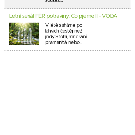
soutěží…
Letní seriál FÉR potraviny: Co pijeme II - VODA
V létě saháme po
lahvích častěji než
jindy. Stolní, minerální,
pramenitá, nebo…