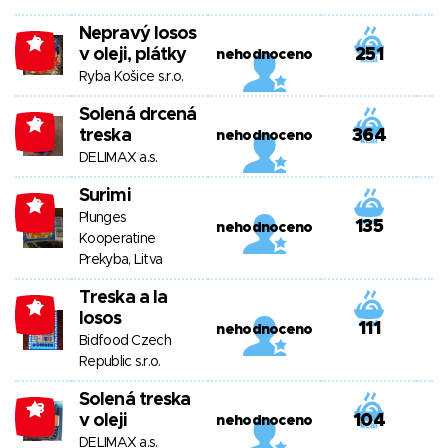
Nepravý losos
-8
v oleji, plátky
251
nehodnoceno
Ryba Košice s.r.o.
Solená drcená
-8
treska
364
nehodnoceno
DELIMAX a.s.
Surimi
-8
Plunges
135
nehodnoceno
Kooperatine
Prekyba, Litva
Treska a la
-8
losos
111
nehodnoceno
Bidfood Czech
Republic s.r.o.
Solená treska
-13
v oleji
104
nehodnoceno
DELIMAX a.s.