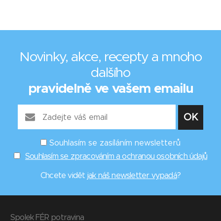
Novinky, akce, recepty a mnoho
dalšího
pravidelně ve vašem emailu
Souhlasím se zasíláním newsletterů
Souhlasím se zpracováním a ochranou osobních údajů
Chcete vidět
jak náš newsletter vypadá
?
Spolek FÉR potravina