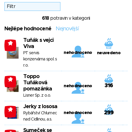
618
potravin v kategorii
Nejlépe hodnocené
Nejnovější
Tuňák s vejci
-2
Viva
nehodnoceno
PT servis
neuvedeno
konzervárna spol. s
r.o.
Toppo
-3
Tuňáková
316
nehodnoceno
pomazánka
Lisner Sp. z o.o.
Jerky z lososa
-4
299
nehodnoceno
Rybářství Chlumec
nad Cidlinou, a.s.
Sumeček se