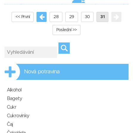
<< První
28
29
30
31
Poslední >>
Nová potravina
Alkohol
Bagety
Cukr
Cukrovinky
Čaj