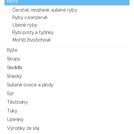
Ryby
Čerstvé, mražené, sušené ryby
Ryby v konzervě
Uzené ryby
Rybí prsty a tyčinky
Mořští živočichové
Rýže
Sirupy
Sladidla
Snacky
Sušené ovoce a plody
Sýr
Těstoviny
Tuky
Uzeniny
Výrobky ze sóji