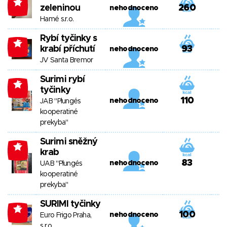
-4
zeleninou
260
nehodnoceno
Hamé s.r.o.
Rybí tyčinky s
-5
krabí příchutí
93
nehodnoceno
JV Santa Bremor
Surimi rybí
-5
tyčinky
110
nehodnoceno
JAB "Plungés
kooperatiné
prekyba"
Surimi sněžný
-5
krab
83
nehodnoceno
UAB "Plungés
kooperatiné
prekyba"
SURIMI tyčinky
-5
100
nehodnoceno
Euro Frigo Praha,
s.r.o.