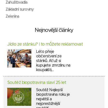
Zahušťovadla
Základní suroviny
Zelenina
Nejnovější články
Jídlo ze stánku? I to můžete reklamovat
Léto přeje
občerstvení ze
stánků. Ať už si
kupujete zmrzlinu na
koupališti,…
Soutěž biopotravina slaví 25 let
Soutěž Nejlepší
biopotravina roku je
největší a
nejprestižnější