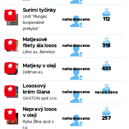
Surimi tyčinky
-5
UAB "Plungés
112
nehodnoceno
kooperatiné
prekyba"
Matjesové
-7
filety ála losos
318
nehodnoceno
Líšno a.s., Benešov
Matjesy v oleji
-7
453
nehodnoceno
Delimax a.s.
Lososový
-8
krém Giana
nehodnoceno
neuvedeno
GASTON, spol. s.r.o.
Nepravý losos
-8
v oleji
257
nehodnoceno
Ryba Žilina, spol. s
r.o.