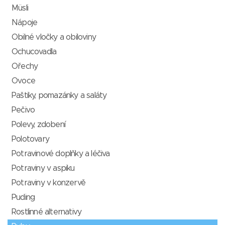
Müsli
Nápoje
Obilné vločky a obiloviny
Ochucovadla
Ořechy
Ovoce
Paštiky, pomazánky a saláty
Pečivo
Polevy, zdobení
Polotovary
Potravinové doplňky a léčiva
Potraviny v aspiku
Potraviny v konzervě
Puding
Rostlinné alternativy